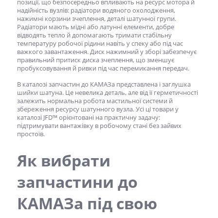
позиції, що безпосередньо впливають на ресурс мотора й
надійність вузлів: радіатори водяного охолодження,
нажимні корзини зчеплення, деталі шатунної групи.
Радіатори мають мідні або латунні елементи, добре
відводять тепло й допомагають тримати стабільну
температуру робочої рідини навіть у спеку або під час
важкого завантаження. Диск нажимний у зборі забезпечує
правильний притиск диска зчеплення, що зменшує
пробуксовування й ривки під час перемикання передач.
В
каталозі запчастин до КАМАЗа
представлена і заглушка
шийки шатуна. Це невелика деталь, але від її герметичності
залежить нормальна робота мастильної системи й
збереження ресурсу шатунного вузла. Усі ці товари у
каталозі JFD™ орієнтовані на практичну задачу:
підтримувати вантажівку в робочому стані без зайвих
простоїв.
Як вибрати
запчастини до
КАМАЗа
під свою