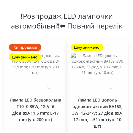
❗Розпродаж LED лампочки
автомобільні❗⬅️ Повний перелік
Хіт продажів
Ціну знижено!
Ціну знижено!
0
0
Лампа LED безцокольна
Лампа LED цоколь
T10; 0.35W; 12-V; 6
одноконтактний BA15S;
діодів;D-11,5 mm; L-17
3W; 12-24-V; 27 діодів;D-
mm (уп. 200 шт)
17 mm; L-51 mm (уп. 10
шт)