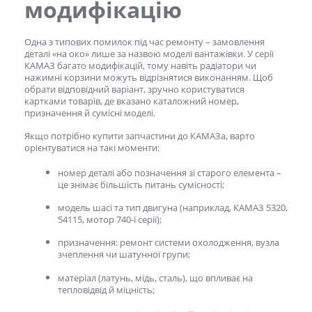
модифікацію
Одна з типових помилок під час ремонту – замовлення
деталі «на око» лише за назвою моделі вантажівки. У серії
КАМАЗ багато модифікацій, тому навіть радіатори чи
нажимні корзини можуть відрізнятися виконанням. Щоб
обрати відповідний варіант, зручно користуватися
картками товарів, де вказано каталожний номер,
призначення й сумісні моделі.
Якщо потрібно
купити запчастини до КАМАЗа,
варто
орієнтуватися на такі моменти:
номер деталі або позначення зі старого елемента –
це знімає більшість питань сумісності;
модель шасі та тип двигуна (наприклад, КАМАЗ 5320,
54115, мотор 740-ї серії);
призначення: ремонт системи охолодження, вузла
зчеплення чи шатунної групи;
матеріал (латунь, мідь, сталь), що впливає на
тепловідвід й міцність;