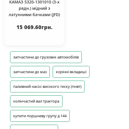
КАМАЗ 5320-1301010 (3-х
рядн.) мідний з
латунними бачками (JFD)
15 069.60грн.
запчастини до грузових автомобілів
запчастини до маз
корінні вкладиші
паливний насос високого тиску (пнвт)
колінчастий вал трактора
купити поршневу групу д 144