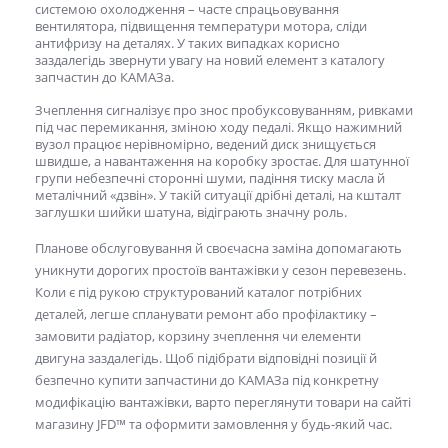
системою охолодження – часте спрацьовування
вентилятора, підвищення температури мотора, сліди
антифризу на деталях. У таких випадках корисно
заздалегідь звернути увагу на новий елемент з
каталогу
запчастин до КАМАЗа.
Зчеплення сигналізує про знос пробуксовуванням, ривками
під час перемикання, зміною ходу педалі. Якщо нажимний
вузол працює нерівномірно, ведений диск знищується
швидше, а навантаження на коробку зростає. Для шатунної
групи небезпечні сторонні шуми, падіння тиску масла й
металічний «дзвін». У такій ситуації дрібні деталі, на кшталт
заглушки шийки шатуна, відіграють значну роль.
Планове обслуговування й своєчасна заміна допомагають
уникнути дорогих простоїв вантажівки у сезон перевезень.
Коли є під рукою структурований каталог потрібних
деталей, легше спланувати ремонт або профілактику –
замовити радіатор, корзину зчеплення чи елементи
двигуна заздалегідь. Щоб підібрати відповідні позиції й
безпечно
купити запчастини до КАМАЗа
під конкретну
модифікацію вантажівки, варто переглянути товари на сайті
магазину JFD™ та оформити замовлення у будь-який час.