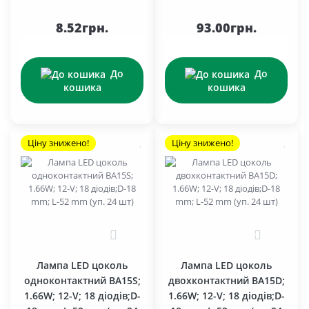
8.52грн.
93.00грн.
До
До
кошика
кошика
Ціну знижено!
Ціну знижено!
0
0
Лампа LED цоколь
Лампа LED цоколь
одноконтактний BA15S;
двохконтактний BA15D;
1.66W; 12-V; 18 діодів;D-
1.66W; 12-V; 18 діодів;D-