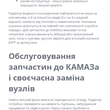
умови експлуатації – міські рейси, міжміські
маршрути, змішані дороги.
Радіатор водяного охолодження підбирається не лише за
кріпленням, а й за кількістю рядів (3-х чи 4-х рядний
варіант), залежно від теплового навантаження. Нажимна
корзина орієнтується на певний тип зчеплення й коробки
передач. Для
запчастин до КАМАЗа
важлива точна
геометрія, інакше виникнуть вібрації або прискорений
знос. Коли є сумніви, зручно звірити дані в онлайн-каталозі
JFD™ за артикулом.
Обслуговування
запчастин до КАМАЗа
і своєчасна заміна
вузлів
Навіть якісний вузол вимагає періодичного огляду. Радіатор
потрібно перевіряти на наявність підтікань, забруднення
серцевини та слідів корозії. Перші ознаки проблем із