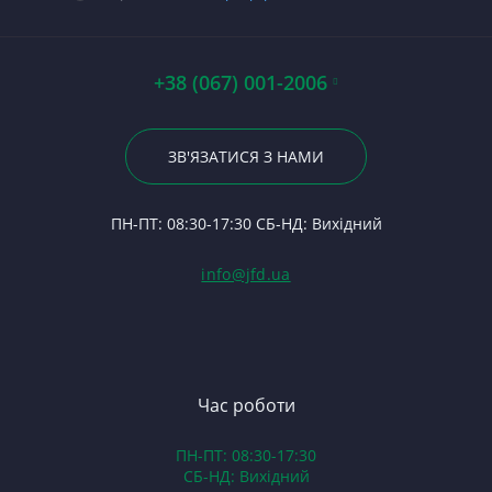
Стартери
Бл
П
Ст
Д
П
Бо
П
Ст
Ст
По
03
А0
Р
Щ
+38 (067) 001-2006
Гі
Р
Д0
23
Р
7
По
ЗВ'ЯЗАТИСЯ З НАМИ
С
К
На
24
Ф
1
П
ПН-ПТ: 08:30-17:30 СБ-НД: Вихідний
С
П
(Т
С
Гі
info@jfd.ua
75
З
П
З
ЯМ
З
К
З
В
Час роботи
Д
ПН-ПТ: 08:30-17:30
З
СБ-НД: Вихідний
З