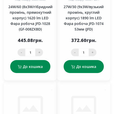
24W/60 (8x3W/гібридний
27W/30 (9x3W/вузький
промінь, прямокутний
промінь, круглий
корпус) 1620 lm LED
корпус) 1890 lm LED
Фара робоча JFD-1028
Фара робоча JFD-1074
(GF-008ZXBD)
53мм (JFD)
445.08грн.
372.60грн.
-
+
-
+
До кошика
До кошика