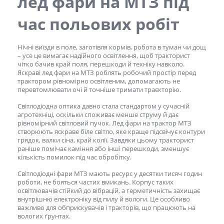
лед фари на МТЗ
під
час польових робіт
Нічні виїзди в поле, заготівля кормів, робота в туман чи дощ
– усе це вимагає надійного освітлення, щоб тракторист
чітко бачив край поля, перешкоди й техніку навколо.
Яскраві
лед фари на МТЗ
роблять робочий простір перед
трактором рівномірно освітленим, допомагають не
перевтомлювати очі й точніше тримати траєкторію.
Світлодіодна оптика давно стала стандартом у сучасній
агротехніці, оскільки споживає менше струму й дає
рівномірний світловий пучок.
Лед фари на трактор МТЗ
створюють яскраве біле світло, яке краще підсвічує контури
грядок, валки сіна, край колії. Завдяки цьому тракторист
раніше помічає каміння або інші перешкоди, зменшує
кількість помилок під час обробітку.
Світлодіодні фари МТЗ мають ресурс у десятки тисяч годин
роботи, не бояться частих вмикань. Корпус таких
освітлювачів стійкий до вібрацій, а герметичність захищає
внутрішню електроніку від пилу й вологи. Це особливо
важливо для обприскувачів і тракторів, що працюють на
вологих ґрунтах.