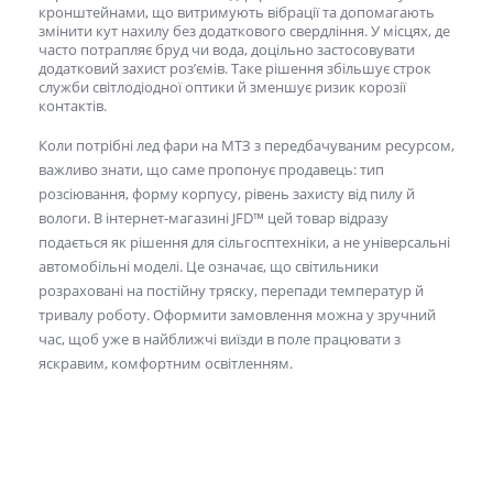
кронштейнами, що витримують вібрації та допомагають
змінити кут нахилу без додаткового свердління. У місцях, де
часто потрапляє бруд чи вода, доцільно застосовувати
додатковий захист роз’ємів. Таке рішення збільшує строк
служби світлодіодної оптики й зменшує ризик корозії
контактів.
Коли потрібні
лед фари на МТЗ
з передбачуваним ресурсом,
важливо знати, що саме пропонує продавець: тип
розсіювання, форму корпусу, рівень захисту від пилу й
вологи. В інтернет-магазині JFD™ цей товар відразу
подається як рішення для сільгосптехніки, а не універсальні
автомобільні моделі. Це означає, що світильники
розраховані на постійну тряску, перепади температур й
тривалу роботу. Оформити замовлення можна у зручний
час, щоб уже в найближчі виїзди в поле працювати з
яскравим, комфортним освітленням.