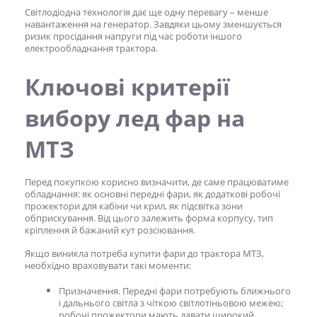
Світлодіодна технологія дає ще одну перевагу – менше
навантаження на генератор. Завдяки цьому зменшується
ризик просідання напруги під час роботи іншого
електрообладнання трактора.
Ключові критерії
вибору
лед фар на
МТЗ
Перед покупкою корисно визначити, де саме працюватиме
обладнання: як основні передні фари, як додаткові робочі
прожектори для кабіни чи крил, як підсвітка зони
обприскування. Від цього залежить форма корпусу, тип
кріплення й бажаний кут розсіювання.
Якщо виникла потреба
купити фари до трактора МТЗ,
необхідно враховувати такі моменти:
Призначення. Передні фари потребують ближнього
і дальнього світла з чіткою світлотіньовою межею;
робочі прожектори мають давати широкий