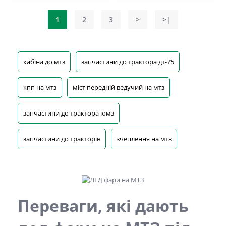
1
2
3
>
>|
кабіна до мтз
запчастини до трактора дт-75
кпп на мтз
міст передній ведучий на мтз
запчастини до трактора юмз
запчастини до тракторів
зчеплення на мтз
Переваги, які дають