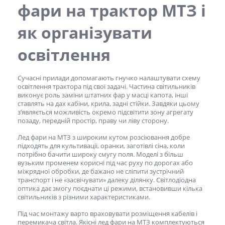
фари на трактор МТЗ
і
як організувати
освітлення
Сучасні прилади допомагають гнучко налаштувати схему
освітлення трактора під свої задачі. Частина світильників
виконує роль заміни штатних фар у масці капота, інші
ставлять на дах кабіни, крила, задні стійки. Завдяки цьому
з’являється можливість окремо підсвітити зону агрегату
позаду, передній простір, праву чи ліву сторону.
Лед фари на МТЗ
з широким кутом розсіювання добре
підходять для культивації, оранки, заготівлі сіна, коли
потрібно бачити широку смугу поля. Моделі з більш
вузьким променем корисні під час руху по дорогах або
міжрядної обробки, де бажано не сліпити зустрічний
транспорт і не «засвічувати» далеку ділянку. Світлодіодна
оптика дає змогу поєднати ці режими, встановивши кілька
світильників з різними характеристиками.
Під час монтажу варто враховувати розміщення кабелів і
перемикача світла. Якісні
лед фари на МТЗ
комплектуються