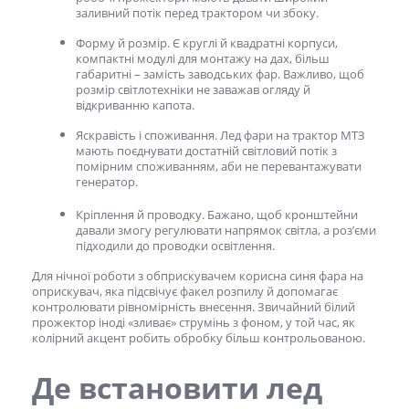
заливний потік перед трактором чи збоку.
Форму й розмір. Є круглі й квадратні корпуси,
компактні модулі для монтажу на дах, більш
габаритні – замість заводських фар. Важливо, щоб
розмір світлотехніки не заважав огляду й
відкриванню капота.
Яскравість і споживання.
Лед фари на трактор МТЗ
мають поєднувати достатній світловий потік з
помірним споживанням, аби не перевантажувати
генератор.
Кріплення й проводку. Бажано, щоб кронштейни
давали змогу регулювати напрямок світла, а роз’єми
підходили до проводки освітлення.
Для нічної роботи з обприскувачем корисна
синя фара на
оприскувач,
яка підсвічує факел розпилу й допомагає
контролювати рівномірність внесення. Звичайний білий
прожектор іноді «зливає» струмінь з фоном, у той час, як
колірний акцент робить обробку більш контрольованою.
Де встановити
лед