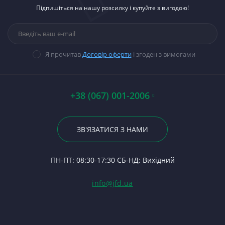
П
Підпишіться на нашу розсилку і купуйте з вигодою!
тракторів
Н
Ст
М
12
Д-
Паливна апаратура
М
Ст
Пі
П
Са
Прокладки, набори
В
Ст
5
Гі
прокладок
Ві
П
Ст
К
14
Я прочитав
Договір оферти
і згоден з вимогами
Стартери
28
П
Ст
Св
П
Вт
Р
Ст
Ш
По
04
А0
Р
А
+38 (067) 001-2006
Кр
Гі
Р
7
23
С
Д
Ма
По
ЗВ'ЯЗАТИСЯ З НАМИ
Ф
Д
Те
24
С
Ш
П
ПН-ПТ: 08:30-17:30 СБ-НД: Вихідний
С
Ві
(Т
З
Гі
info@jfd.ua
75
З
П
З
ЯМ
З
К