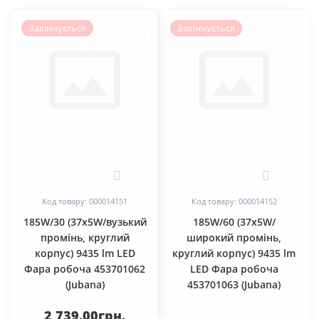
Закінчується
Закінчується
1
0
Код товару: 000014151
Код товару: 000014152
185W/30 (37x5W/вузький
185W/60 (37x5W/
промінь, круглий
широкий промінь,
корпус) 9435 lm LED
круглий корпус) 9435 lm
Фара робоча 453701062
LED Фара робоча
(Jubana)
453701063 (Jubana)
2 739.00грн.