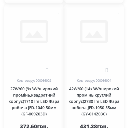
0
0
Код товару: 000016002
Код товару: 000016004
27W/60 (9x3W/широкий
42W/60 (14x3W/широкий
промінь,квадратний
промінь,круглий
корпус)1710 lm LED Фара
корпус)2730 lm LED Фара
робоча JFD-1040 50мм
робоча JFD-1050 55мм
(GF-009Z03D)
(GY-014Z03С)
372.60грн.
431.28грн.