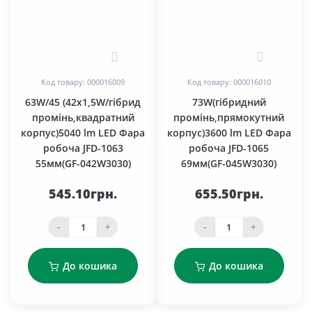
0
0
Код товару: 000016009
Код товару: 000016010
63W/45 (42x1,5W/гібрид
73W(гібридний
промінь,квадратний
промінь,прямокутний
корпус)5040 lm LED Фара
корпус)3600 lm LED Фара
робоча JFD-1063
робоча JFD-1065
55мм(GF-042W3030)
69мм(GF-045W3030)
545.10грн.
655.50грн.
-
+
-
+
До кошика
До кошика