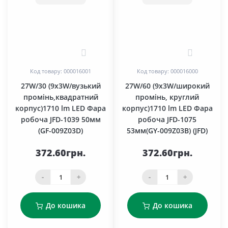
0
0
Код товару: 000016001
Код товару: 000016000
27W/30 (9x3W/вузький
27W/60 (9x3W/широкий
промінь,квадратний
промінь, круглий
корпус)1710 lm LED Фара
корпус)1710 lm LED Фара
робоча JFD-1039 50мм
робоча JFD-1075
(GF-009Z03D)
53мм(GY-009Z03В) (JFD)
372.60грн.
372.60грн.
-
+
-
+
До кошика
До кошика