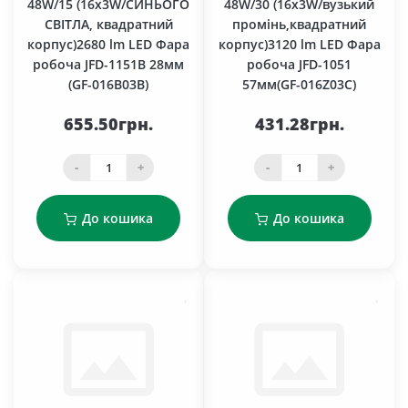
48W/15 (16x3W/СИНЬОГО
48W/30 (16x3W/вузький
СВІТЛА, квадратний
промінь,квадратний
корпус)2680 lm LED Фара
корпус)3120 lm LED Фара
робоча JFD-1151В 28мм
робоча JFD-1051
(GF-016В03В)
57мм(GF-016Z03С)
655.50грн.
431.28грн.
-
+
-
+
До кошика
До кошика