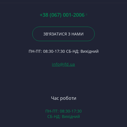
Ше
П
Ст
48
По
Се
А0
Р
З
+38 (067) 001-2006
По
Гі
Р
С
Ва
23
Р
Вк
Гі
По
ЗВ'ЯЗАТИСЯ З НАМИ
С
На
Пр
24
Ф
В
П
ПН-ПТ: 08:30-17:30 СБ-НД: Вихідний
С
П
(Т
С
Гі
info@jfd.ua
75
З
П
З
ЯМ
З
К
З
В
Час роботи
Д
ПН-ПТ: 08:30-17:30
З
СБ-НД: Вихідний
З