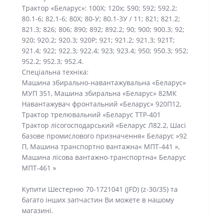
Трактор «Беларус»: 100Х; 120х; 590; 592; 592.2;
80.1-6; 82.1-6; 80Х; 80-У; 80.1-3У / 11; 821; 821.2;
821.3; 826; 806; 890; 892; 892.2; 90; 900; 900.3; 92;
920; 920.2; 920.3; 920Р; 921; 921.2; 921.3; 921Т;
921.4; 922; 922.3; 922.4; 923; 923.4; 950; 950.3; 952;
952.2; 952.3; 952.4.
Спеціальна техніка:
Машина збирально-навантажувальна «Беларус»
МУП 351, Машина збиральна «Беларус» 82МК
Навантажувач фронтальний «Беларус» 920П12,
Трактор трелювальний «Беларус ТТР-401
Трактор лісогосподарський «Беларус Л82.2, Шасі
базове промислового призначення« Беларус »92
П, Машина транспортно вантажна« МПТ-441 »,
Машина лісова вантажно-транспортна« Беларус
МПТ-461 »
Купити Шестерню 70-1721041 (JFD) (z-30/35) та
багато інших запчастин Ви можете в нашому
магазині.