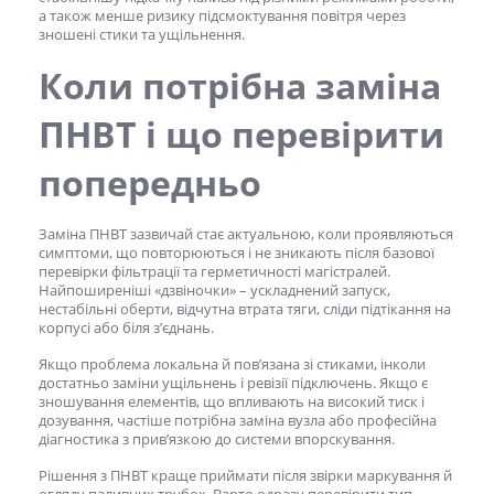
а також менше ризику підсмоктування повітря через
зношені стики та ущільнення.
Коли потрібна заміна
ПНВТ
і що перевірити
попередньо
Заміна
ПНВТ
зазвичай стає актуальною, коли проявляються
симптоми, що повторюються і не зникають після базової
перевірки фільтрації та герметичності магістралей.
Найпоширеніші «дзвіночки» – ускладнений запуск,
нестабільні оберти, відчутна втрата тяги, сліди підтікання на
корпусі або біля з’єднань.
Якщо проблема локальна й пов’язана зі стиками, інколи
достатньо заміни ущільнень і ревізії підключень. Якщо є
зношування елементів, що впливають на високий тиск і
дозування, частіше потрібна заміна вузла або професійна
діагностика з прив’язкою до системи впорскування.
Рішення з
ПНВТ
краще приймати після звірки маркування й