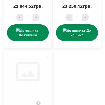
22 844.52грн.
23 250.12грн.
-
+
-
+
До
До кошика
кошика
0