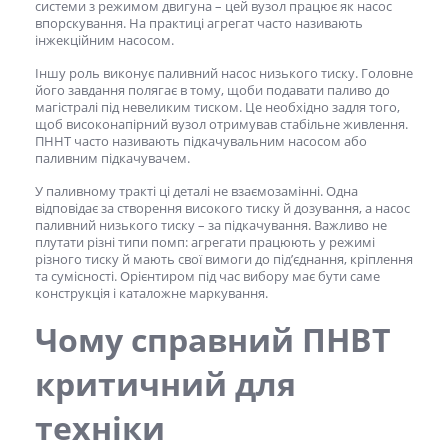
системи з режимом двигуна – цей вузол працює як насос
впорскування. На практиці агрегат часто називають
інжекційним насосом.
Іншу роль виконує
паливний насос низького тиску
. Головне
його завдання полягає в тому, щоби подавати паливо до
магістралі під невеликим тиском. Це необхідно задля того,
щоб високонапірний вузол отримував стабільне живлення.
ПННТ часто називають підкачувальним насосом або
паливним підкачувачем.
У паливному тракті ці деталі не взаємозамінні. Одна
відповідає за створення високого тиску й дозування, а
насос
паливний низького тиску
– за підкачування. Важливо не
плутати різні типи помп: агрегати працюють у режимі
різного тиску й мають свої вимоги до під’єднання, кріплення
та сумісності. Орієнтиром під час вибору має бути саме
конструкція і каталожне маркування.
Чому справний
ПНВТ
критичний для
техніки