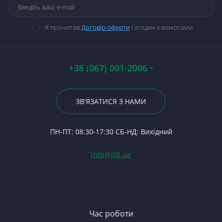
П
Кр
Прокладки, набори
М
Ст
На
Гі
прокладок
Ди
В
Ст
На
14
Я прочитав
Договір оферти
і згоден з вимогами
Стартери
П
Ст
З
П
Фі
П
Ст
К
По
Бо
А0
Р
К
+38 (067) 001-2006
Вк
Гі
Р
З
24
23
Р
Вк
Кр
По
ЗВ'ЯЗАТИСЯ З НАМИ
С
5
Хр
24
Ф
Ле
П
ПН-ПТ: 08:30-17:30 СБ-НД: Вихідний
С
М
(Т
С
Гі
info@jfd.ua
75
З
П
З
ЯМ
З
К
З
В
Час роботи