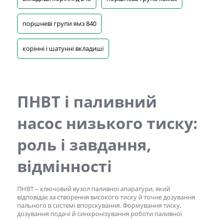
поршневі групи ямз 840
корінні і шатунні вкладиші
ПНВТ
і
паливний
насос низького тиску:
роль і завдання,
відмінності
ПНВТ
– ключовий вузол паливної апаратури, який
відповідає за створення високого тиску й точне дозування
пального в системі впорскування. Формування тиску,
дозування подачі й синхронізування роботи паливної