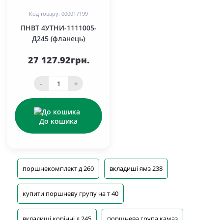
Код товару: 000017199
ПНВТ 4УТНИ-1111005-
Д245 (фланець)
27 127.92грн.
-
+
До кошика
поршнекомплект д 260
вкладиші ямз 238
купити поршневу групу на т 40
вкладиші корінні д 245
поршнева група камаз