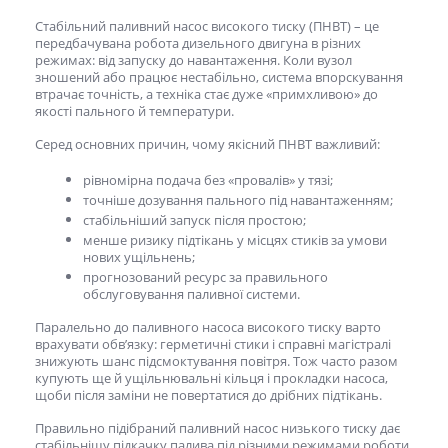
Стабільний
паливний насос високого тиску (ПНВТ)
– це
передбачувана робота дизельного двигуна в різних
режимах: від запуску до навантаження. Коли вузол
зношений або працює нестабільно, система впорскування
втрачає точність, а техніка стає дуже «примхливою» до
якості пального й температури.
Серед основних причин, чому якісний
ПНВТ
важливий:
рівномірна подача без «провалів» у тязі;
точніше дозування пального під навантаженням;
стабільніший запуск після простою;
менше ризику підтікань у місцях стиків за умови
нових ущільнень;
прогнозований ресурс за правильного
обслуговування паливної системи.
Паралельно до паливного насоса високого тиску варто
врахувати обв’язку: герметичні стики і справні магістралі
знижують шанс підсмоктування повітря. Тож часто разом
купують ще й ущільнювальні кільця і прокладки насоса,
щоби після заміни не повертатися до дрібних підтікань.
Правильно підібраний
паливний насос низького тиску
дає
стабільнішу підкачку палива під різними режимами роботи,