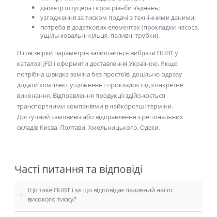
діаметр штуцера і крок різьби з’єднань;
узгодження за тиском подачі з технічними даними;
потреба в додаткових елементах (прокладки насоса,
ущільнювальні кільця, паливні трубки).
Після звірки параметрів залишається вибрати
ПНВТ
у
каталозі JFD і оформити доставлення Україною. Якщо
потрібна швидка заміна без простоїв, доцільно одразу
додати комплект ущільнень і прокладок під конкретне
виконання. Відправлення продукції здійснюється
транспортними компаніями в найкоротші терміни.
Доступний самовивіз або відправлення з регіональних
складів Києва, Полтави, Хмельницького, Одеси.
Часті питання та відповіді
Що таке ПНВТ і за що відповідає паливний насос
+
високого тиску?