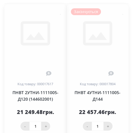
Закінчується
0
0
Код товару: 000017617
Код товару: 000017804
ПНВТ 2УТНИ-1111005-
ПНВТ 4УТНИ-1111005-
Д120 (144602001)
Д144
21 249.48грн.
22 457.46грн.
-
+
-
+