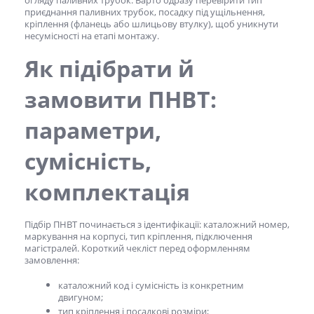
огляду паливних трубок. Варто одразу перевірити тип
приєднання паливних трубок, посадку під ущільнення,
кріплення (фланець або шлицьову втулку), щоб уникнути
несумісності на етапі монтажу.
Як підібрати й
замовити
ПНВТ
:
параметри,
сумісність,
комплектація
Підбір
ПНВТ
починається з ідентифікації: каталожний номер,
маркування на корпусі, тип кріплення, підключення
магістралей. Короткий чекліст перед оформленням
замовлення:
каталожний код і сумісність із конкретним
двигуном;
тип кріплення і посадкові розміри;