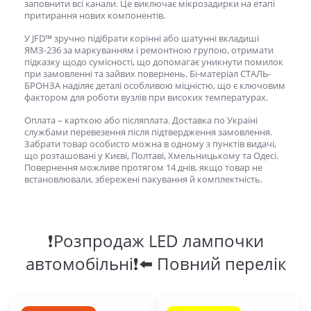
заповнити всі канали. Це виключає мікрозадирки на етапі
притирання нових компонентів.
У JFD™ зручно підібрати корінні або шатунні
вкладиші
ЯМЗ-236
за маркуванням і ремонтною групою, отримати
підказку щодо сумісності, що допомагає уникнути помилок
при замовленні та зайвих повернень. Бі-матеріал СТАЛЬ-
БРОНЗА наділяє деталі особливою міцністю, що є ключовим
фактором для роботи вузлів при високих температурах.
Оплата – карткою або післяплата. Доставка по Україні
службами перевезення після підтвердження замовлення.
Забрати товар особисто можна в одному з пунктів видачі,
що розташовані у Києві, Полтаві, Хмельницькому та Одесі.
Повернення можливе протягом 14 днів, якщо товар не
встановлювали, збережені пакування й комплектність.
❗Розпродаж LED лампочки
автомобільні❗⬅️ Повний перелік