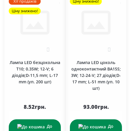
Хіт продажів
Ціну знижено!
Ціну знижено!
0
0
Лампа LED безцокольна
Лампа LED цоколь
T10; 0.35W; 12-V; 6
одноконтактний BA15S;
діодів;D-11,5 mm; L-17
3W; 12-24-V; 27 діодів;D-
mm (уп. 200 шт)
17 mm; L-51 mm (уп. 10
шт)
8.52грн.
93.00грн.
До
До