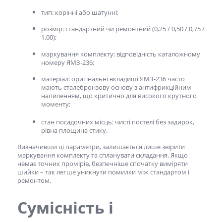
тип: корінні або шатунні;
розмір: стандартний чи ремонтний (0,25 / 0,50 / 0,75 /
1,00);
маркування комплекту: відповідність каталожному
номеру ЯМЗ-236;
матеріал: оригінальні
вкладиші ЯМЗ-236
часто
мають сталебронзову основу з антифрикційним
напиленням, що критично для високого крутного
моменту;
стан посадочних місць: чисті постелі без задирок,
рівна площина стику.
Визначивши ці параметри, залишається лише звірити
маркування комплекту та спланувати складання. Якщо
немає точних промірів, безпечніше спочатку виміряти
шийки – так легше уникнути помилки між стандартом і
ремонтом.
Сумісність і