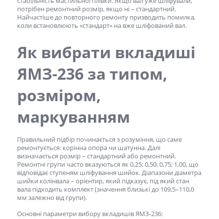
стабільність мастильної плівки. Якщо вал уже шліфували,
потрібен ремонтний розмір, якщо ні – стандартний.
Найчастіше до повторного ремонту призводить помилка,
коли встановлюють «стандарт» на вже шліфований вал.
Як вибрати
вкладиші
ЯМЗ-236
за типом,
розміром,
маркуванням
Правильний підбір починається з розуміння, що саме
ремонтується: корінна опора чи шатунна. Далі
визначається розмір – стандартний або ремонтний.
Ремонтні групи часто вказуються як 0,25; 0,50; 0,75; 1,00, що
відповідає ступеням шліфування шийок. Діапазони діаметра
шийки колінвала – орієнтир, який підказує, під який стан
вала підходить комплект (значення близькі до 109,5–110,0
мм залежно від групи).
Основні параметри вибору
вкладишів ЯМЗ-236
: