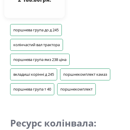
поршнева група до д 245
колінчастий вал трактора
поршнева група ямз 238 ціна
вкладиші корінні д 245
поршнекомплект камаз
поршнева група т 40
поршнекомплект
Ресурс колінвала: