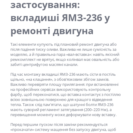
застосування:
вкладиші ЯМЗ-236
у
ремонті двигуна
Такі елементи купують під плановий ремонт двигуна або
після падіння тиску оливи. Важлива не лише сумісність за
моделлю, а й правильна пара «вал-вставка»: навіть якісний
ремкомплект не врятує, якщо колінвал має овальність або
забиті центрифугою масляні канали.
Під час монтажу
вкладиші ЯМЗ-236
мають сісти в постіль
щільно, «на клацання», з обов'язковим збігом замків.
Важливо перевіряти площу прилягання: при встановленні
на професійних сервісах використовують контрольну
фарбу, щоб переконатися, що вставка контактує з постіллю
всією зовнішньою поверхнею для кращого відведення
тепла. Також слід пам'ятати, що шатунні болти ЯМЗ-236
мають суворий регламент затягування (200–220 Нм), а
перевищення моменту може деформувати нову вставку.
Перед першим пуском після заміни рекомендується
«прокачати» систему мащення без запуску двигуна, щоб