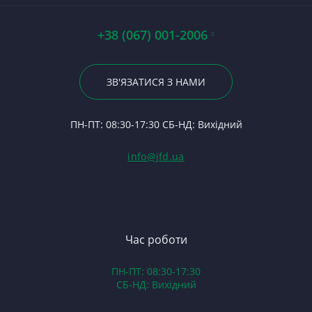
Ві
П
Ст
С
По
24
А0
Р
Ш
+38 (067) 001-2006
Ше
Гі
Р
5
Ст
23
Р
П
Уп
По
ЗВ'ЯЗАТИСЯ З НАМИ
С
Фі
Ше
24
Ф
Ф
П
ПН-ПТ: 08:30-17:30 СБ-НД: Вихідний
С
Ю
(Т
С
Гі
info@jfd.ua
75
З
П
З
ЯМ
З
К
З
В
Час роботи
Д
ПН-ПТ: 08:30-17:30
З
СБ-НД: Вихідний
З