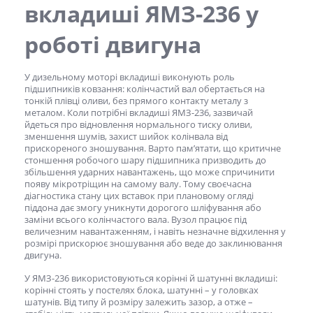
вкладиші ЯМЗ-236
у
роботі двигуна
У дизельному моторі вкладиші виконують роль
підшипників ковзання: колінчастий вал обертається на
тонкій плівці оливи, без прямого контакту металу з
металом. Коли потрібні
вкладиші ЯМЗ-236
, зазвичай
йдеться про відновлення нормального тиску оливи,
зменшення шумів, захист шийок колінвала від
прискореного зношування. Варто пам’ятати, що критичне
стоншення робочого шару підшипника призводить до
збільшення ударних навантажень, що може спричинити
появу мікротріщин на самому валу. Тому своєчасна
діагностика стану цих вставок при плановому огляді
піддона дає змогу уникнути дорогого шліфування або
заміни всього колінчастого вала. Вузол працює під
величезним навантаженням, і навіть незначне відхилення у
розмірі прискорює зношування або веде до заклинювання
двигуна.
У ЯМЗ-236 використовуються корінні й шатунні вкладиші:
корінні стоять у постелях блока, шатунні – у головках
шатунів. Від типу й розміру залежить зазор, а отже –