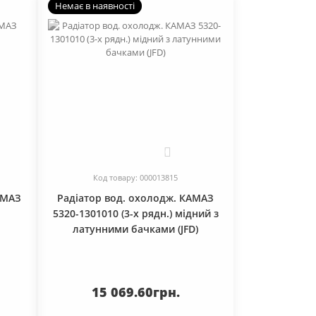
Немає в наявності
0
Код товару: 000013815
АМАЗ
Радіатор вод. охолодж. КАМАЗ
5320-1301010 (3-х рядн.) мідний з
латунними бачками (JFD)
15 069.60грн.