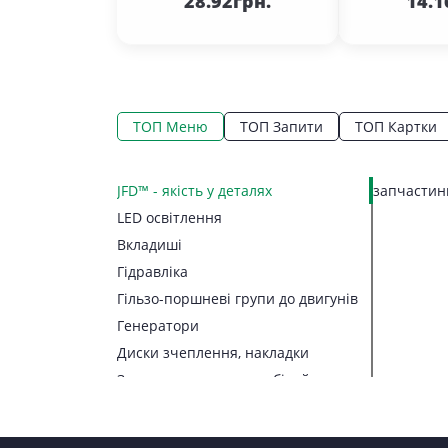
28.92грн.
14.1
ТОП Меню
ТОП Запити
ТОП Картки
JFD™ - якість у деталях
запчастини
LED освітлення
Вкладиші
Гідравліка
Гільзо-поршневі групи до двигунів
Генератори
Диски зчеплення, накладки
Запчастини до автомобілей
Запчастини до тракторів
Паливна апаратура