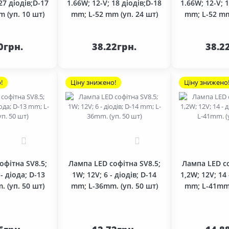
27 діодів;D-17
1.66W; 12-V; 18 діодів;D-18
1.66W; 12-V; 
 (уп. 10 шт)
mm; L-52 mm (уп. 24 шт)
mm; L-52 mm
До
До
шика
кошика
кош
0грн.
38.22грн.
38.2
!
Ціну знижено!
Ціну знижено
0
0
офітна SV8.5;
Лампа LED софітна SV8.5;
Лампа LED со
 - діода; D-13
1W; 12V; 6 - діодів; D-14
1,2W; 12V; 14 
 (уп. 50 шт)
mm; L-36mm. (уп. 50 шт)
mm; L-41mm.
До
До
шика
кошика
кош