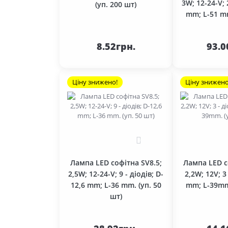
3W; 12-24-V; 
Стартери 24В (серія 8,1 кВт)
(уп. 200 шт)
Прибори (гр.38)
mm; L-51 mm
Пусковий двигун (гр.87)
До
кошика
ко
8.52грн.
93.0
Раздаточна коробка (гр.18)
Рама трактора (гр.28)
Ціну знижено!
Ціну знижено
Рульове управління (гр.34)
Система живлення (гр. 11)
Система змазки (гр. 14)
0
Система охолодження (гр.13)
Лампа LED софітна SV8.5;
Лампа LED с
Фільтра
2,5W; 12-24-V; 9 - діодів; D-
2,2W; 12V; 3
12,6 mm; L-36 mm. (уп. 50
mm; L-39mm.
шт)
До
кошика
ко