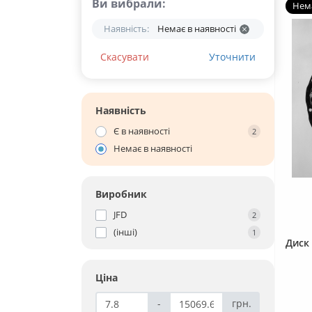
Ви вибрали:
Нема
Наявність:
Немає в наявності
Скасувати
Уточнити
Наявність
Є в наявності
2
Немає в наявності
Виробник
JFD
2
(інші)
1
Диск 
Ціна
-
грн.