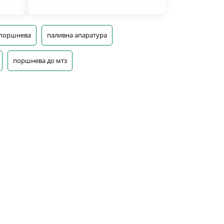
 поршнева
паливна апаратура
поршнева до мтз