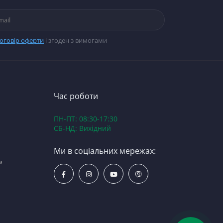
ЯМЗ 840 (Тутаїв)
Двигун ЮМЗ
Коробка перед
оговір оферти
і згоден з вимогами
Час роботи
ПН-ПТ: 08:30-17:30
СБ-НД: Вихідний
Ми в соціальних мережах:
™