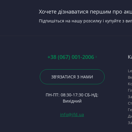
Прокладки, набори прокладок
Хочете дізнаватися першим про акці
Стартери
Підпишіться на нашу розсилку і купуйте з ви
+38 (067) 001-2006
К
Le
ЗВ'ЯЗАТИСЯ З НАМИ
В
Ко
Гі
ПН-ПТ: 08:30-17:30 СБ-НД:
За
Вихідний
С
Г
info@jfd.ua
Ди
За