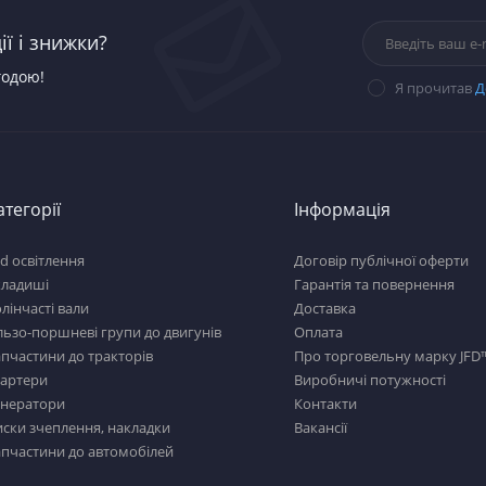
ї і знижки?
годою!
Я прочитав
Д
атегорії
Інформація
d освітлення
Договір публічної оферти
кладиші
Гарантія та повернення
лінчасті вали
Доставка
льзо-поршневі групи до двигунів
Оплата
пчастини до тракторів
Про торговельну марку JFD
тартери
Виробничі потужності
енератори
Контакти
ски зчеплення, накладки
Вакансії
пчастини до автомобілей