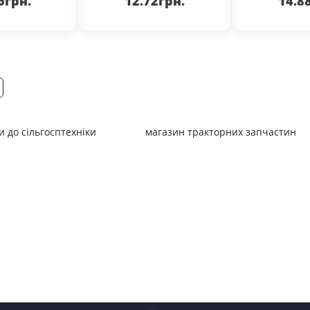
6грн.
12.72грн.
14.8
 до сільгосптехніки
магазин тракторних запчастин