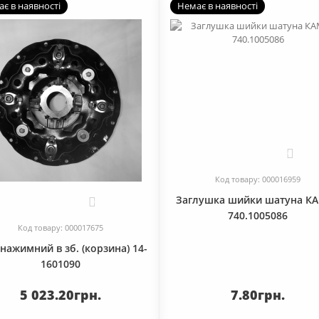
є в наявності
Немає в наявності
0
Код товару: 000016959
Заглушка шийки шатуна К
0
740.1005086
Код товару: 000017675
нажимний в зб. (корзина) 14-
1601090
5 023.20грн.
7.80грн.