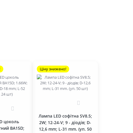
!
Ціну знижено!
0
0
Лампа LED софітна SV8.5;
D цоколь
2W; 12-24-V; 9 - діодів; D-
тний BA15D;
12,6 mm; L-31 mm. (уп. 50