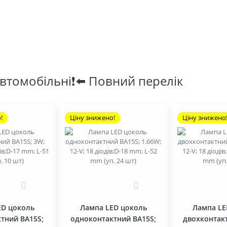
втомобільні❗⬅️ Повний перелік
!
Ціну знижено!
Ціну знижено
0
0
ED цоколь
Лампа LED цоколь
Лампа LE
тний BA15S;
одноконтактний BA15S;
двохконтак