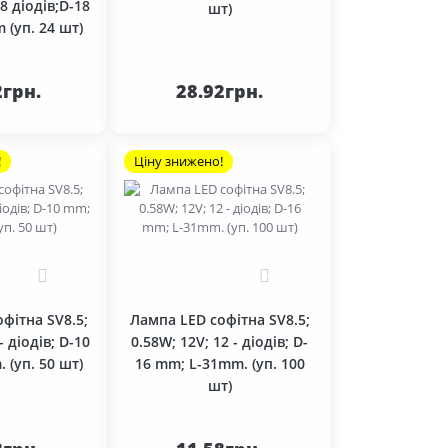
18 діодів;D-18
шт)
 (уп. 24 шт)
До
До
ика
кошика
2грн.
28.92грн.
!
Ціну знижено!
0
0
фітна SV8.5;
Лампа LED софітна SV8.5;
- діодів; D-10
0.58W; 12V; 12 - діодів; D-
 (уп. 50 шт)
16 mm; L-31mm. (уп. 100
шт)
До
До
ика
кошика