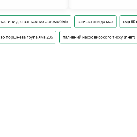
частини для вантажних автомобілів
запчастини до маз
смд 60
ьзо поршнева група ямз 236
паливний насос високого тиску (пнвт)