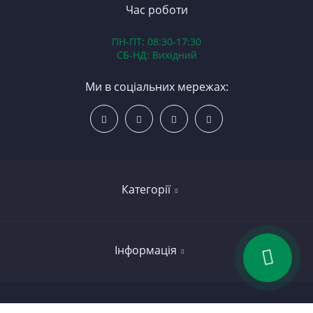
В
Час роботи
Д
ПН-ПТ: 08:30-17:30
З
СБ-НД: Вихідний
З
К
Ми в соціальних мережах:
Р
С
Категорії
Led освітлення
Інформація
Вкладиші
Колінчасті вали
Договір публічної оферти
JFD™ - якість у деталях. Запчастини до авто-тракторної техніки