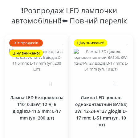
❗Розпродаж LED лампочки
автомобільні❗⬅️ Повний перелік
Хіт продажів
Ціну знижено!
Ціну знижено!
0
0
Лампа LED безцокольна
Лампа LED цоколь
T10; 0.35W; 12-V; 6
одноконтактний BA15S;
діодів;D-11,5 mm; L-17
3W; 12-24-V; 27 діодів;D-
mm (уп. 200 шт)
17 mm; L-51 mm (уп. 10
шт)