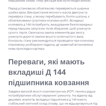
інерційним силам, тому фіксація має бути бездоганною.
Перед установкою обов'язково перевіряється ширина
шийки вала. Використання якісного масла двигуна та
перевірка стану, у якому перебувають болти шатуна, є
обов'язковими супутніми етапами робіт. Вкладиші
колінвала д 144 потребують змащування безпосередньо
перед першим запуском після збирання, щоб уникнути
сухого тертя. Своєчасна заміна елементів дає змогу
уникнути дорогої заміни всього колінчастого вала.
Контроль стану рекомендується проводити при кожному
плановому розбиранні піддона, де зазвичай встановлена
нова прокладка картера.
Переваги, які мають
вкладиші Д 144
підшипника ковзання
Завдяки високій якості комплектуючих JFD™, техніка рідше
потребуватиме обслуговування і ремонту. На відміну від
дешевих аналогів, вкладиші підшипника д 144 мають
стабільний хімічний склад сплаву, що не відшаровується під