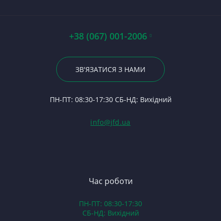
Стартери
Ту
П
Ст
Р
П
Ше
П
Ст
1
По
Ла
А0
Р
Д
+38 (067) 001-2006
Гі
Р
Га
Фі
23
Р
На
05
По
ЗВ'ЯЗАТИСЯ З НАМИ
С
П
На
24
Ф
Ку
П
ПН-ПТ: 08:30-17:30 СБ-НД: Вихідний
С
С
(Т
С
Гі
info@jfd.ua
75
З
П
З
ЯМ
З
К
З
В
Час роботи
Д
ПН-ПТ: 08:30-17:30
З
СБ-НД: Вихідний
З