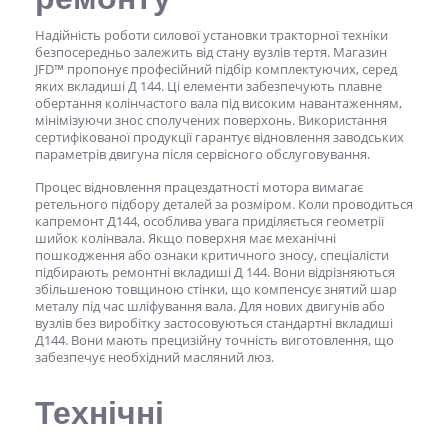
Надійність р
оботи силової установки тракторної техніки
безпосередньо залежить від стану вузл
ів тертя. Магазин
JFD™ пропонує професійний підбір комплектуючих, серед
яких
вкладиші Д 144
. Ці елементи забезпечують плавне
обертання колінчастого вала під високим навантаженням,
мінімізуючи знос сполучених поверхонь. Використання
сертифікованої продукції гарантує відновлення заводських
параметрів двигуна після сервісного обслуговування.
Процес відновлення працездатності мотора вимагає
ретельного підбору деталей за розміром. Коли проводиться
капремонт Д144, особлива увага приділяється геометрії
шийок колінвала. Якщо поверхня має механічні
пошкодження або ознаки критичного зносу, спеціалісти
підбирають ремонтні
вкладиші Д 144
. Вони відрізняються
збільшеною товщиною стінки, що компенсує знятий шар
металу під час шліфування вала. Для нових двигунів або
вузлів без виробітку застосовуються стандартні вкладиші
Д144. Вони мають прецизійну точність виготовлення, що
забезпечує необхідний масляний люз.
Технічні