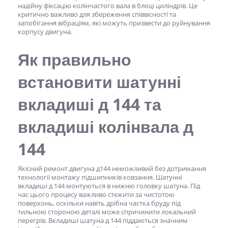
надійну фіксацію колінчастого вала в блоці циліндрів. Це
критично важливо для збереження співвісності та
запобігання вібраціям, які можуть призвести до руйнування
корпусу двигуна.
Як правильно
встановити шатунні
вкладиші д 144
та
вкладиші колінвала д
144
Якісний ремонт двигуна д144 неможливий без дотримання
технології монтажу підшипників ковзання. Шатунні
вкладиші д 144
монтуються в нижню головку шатуна. Під
час цього процесу важливо стежити за чистотою
поверхонь, оскільки навіть дрібна частка бруду під
тильною стороною деталі може спричинити локальний
перегрів. Вкладиші шатуна д 144 піддаються значним