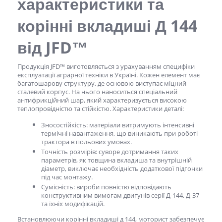
характеристики та
корінні
вкладиші Д 144
від JFD™
Продукція JFD™ виготовляється з урахуванням специфіки
експлуатації аграрної техніки в Україні. Кожен елемент має
багатошарову структуру, де основою виступає міцний
сталевий корпус. На нього наноситься спеціальний
антифрикційний шар, який характеризується високою
теплопровідністю та стійкістю. Характеристики деталі:
Зносостійкість: матеріали витримують інтенсивні
термічні навантаження, що виникають при роботі
трактора в польових умовах.
Точність розмірів: суворе дотримання таких
параметрів, як товщина вкладиша та внутрішній
діаметр, виключає необхідність додаткової підгонки
під час монтажу.
Сумісність: вироби повністю відповідають
конструктивним вимогам двигунів серії Д-144, Д-37
та їхніх модифікацій.
Встановлюючи корінні
вкладиші д 144
, моторист забезпечує