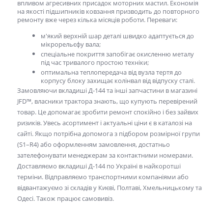
впливом агресивних присадок моторних мастил. Економія
на якості підшипників ковзання призводить до повторного
ремонту вже через кілька місяців роботи. Переваги:
м'який верхній шар деталі швидко адаптується до
мікрорельєфу вала;
спеціальне покриття запобігає окисленню металу
під час тривалого простою техніки;
оптимальна теплопередача від вузла тертя до
корпусу блоку захищає колінвал від відпуску сталі.
Замовляючи
вкладиші Д-144
та інші запчастини в магазині
JFD™, власники трактора знають, що купують перевірений
товар. Це допомагає зробити ремонт спокійно і без зайвих
ризиків. Увесь асортимент і актуальні ціни є в каталозі на
сайті. Якщо потрібна допомога з підбором розмірної групи
(S1–R4) або оформленням замовлення, достатньо
зателефонувати менеджерам за контактними номерами.
Доставляємо
вкладиші Д-144
по Україні в найкоротші
терміни. Відправляємо транспортними компаніями або
відвантажуємо зі складів у Києві, Полтаві, Хмельницькому та
Одесі. Також працює самовивіз.