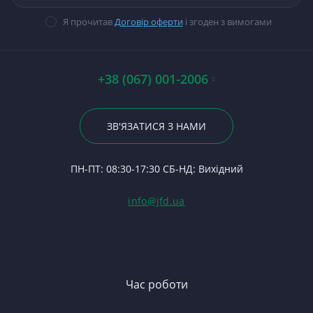
Гі
прокладок
Гі
В
Ст
П
14
Я прочитав
Договір оферти
і згоден з вимогами
Стартери
П
Ст
Щ
П
Ца
П
Ст
П
По
А0
Р
К
+38 (067) 001-2006
Гі
Р
П
Ва
23
Р
К
Вк
По
ЗВ'ЯЗАТИСЯ З НАМИ
С
Мі
Вк
24
Ф
Ку
П
ПН-ПТ: 08:30-17:30 СБ-НД: Вихідний
С
К
(Т
С
Гі
info@jfd.ua
75
З
П
З
ЯМ
З
К
З
В
Час роботи
Д