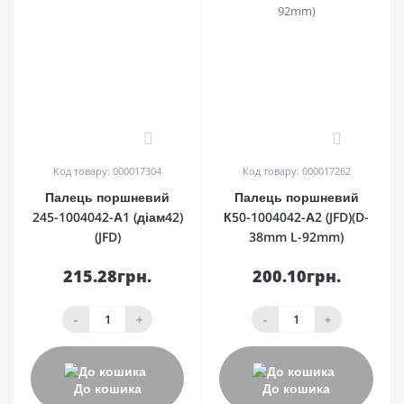
0
1
Код товару: 000017304
Код товару: 000017262
Палець поршневий
Палець поршневий
245-1004042-А1 (діам42)
К50-1004042-А2 (JFD)(D-
(JFD)
38mm L-92mm)
215.28грн.
200.10грн.
-
+
-
+
До кошика
До кошика