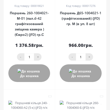
Код товару: 000018021
Код товару: 000017276
Поршень 260-1004021-
Поршень Д65-1004021-1
М-01 (пал.d-42
(графітизований) (JFD)
графітизований
гр. М (в уп. 8 шт)
зміщена камера )
(Євро2) (JFD) гр.С
1 376.58грн.
966.00грн.
-
+
-
+
До кошика
До кошика