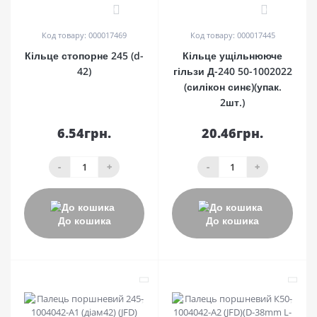
0
0
Код товару: 000017469
Код товару: 000017445
Кільце стопорне 245 (d-
Кільце ущільнююче
42)
гільзи Д-240 50-1002022
(силікон синє)(упак.
2шт.)
6.54грн.
20.46грн.
-
+
-
+
До кошика
До кошика