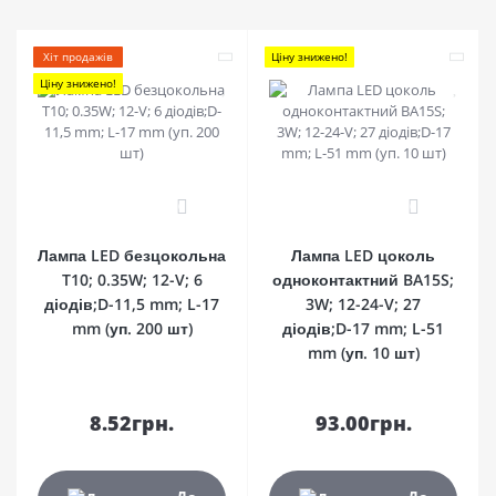
Хіт продажів
Ціну знижено!
Ціну знижено!
0
0
Лампа LED безцокольна
Лампа LED цоколь
T10; 0.35W; 12-V; 6
одноконтактний BA15S;
діодів;D-11,5 mm; L-17
3W; 12-24-V; 27
mm (уп. 200 шт)
діодів;D-17 mm; L-51
mm (уп. 10 шт)
8.52грн.
93.00грн.