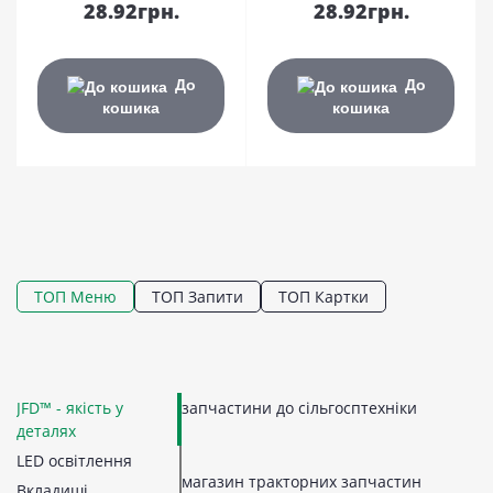
28.92грн.
28.92грн.
До
До
кошика
кошика
ТОП Меню
ТОП Запити
ТОП Картки
JFD™ - якість у
запчастини до сільгосптехніки
LE
Ко
Ко
П
Г
К
З
З
П
П
С
Н
деталях
По
П
М
З
За
В
П
Н
Н
LED освітлення
28
З
П
Л
Б
К
В
Р
П
магазин тракторних запчастин
З
Му
Вкладиші