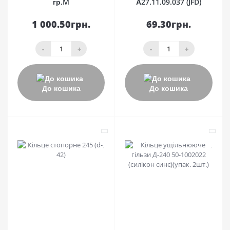
гр.M
А27.11.09.037 (JFD)
1 000.50грн.
69.30грн.
-
+
-
+
До кошика
До кошика