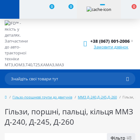
0
0
0
+38 (067) 001-2006
Замовити дзвінок
Гільзо-поршневі групи до двигунів
ММЗ Д-240,Д-245,Д-260
Гільзи, по
Гільзи, поршні, пальці, кільця ММЗ
Д-240, Д-245, Д-260
Фільтр