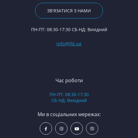
24
Р
За
Ше
П
ЗВ'ЯЗАТИСЯ З НАМИ
С
Ві
(Т
Ф
5
Гі
ПН-ПТ: 08:30-17:30 СБ-НД: Вихідний
С
Пу
75
С
П
info@jfd.ua
ЯМ
З
К
З
З
З
В
Час роботи
Д
ПН-ПТ: 08:30-17:30
З
СБ-НД: Вихідний
З
К
Ми в соціальних мережах:
Р
С