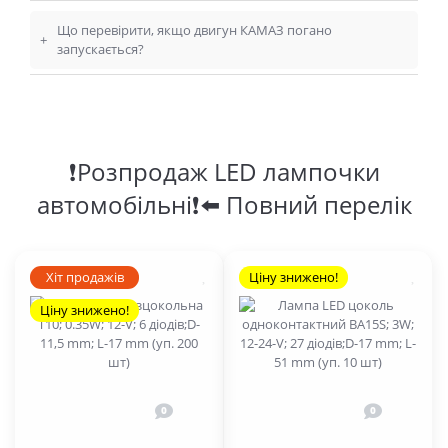
Що перевірити, якщо двигун КАМАЗ погано
+
запускається?
❗Розпродаж LED лампочки
автомобільні❗⬅️ Повний перелік
Хіт продажів
Ціну знижено!
Ціну знижено!
0
0