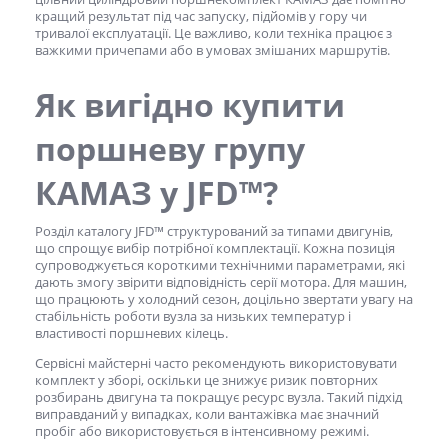
кращий результат під час запуску, підйомів у гору чи
тривалої експлуатації. Це важливо, коли техніка працює з
важкими причепами або в умовах змішаних маршрутів.
Як вигідно
купити
поршневу групу
КАМАЗ
у JFD™?
Розділ каталогу JFD™ структурований за типами двигунів,
що спрощує вибір потрібної комплектації. Кожна позиція
супроводжується короткими технічними параметрами, які
дають змогу звірити відповідність серії мотора. Для машин,
що працюють у холодний сезон, доцільно звертати увагу на
стабільність роботи вузла за низьких температур і
властивості поршневих кілець.
Сервісні майстерні часто рекомендують використовувати
комплект у зборі, оскільки це знижує ризик повторних
розбирань двигуна та покращує ресурс вузла. Такий підхід
виправданий у випадках, коли вантажівка має значний
пробіг або використовується в інтенсивному режимі.