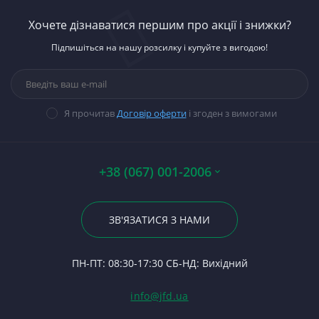
Запчастини до
Д-
К
Ст
Бе
автомобілей
Ше
Хочете дізнаватися першим про акції і знижки?
П
К
Ст
За
Вт
Запчастини до
Д-
Підпишіться на нашу розсилку і купуйте з вигодою!
тракторів
М
Ст
Ш
П
Паливна апаратура
Ше
Н
Ст
Ві
Гі
Прокладки, набори
М
Ст
Мі
14
прокладок
12
В
Ст
За
П
Я прочитав
Договір оферти
і згоден з вимогами
Стартери
23
П
Ст
Ку
По
Те
А0
П
Ст
На
Гі
Р
Г
+38 (067) 001-2006
Да
23
Р
К
По
Р
Щ
24
ЗВ'ЯЗАТИСЯ З НАМИ
С
7
Тя
П
Ф
Ру
(Т
ПН-ПТ: 08:30-17:30 СБ-НД: Вихідний
С
За
Гі
75
С
info@jfd.ua
П
З
ЯМ