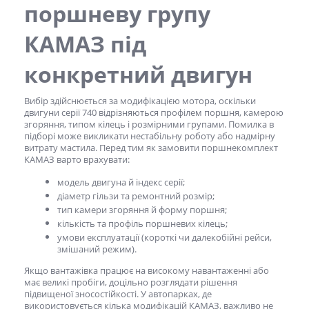
поршневу групу
КАМАЗ
під
конкретний двигун
Вибір здійснюється за модифікацією мотора, оскільки
двигуни серії 740 відрізняються профілем поршня, камерою
згоряння, типом кілець і розмірними групами. Помилка в
підборі може викликати нестабільну роботу або надмірну
витрату мастила. Перед тим як замовити
поршнекомплект
КАМАЗ
варто врахувати:
модель двигуна й індекс серії;
діаметр гільзи та ремонтний розмір;
тип камери згоряння й форму поршня;
кількість та профіль поршневих кілець;
умови експлуатації (короткі чи далекобійні рейси,
змішаний режим).
Якщо вантажівка працює на високому навантаженні або
має великі пробіги, доцільно розглядати рішення
підвищеної зносостійкості. У автопарках, де
використовується кілька модифікацій КАМАЗ, важливо не