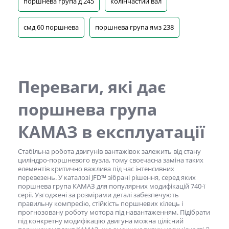
поршнева група д 245
колінчастий вал
смд 60 поршнева
поршнева група ямз 238
Переваги, які дає
поршнева група
КАМАЗ
в експлуатації
Стабільна робота двигунів вантажівок залежить від стану
циліндро-поршневого вузла, тому своєчасна заміна таких
елементів критично важлива під час інтенсивних
перевезень. У каталозі JFD™ зібрані рішення, серед яких
поршнева група КАМАЗ
для популярних модифікацій 740-ї
серії. Узгоджені за розмірами деталі забезпечують
правильну компресію, стійкість поршневих кілець і
прогнозовану роботу мотора під навантаженням. Підібрати
під конкретну модифікацію двигуна можна цілісний