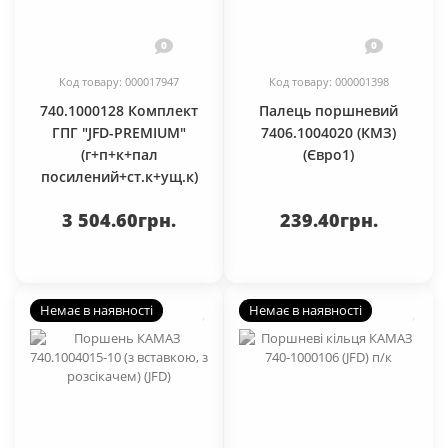
0
0
Код товару: 000017947
Код товару: 000001398
740.1000128 Комплект
Палець поршневий
ГПГ "JFD-PREMIUM"
7406.1004020 (КМЗ)
(г+п+к+пал
(Євро1)
посилений+ст.к+ущ.к)
3 504.60грн.
239.40грн.
Немає в наявності
Немає в наявності