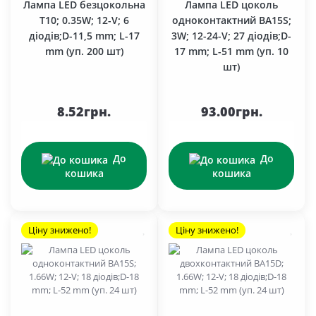
Лампа LED безцокольна
Лампа LED цоколь
T10; 0.35W; 12-V; 6
одноконтактний BA15S;
діодів;D-11,5 mm; L-17
3W; 12-24-V; 27 діодів;D-
mm (уп. 200 шт)
17 mm; L-51 mm (уп. 10
шт)
8.52грн.
93.00грн.
До
До
кошика
кошика
Ціну знижено!
Ціну знижено!