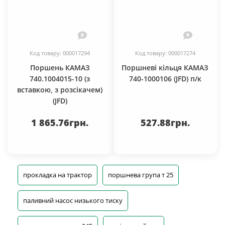
0
0
Код товару: 000017294
Код товару: 000017274
Поршень КАМАЗ
Поршневі кільця КАМАЗ
740.1004015-10 (з
740-1000106 (JFD) п/к
вставкою, з розсікачем)
(JFD)
1 865.76грн.
527.88грн.
прокладка на трактор
поршнева група т 25
паливний насос низького тиску