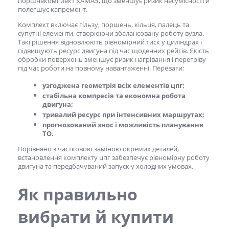
поршнекомплект КАМАЗ
, що зменшує ризик несумісності й
полегшує капремонт.
Комплект включає гільзу, поршень, кільця, палець та
супутні елементи, створюючи збалансовану роботу вузла.
Такі рішення відновлюють рівномірний тиск у циліндрах і
підвищують ресурс двигуна під час щоденних рейсів. Якість
обробки поверхонь зменшує ризик нагрівання і перегріву
під час роботи на повному навантаженні. Переваги:
узгоджена геометрія всіх елементів цпг;
стабільна компресія та економна робота
двигуна;
тривалий ресурс при інтенсивних маршрутах;
прогнозований знос і можливість планування
ТО.
Порівняно з частковою заміною окремих деталей,
встановлення комплекту цпг забезпечує рівномірну роботу
двигуна та передбачуваний запуск у холодних умовах.
Як правильно
вибрати й
купити