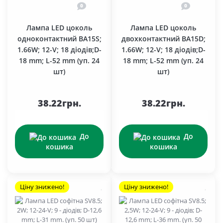
0
0
Лампа LED цоколь
Лампа LED цоколь
одноконтактний BA15S;
двохконтактний BA15D;
1.66W; 12-V; 18 діодів;D-
1.66W; 12-V; 18 діодів;D-
18 mm; L-52 mm (уп. 24
18 mm; L-52 mm (уп. 24
шт)
шт)
38.22грн.
38.22грн.
До
До
кошика
кошика
Ціну знижено!
Ціну знижено!