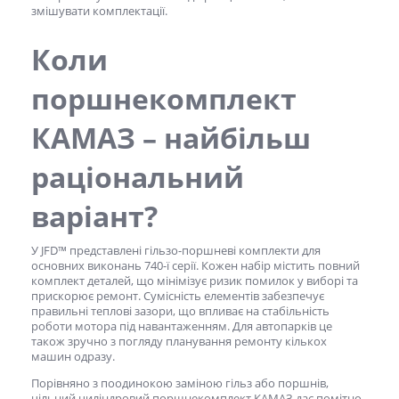
змішувати комплектації.
Коли
поршнекомплект
КАМАЗ
– найбільш
раціональний
варіант?
У JFD™ представлені гільзо-поршневі комплекти для
основних виконань 740-ї серії. Кожен набір містить повний
комплект деталей, що мінімізує ризик помилок у виборі та
прискорює ремонт. Сумісність елементів забезпечує
правильні теплові зазори, що впливає на стабільність
роботи мотора під навантаженням. Для автопарків це
також зручно з погляду планування ремонту кількох
машин одразу.
Порівняно з поодинокою заміною гільз або поршнів,
цільний циліндровий
поршнекомплект КАМАЗ
дає помітно