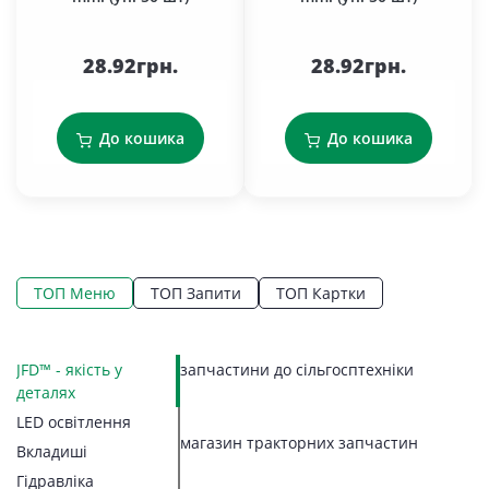
28.92грн.
28.92грн.
До кошика
До кошика
ТОП Меню
ТОП Запити
ТОП Картки
14
JFD™ - якість у
запчастини до сільгосптехніки
LE
Ко
Ко
П
Г
К
З
З
П
П
С
Г
деталях
Ше
П
М
З
З
В
П
Н
Н
LED освітлення
Ва
З
П
Л
Б
2
В
Р
П
магазин тракторних запчастин
З
Бо
Вкладиші
Р
ав
Гі
Ві
Ре
З
В
Н
Ше
Ге
Д
Гідравліка
Д
Г
Ре
К