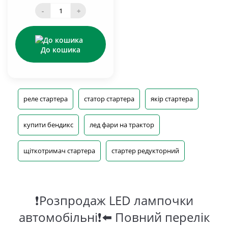
-
+
До кошика
реле стартера
статор стартера
якір стартера
купити бендикс
лед фари на трактор
щіткотримач стартера
стартер редукторний
❗Розпродаж LED лампочки
автомобільні❗⬅️ Повний перелік