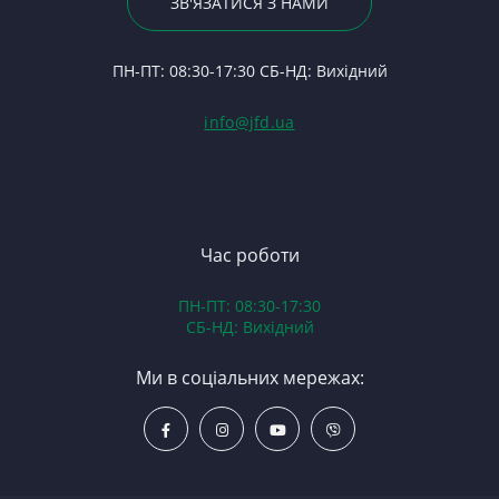
По
ЗВ'ЯЗАТИСЯ З НАМИ
С
8
24
Ф
З
П
ПН-ПТ: 08:30-17:30 СБ-НД: Вихідний
С
Ре
(Т
С
Гі
info@jfd.ua
75
З
П
З
ЯМ
З
К
З
В
Час роботи
Д
ПН-ПТ: 08:30-17:30
З
СБ-НД: Вихідний
З
К
Ми в соціальних мережах:
Р
С