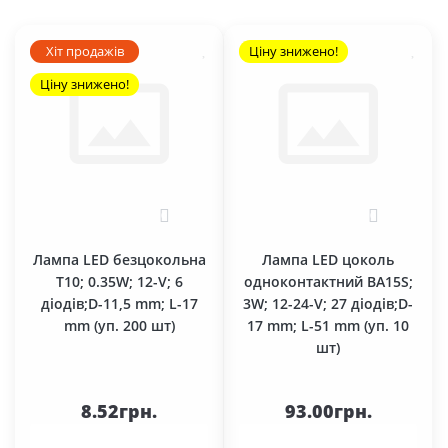
Хіт продажів
Ціну знижено!
Ціну знижено!
0
0
Лампа LED безцокольна
Лампа LED цоколь
T10; 0.35W; 12-V; 6
одноконтактний BA15S;
діодів;D-11,5 mm; L-17
3W; 12-24-V; 27 діодів;D-
mm (уп. 200 шт)
17 mm; L-51 mm (уп. 10
шт)
8.52грн.
93.00грн.