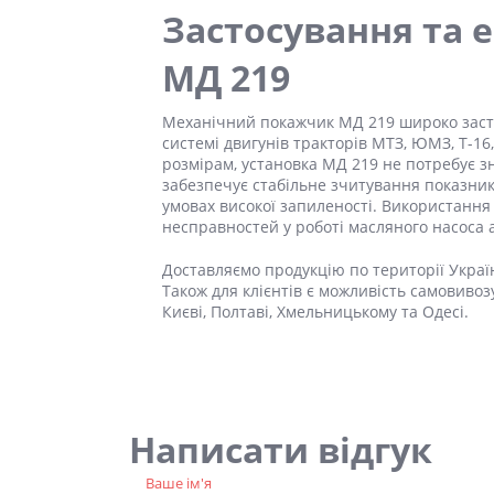
Застосування та 
МД 219
Механічний покажчик
МД 219
широко засто
системі двигунів тракторів МТЗ, ЮМЗ, Т-16
розмірам, установка
МД 219
не потребує зн
забезпечує стабільне зчитування показник
умовах високої запиленості. Використання
несправностей у роботі масляного насоса 
Доставляємо продукцію по території Укра
Також для клієнтів є можливість самовивозу
Києві, Полтаві, Хмельницькому та Одесі.
Написати відгук
Ваше ім'я