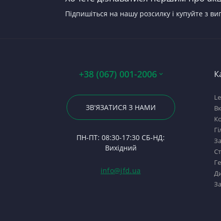
Підпишіться на нашу розсилку і купуйте з ви
+38 (067) 001-2006
К
Le
ЗВ'ЯЗАТИСЯ З НАМИ
В
Ко
Гі
ПН-ПТ: 08:30-17:30 СБ-НД:
За
Вихідний
С
Г
info@jfd.ua
Ди
За