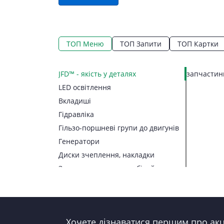
ТОП Меню
ТОП Запити
ТОП Картки
JFD™ - якість у деталях
запчастини
LED освітлення
Вкладиші
Гідравліка
Гільзо-поршневі групи до двигунів
Генератори
Диски зчеплення, накладки
Запчастини до автомобілей
Запчастини до тракторів
Паливна апаратура
Прокладки, набори прокладок
Хочете дізнаватися першим про акці
Стартери