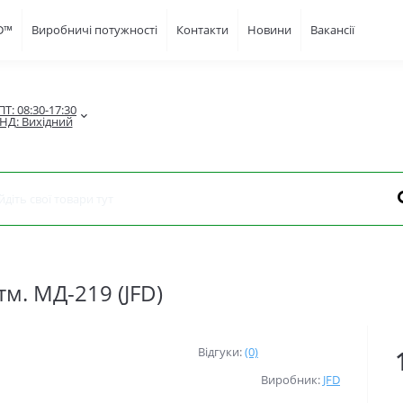
FD™
Виробничі потужності
Контакти
Новини
Вакансії
Т: 08:30-17:30

НД: Вихідний
тм. МД-219 (JFD)
Відгуки:
(0)
Виробник:
JFD