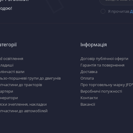
годою!
Я прочитав
Д
атегорії
Інформація
d освітлення
Договір публічної оферти
кладиші
Гарантія та повернення
лінчасті вали
Доставка
льзо-поршневі групи до двигунів
Оплата
пчастини до тракторів
Про торговельну марку JFD
тартери
Виробничі потужності
енератори
Контакти
ски зчеплення, накладки
Вакансії
пчастини до автомобілей