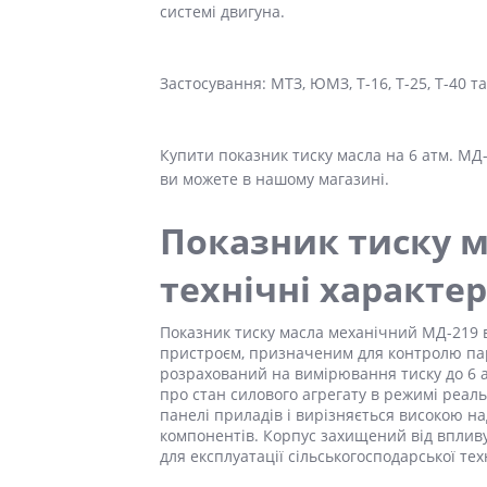
системі двигуна.
Застосування: МТЗ, ЮМЗ, Т-16, Т-25, Т-40 та
Купити показник тиску масла на 6 атм. МД-
ви можете в нашому магазині.
Показник тиску м
технічні характе
Показник тиску масла механічний
МД-219
в
пристроєм, призначеним для контролю пар
розрахований на вимірювання тиску до 6 а
про стан силового агрегату в режимі реал
панелі приладів і вирізняється високою на
компонентів. Корпус захищений від впливу
для експлуатації сільськогосподарської тех