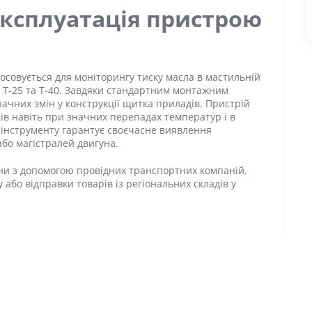
експлуатація пристрою
совується для моніторингу тиску масла в мастильній
, Т-25 та Т-40. Завдяки стандартним монтажним
ачних змін у конструкції щитка приладів. Пристрій
ів навіть при значних перепадах температур і в
 інструменту гарантує своєчасне виявлення
або магістралей двигуна.
їни з допомогою провідних транспортних компаній.
 або відправки товарів із регіональних складів у