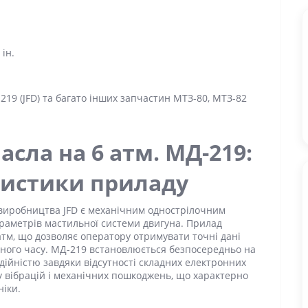
 ін.
219 (JFD) та багато інших запчастин МТЗ-80, МТЗ-82
асла на 6 атм.
МД-219
:
ристики приладу
иробництва JFD є механічним однострілочним
аметрів мастильної системи двигуна. Прилад
тм, що дозволяє оператору отримувати точні дані
ьного часу.
МД-219
встановлюється безпосередньо на
дійністю завдяки відсутності складних електронних
 вібрацій і механічних пошкоджень, що характерно
ніки.