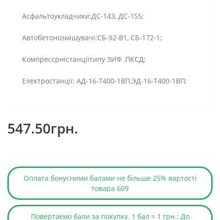
Асфальтоукладчики:ДС-143, ДС-155;
Автобетонозмішувачі:СБ-92-В1, СБ-172-1;
Компрессрністанціїтипу ЗИФ ,ПКСД;
Електростанції: АД-16-Т400-1ВП,ЭД-16-Т400-1ВП;
547.50грн.
Оплата бонусними балами не більше 25% вартості
товара 609
Повертаємо бали за покупку. 1 бал = 1 грн.: До