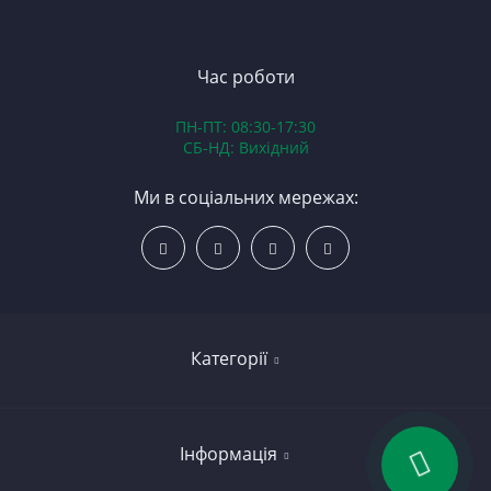
ЯМ
З
К
З
В
Час роботи
Д
ПН-ПТ: 08:30-17:30
З
СБ-НД: Вихідний
З
К
Ми в соціальних мережах:
Р
С
Категорії
Led освітлення
Інформація
Вкладиші