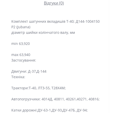
Відгуки (0)
Комплект шатунних вкладишів Т-40; Д144-1004150
Р2 (Jubana)
діаметр шийки колінчатого валу, мм
min 63,920
max 63,940
Застосування:
Двигуни: Д-37,Д-144
Техніка:
Трактори:Т-40, ЛТЗ-55, Т28Х4М;
Автопогрузчики: 4014Д, 40811, 40261,40271, 40816;
Катки дорожні:ДУ-63-1,ДУ-93,ДУ-47Б, ДУ-94;