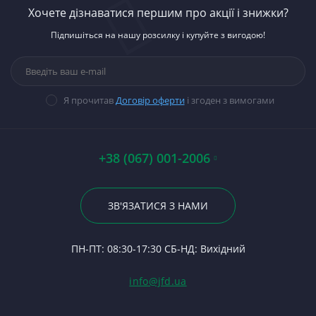
К
Ст
1
автомобілей
Ше
Хочете дізнаватися першим про акції і знижки?
Д-
К
Ст
К
Ше
Запчастини до
П
Підпишіться на нашу розсилку і купуйте з вигодою!
тракторів
М
Ст
Ку
Ше
Д-
Паливна апаратура
Ди
Н
Ст
5
П
Га
Прокладки, набори
М
Ст
Б
Гі
прокладок
В
Ст
П
14
Я прочитав
Договір оферти
і згоден з вимогами
Стартери
Вк
П
Ст
П
П
Ше
П
Ст
М
По
А0
Р
5
+38 (067) 001-2006
05
Гі
Р
Як
Фі
23
Р
З
По
ЗВ'ЯЗАТИСЯ З НАМИ
С
Тя
Ше
24
Ф
Ш
П
ПН-ПТ: 08:30-17:30 СБ-НД: Вихідний
С
За
(Т
С
Гі
info@jfd.ua
75
З
П
З