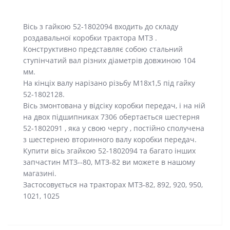
Вісь з гайкою 52-1802094 входить до складу
роздавальної коробки трактора МТЗ .
Конструктивно представляє собою стальний
ступінчатий вал різних діаметрів довжиною 104
мм.
На кінціх валу нарізано різьбу М18х1,5 під гайку
52-1802128.
Вісь змонтована у відсіку коробки передач, і на ній
на двох підшипниках 7306 обертається шестерня
52-1802091 , яка у свою чергу , постійно сполучена
з шестернею вторинного валу коробки передач.
Купити вісь згайкою 52-1802094 та багато інших
запчастин МТЗ--80, МТЗ-82 ви можете в нашому
магазині.
Застосовується на тракторах МТЗ-82, 892, 920, 950,
1021, 1025