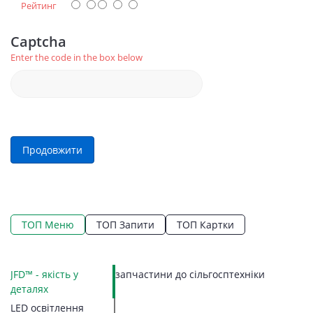
Рейтинг
Captcha
Enter the code in the box below
Продовжити
ТОП Меню
ТОП Запити
ТОП Картки
JFD™ - якість у
запчастини до сільгосптехніки
LE
Ко
Ко
П
Г
К
З
З
П
П
С
Ку
деталях
П
М
З
П
В
П
Н
Н
LED освітлення
Вк
З
П
Л
Б
К