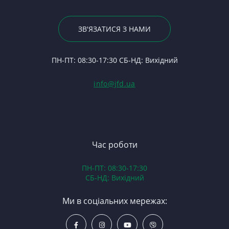
Гі
Р
К
По
23
Р
К
По
ЗВ'ЯЗАТИСЯ З НАМИ
С
П
Ше
24
Ф
За
П
ПН-ПТ: 08:30-17:30 СБ-НД: Вихідний
С
На
(Т
С
Гі
info@jfd.ua
75
З
П
З
ЯМ
З
К
З
В
Час роботи
Д
ПН-ПТ: 08:30-17:30
З
СБ-НД: Вихідний
З
К
Ми в соціальних мережах:
Р
С