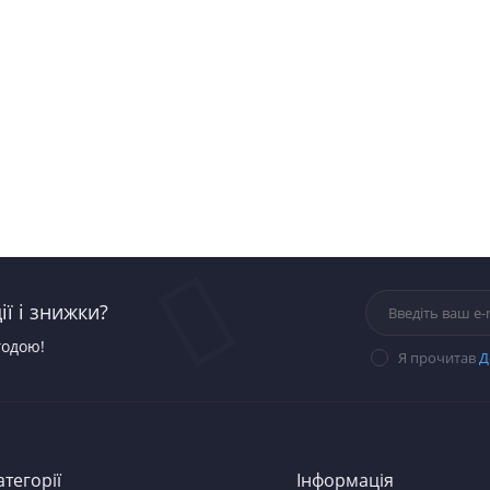
ї і знижки?
годою!
Я прочитав
Д
атегорії
Інформація