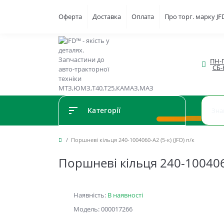
Оферта
Доставка
Оплата
Про торг. марку J
ПН-П
СБ-
Категорії
Поршневі кільця 240-1004060-А2 (5-к) (JFD) п/к
Поршневі кільця 240-1004060-
Наявність:
В наявності
Модель: 000017266