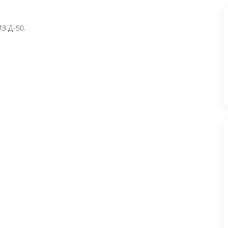
З Д-50.