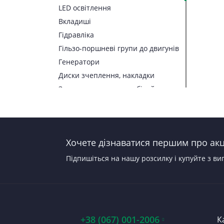
LED освітлення
Вкладиші
Гідравліка
Гільзо-поршневі групи до двигунів
Генератори
Диски зчеплення, накладки
Запчастини до автомобілей
Запчастини до тракторів
Паливна апаратура
Прокладки, набори прокладок
Хочете дізнаватися першим про акці
Стартери
Підпишіться на нашу розсилку і купуйте з ви
+38 (067) 001-2006
К