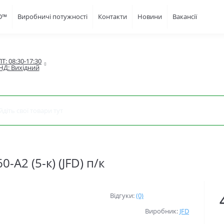
FD™
Виробничі потужності
Контакти
Новини
Вакансії
Т: 08:30-17:30

НД: Вихідний
А2 (5-к) (JFD) п/к
Відгуки:
(0)
Виробник:
JFD