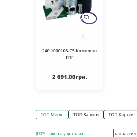
5
240.1000108-С5 Комплект
ГПГ
До
кошика
2 691.00грн.
ТОП Меню
ТОП Запити
ТОП Картки
JFD™ - якість у деталях
запчастини