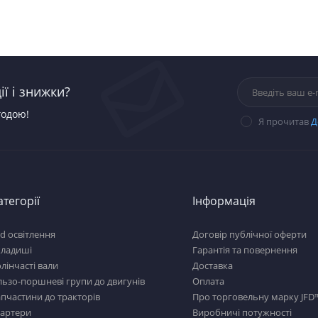
ї і знижки?
годою!
Я прочитав
Д
атегорії
Інформація
d освітлення
Договір публічної оферти
кладиші
Гарантія та повернення
лінчасті вали
Доставка
льзо-поршневі групи до двигунів
Оплата
пчастини до тракторів
Про торговельну марку JFD
тартери
Виробничі потужності