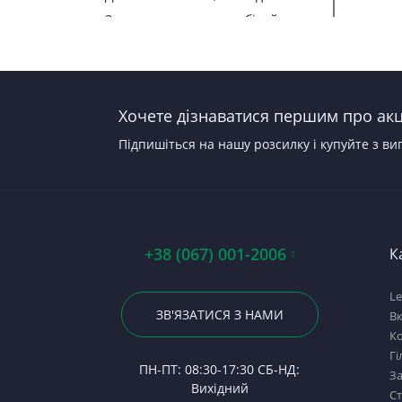
Запчастини до автомобілей
Запчастини до тракторів
Паливна апаратура
Прокладки, набори прокладок
Хочете дізнаватися першим про акці
Стартери
Підпишіться на нашу розсилку і купуйте з ви
+38 (067) 001-2006
К
Le
ЗВ'ЯЗАТИСЯ З НАМИ
В
Ко
Гі
ПН-ПТ: 08:30-17:30 СБ-НД:
За
Вихідний
С