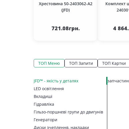
Хрестовина 50-2403062-А2
Комплект ш
(JFD)
240301
До кошика
До 
721.08грн.
4 864
ТОП Меню
ТОП Запити
ТОП Картки
JFD™ - якість у деталях
запчастини
LED освітлення
Вкладиші
Гідравліка
Гільзо-поршневі групи до двигунів
Генератори
Диски зчеплення, накладки