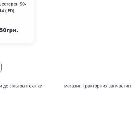
естерен 50-
4 (JFD)
кошика
.50грн.
 до сільгосптехніки
магазин тракторних запчастин