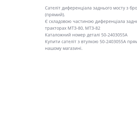
Сателіт диференціала заднього мосту з бр
(прямий).
Є складовою частиною диференціала заднь
тракторах МТЗ-80, МТЗ-82
Каталожний номер деталі 50-2403055А
Купити сателіт з втулкою 50-2403055А пря
нашому магазині.