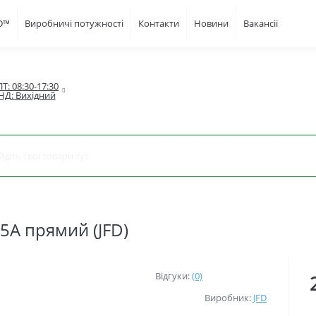
FD™
Виробничі потужності
Контакти
Новини
Вакансії
Т: 08:30-17:30

НД: Вихідний
5А прямий (JFD)
Відгуки:
(0)
Виробник:
JFD