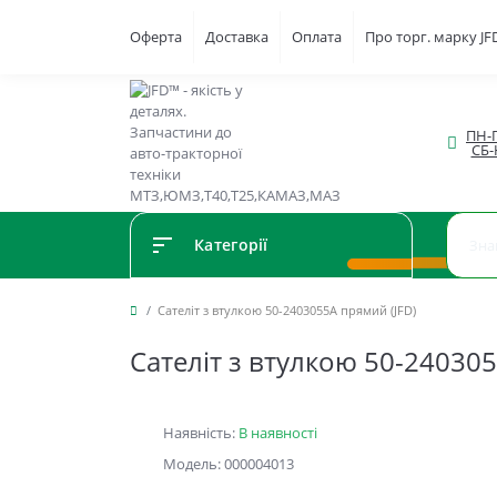
Оферта
Доставка
Оплата
Про торг. марку J
ПН-П
СБ-
Категорії
Сателіт з втулкою 50-2403055А прямий (JFD)
Сателіт з втулкою 50-240305
Наявність:
В наявності
Модель: 000004013