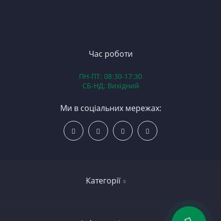
П
З
ЯМ
З
К
З
В
Час роботи
Д
ПН-ПТ: 08:30-17:30
З
СБ-НД: Вихідний
З
К
Ми в соціальних мережах:
Р
С
Категорії
Led освітлення