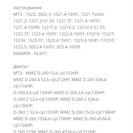
Застосування:
МТЗ - 1523; 2022.3; 1021.4-10/91; 1221 Turbo;
1221.2; 1221.2-51.55; 1221.3T; 1221.4-10/91;
1221.4-10/99; 1221T.2; 1221V.2; 1221V.2-51.55;
1222.3T; 1222.4-10/91; 1222.4-10/91-17/210; 1522T;
1523V; 1523.3T; 1523.4-10/91; 1523.4-10/91-17/210;
1523.5; 2022.4-10/91; 923.4-10/99;
KRAMER - KL35T;
Двигун:
МТЗ - MMZ D-260.15,6-cyl,153HP;
MMZ D-260.4 S2,6-cyl,212HP; MMZ D-245 S3A,4-
cyl,110HP;
D-260,2,6-cyl,130HP; MMZ D-260.2,6-cyl,130HP;
D-260.2 S2,6-cyl,130HP; MMZ D-260.2 S3A,6-
cyl,136HP;
D-260.1 S2,6-cyl,155HP; MMZ D-260.152,6-cyl,158HP;
MMZ D-260.1S3A,6-cyl,158HP; MMZ D-260.4S3A,6-
cyl,158HP;
D 260.1S3B; MMZ D-260.4S3A,6-cyl,212HP;