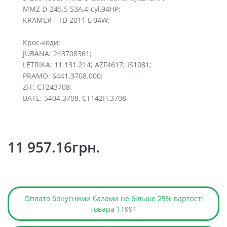
MMZ D-245.5 S3A,4-cyl,94HP;
KRAMER - TD 2011 L 04W;
Крос-коди:
JUBANA: 243708361;
LETRIKA: 11.131.214; AZF4617; IS1081;
PRAMO: 6441.3708.000;
ZIT: CT243708;
BATE: 5404.3708, CT142H.3708
11 957.16грн.
Оплата бонусними балами не більше 25% вартості
товара 11991