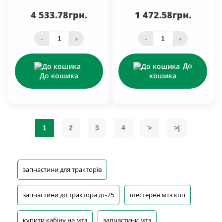
4 533.78грн.
1 472.58грн.
-
+
-
+
До
До кошика
кошика
1
2
3
4
>
>|
запчастини для тракторів
запчастини до трактора дт-75
шестерня мтз кпп
купити кабіну на мтз
запчастини мтз