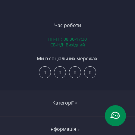
ЯМ
З
К
З
В
Час роботи
Д
ПН-ПТ: 08:30-17:30
З
СБ-НД: Вихідний
З
К
Ми в соціальних мережах:
Р
С
Категорії
Led освітлення
Інформація