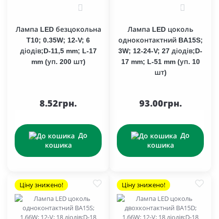
0
0
Лампа LED безцокольна
Лампа LED цоколь
T10; 0.35W; 12-V; 6
одноконтактний BA15S;
діодів;D-11,5 mm; L-17
3W; 12-24-V; 27 діодів;D-
mm (уп. 200 шт)
17 mm; L-51 mm (уп. 10
шт)
8.52грн.
93.00грн.
До
До
кошика
кошика
Ціну знижено!
Ціну знижено!