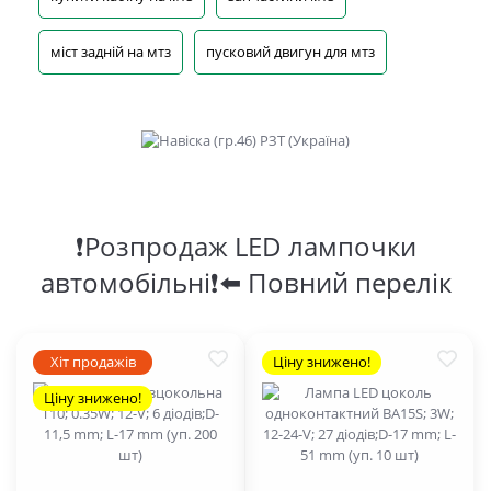
міст задній на мтз
пусковий двигун для мтз
❗Розпродаж LED лампочки
автомобільні❗⬅️ Повний перелік
Хіт продажів
Ціну знижено!
Ціну знижено!