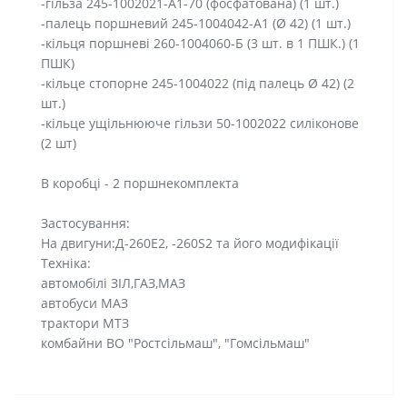
-гільза 245-1002021-А1-70 (фосфатована) (1 шт.)
-палець поршневий 245-1004042-А1 (Ø 42) (1 шт.)
-кільця поршневі 260-1004060-Б (3 шт. в 1 ПШК.) (1
ПШК)
-кільце стопорне 245-1004022 (під палець Ø 42) (2
шт.)
-кільце ущільнююче гільзи 50-1002022 силіконове
(2 шт)
В коробці - 2 поршнекомплекта
Застосування:
На двигуни:Д-260E2, -260S2 та його модифікації
Техніка:
автомобілі ЗІЛ,ГАЗ,МАЗ
автобуси МАЗ
трактори МТЗ
комбайни ВО "Ростсільмаш", "Гомсільмаш"