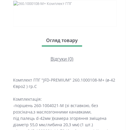
Огляд товару
Відгуки (0)
Комплект ГПГ "JFD-PREMIUM" 260.1000108-М+ (ø-42
Євро2 ) гр.С
Комплектація:
-поршень 260-1004021-М (зі вставкою, без
розсікача,з маслозгонними канавками,
під палець d-42мм )(камера згоряння зміщена
діаметр 55,0 мм,глибина 20,3 мм) (1 шт.)