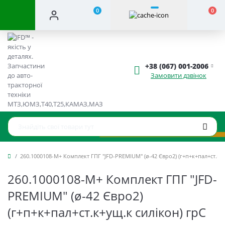
0
0
+38 (067) 001-2006
Замовити дзвінок
260.1000108-М+ Комплект ГПГ "JFD-PREMIUM" (ø-42 Євро2) (г+п+к+пал+ст.к+у
260.1000108-М+ Комплект ГПГ "JFD-
PREMIUM" (ø-42 Євро2)
(г+п+к+пал+ст.к+ущ.к силікон) грС