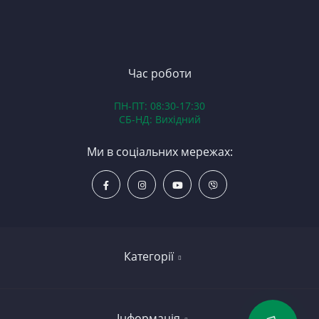
П
З
ЯМ
З
К
З
В
Час роботи
Д
ПН-ПТ: 08:30-17:30
З
СБ-НД: Вихідний
З
К
Ми в соціальних мережах:
Р
С
Категорії
Led освітлення
Інформація