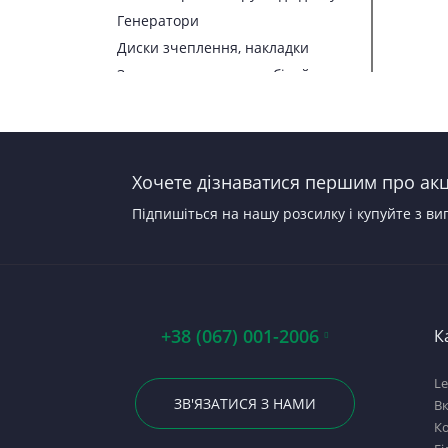
Генератори
Диски зчеплення, накладки
Запчастини до автомобілей
Запчастини до тракторів
Паливна апаратура
Прокладки, набори прокладок
Хочете дізнаватися першим про акці
Стартери
Підпишіться на нашу розсилку і купуйте з ви
+38 (067) 001-2006
К
Le
ЗВ'ЯЗАТИСЯ З НАМИ
В
Ко