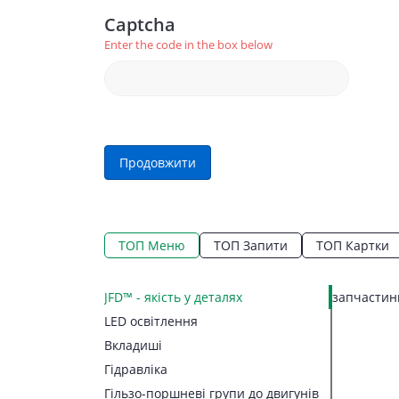
Captcha
Enter the code in the box below
Продовжити
ТОП Меню
ТОП Запити
ТОП Картки
JFD™ - якість у деталях
запчастини
LED освітлення
Вкладиші
Гідравліка
Гільзо-поршневі групи до двигунів