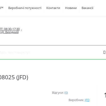
FD™
Виробничі потужності
Контакти
Новини
Вакансії
Т: 08:30-17:30

НД: Вихідний
8025 (JFD)
Відгуки:
(0)
Виробник:
JFD