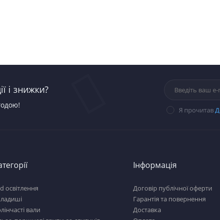
ї і знижки?
годою!
Я прочитав
Д
атегорії
Інформація
d освітлення
Договір публічної оферти
кладиші
Гарантія та повернення
лінчасті вали
Доставка