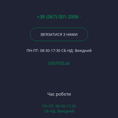
П
Ст
7
П
12
П
Ст
Тя
По
На
А0
Р
С
+38 (067) 001-2006
Кр
Гі
Р
З
Ви
23
Р
Сі
Му
По
ЗВ'ЯЗАТИСЯ З НАМИ
С
П
Ла
24
Ф
К
П
ПН-ПТ: 08:30-17:30 СБ-НД: Вихідний
С
Вк
(Т
С
Гі
info@jfd.ua
75
З
П
З
ЯМ
З
К
З
В
Час роботи
Д
ПН-ПТ: 08:30-17:30
З
СБ-НД: Вихідний
З