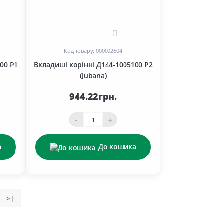
0
Код товару: 000002604
00 Р1
Вкладиші корінні Д144-1005100 Р2
(Jubana)
944.22грн.
-
+
а
До кошика
>|