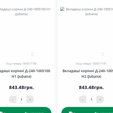
0
0
Код товару: 000017186
Код товару: 000017187
адиші корінні Д-240-1005100
Вкладиші корінні Д-240-100
Н1 (Jubana)
Н2 (Jubana)
843.48грн.
843.48грн.
-
+
-
+