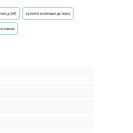
нні д 245
купити колінвал до юмз
ні камаз