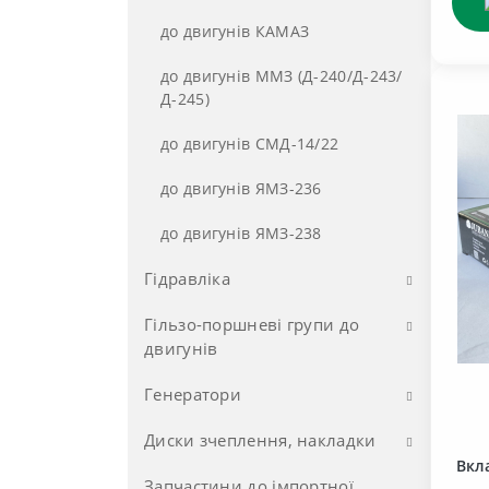
Розпродаж LED лампочки
автомобільні
до двигунів КАМАЗ
до двигунів ММЗ (Д-240/Д-243/
Д-245)
до двигунів СМД-14/22
до двигунів ЯМЗ-236
до двигунів ЯМЗ-238
Гідравліка
Гільзо-поршневі групи до
Муфти, перехідники
двигунів
Насоси НШ
Генератори
Д-144, Д-21
ВЗТА
Расподільники, Гідроциліндри
Гільзи, поршні, пальці, кільця
Д-160 (ЧТЗ)
Диски зчеплення, накладки
Запчастини до генераторів
Гідросила
ВЗТА
Д-144, Д-21
Jubana
Вкл
Гільзи, поршні, пальці, кільця ...
ЗМЗ, ЗІЛ
Запчастини до імпортної
Корзини зчеплення