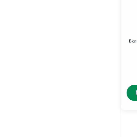
Система живлення (гр. 11)
Система змазки (гр. 14)
Система охолодження (гр.13)
Вкл
Фільтра