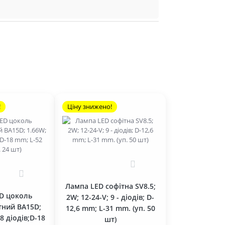
!
Ціну знижено!
0
0
Лампа LED софітна SV8.5;
D цоколь
2W; 12-24-V; 9 - діодів; D-
тний BA15D;
12,6 mm; L-31 mm. (уп. 50
18 діодів;D-18
шт)