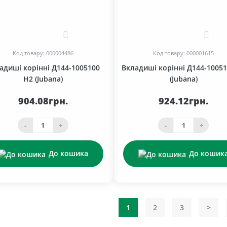
0
0
Код товару: 000004486
Код товару: 000001615
адиші корінні Д144-1005100
Вкладиші корінні Д144-10051
Н2 (Jubana)
(Jubana)
904.08грн.
924.12грн.
-
+
-
+
До кошика
До кошик
1
2
3
>