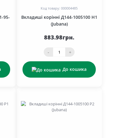
Код товару: 000004485
1-95-
Вкладиші корінні Д144-1005100 Н1
(Jubana)
883.98грн.
-
+
а
До кошика