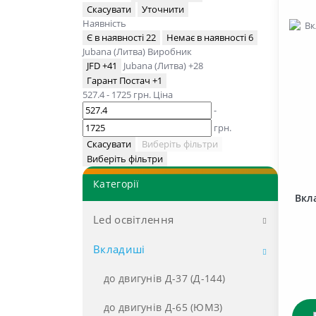
Скасувати
Уточнити
Наявність
Є в наявності
22
Немає в наявності
6
Jubana (Литва)
Виробник
JFD
+41
Jubana (Литва)
+28
Гарант Постач
+1
527.4
-
1725
грн.
Ціна
-
грн.
Скасувати
Виберіть фільтри
Виберіть фільтри
Категорії
Вкл
Led освітлення
Вкладиші
LED Лампочки, Ліхтарі
габаритів
до двигунів Д-37 (Д-144)
LED Фари
до двигунів Д-65 (ЮМЗ)