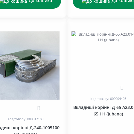
До кошика
До кошик
0
Код товару: 000004493
Вкладиші корінні Д-65 A23.0
0
65 H1 (Jubana)
Код товару: 000017189
адиші корінні Д-240-1005100