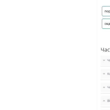
пор
смд
Час
+
Ч
+
К
+
Ч
+
В