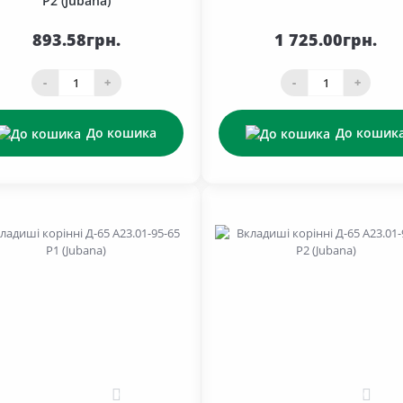
Р2 (Jubana)
893.58грн.
1 725.00грн.
-
+
-
+
До кошика
До кошик
0
0