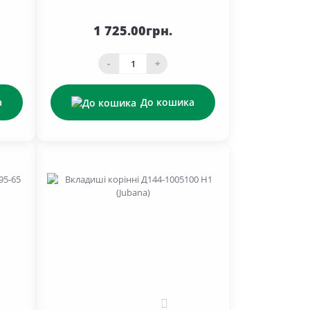
1 725.00грн.
-
+
а
До кошика
0