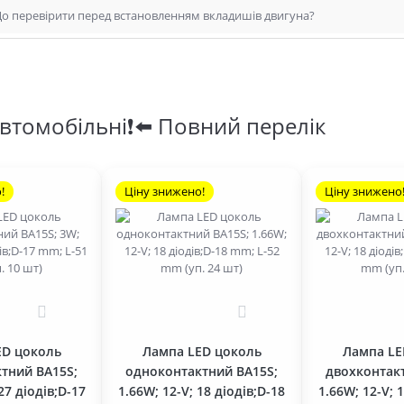
о перевірити перед встановленням вкладишів двигуна?
втомобільні❗⬅️ Повний перелік
!
Ціну знижено!
Ціну знижено
0
0
ED цоколь
Лампа LED цоколь
Лампа LE
тний BA15S;
одноконтактний BA15S;
двохконтак
27 діодів;D-17
1.66W; 12-V; 18 діодів;D-18
1.66W; 12-V; 