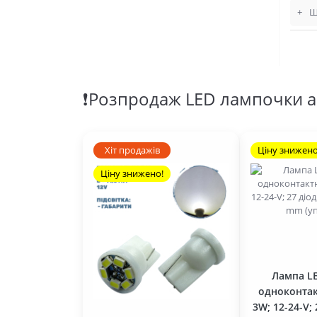
+
Щ
❗Розпродаж LED лампочки а
Хіт продажів
Ціну знижено
Ціну знижено!
Лампа L
одноконтак
3W; 12-24-V; 