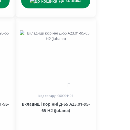
а
До кошика
0
Код товару: 000004494
1-95-
Вкладиші корінні Д-65 A23.01-95-
65 H2 (Jubana)