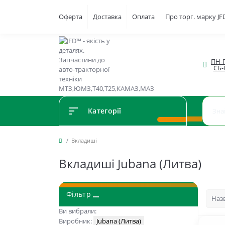
Оферта
Доставка
Оплата
Про торг. марку J
ПН-П
СБ-
Категорії
Вкладиші
Вкладиші Jubana (Литва)
Фільтр
Ви вибрали:
Виробник:
Jubana (Литва)