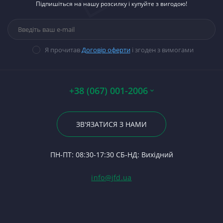
П
Підпишіться на нашу розсилку і купуйте з вигодою!
тракторів
М
Ст
П
Д-
Паливна апаратура
Вк
Н
Ст
Вк
П
Ли
Прокладки, набори
М
Ст
Ка
Гі
прокладок
Ба
В
Ст
К
14
Я прочитав
Договір оферти
і згоден з вимогами
Стартери
Ва
П
Ст
На
П
Вк
П
Ст
К
По
Кр
А0
Р
К
+38 (067) 001-2006
Гі
Р
Ко
По
23
Р
8
Си
По
ЗВ'ЯЗАТИСЯ З НАМИ
С
85
По
24
Ф
1
П
ПН-ПТ: 08:30-17:30 СБ-НД: Вихідний
С
Гі
(Т
С
Гі
info@jfd.ua
75
З
П
З
ЯМ
З
К
З