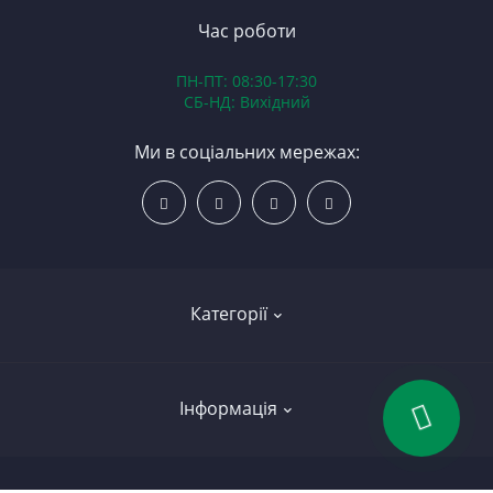
В
Час роботи
Д
ПН-ПТ: 08:30-17:30
З
СБ-НД: Вихідний
З
К
Ми в соціальних мережах:
Р
С
Категорії
Led освітлення
Інформація
Вкладиші
Колінчасті вали
Договір публічної оферти