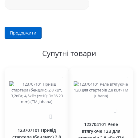
Продовжити
Супутні товари
0
0
123704101 Реле
123707101 Привід
втягуюче 12В для
стартера (бендикс) 2,8
стартерів 2,8 кВт (TM