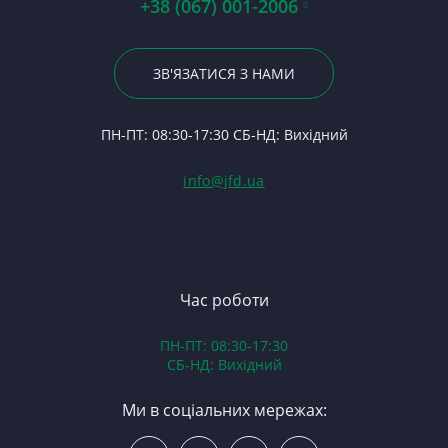
+38 (067) 001-2006
Ше
Гі
Р
С
Ли
23
Р
4
Му
По
ЗВ'ЯЗАТИСЯ З НАМИ
С
Л
На
24
Ф
8
П
ПН-ПТ: 08:30-17:30 СБ-НД: Вихідний
С
К
(Т
С
Гі
info@jfd.ua
75
З
П
З
ЯМ
З
К
З
В
Час роботи
Д
ПН-ПТ: 08:30-17:30
З
СБ-НД: Вихідний
З
К
Ми в соціальних мережах:
Р