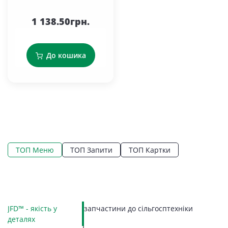
1 138.50грн.
До кошика
ТОП Меню
ТОП Запити
ТОП Картки
JFD™ - якість у
запчастини до сільгосптехніки
LE
Ко
Ко
П
Г
К
З
З
П
П
С
В
деталях
П
М
З
Ко
В