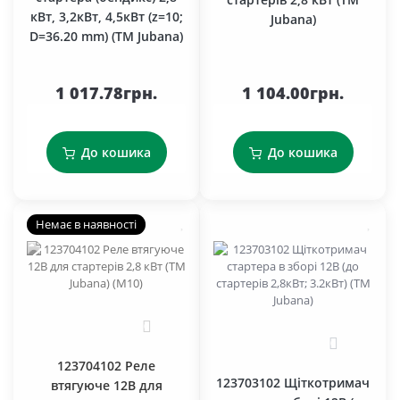
кВт, 3,2кВт, 4,5кВт (z=10;
Jubana)
D=36.20 mm) (ТМ Jubana)
1 017.78грн.
1 104.00грн.
До кошика
До кошика
Немає в наявності
0
0
123704102 Реле
123703102 Щіткотримач
втягуюче 12В для