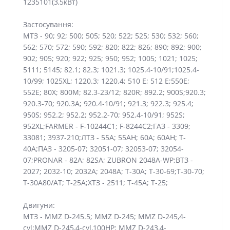
1235101(3,5кВт)
Застосування:
МТЗ - 90; 92; 500; 505; 520; 522; 525; 530; 532; 560;
562; 570; 572; 590; 592; 820; 822; 826; 890; 892; 900;
902; 905; 920; 922; 925; 950; 952; 1005; 1021; 1025;
5111; 5145; 82.1; 82.3; 1021.3; 1025.4-10/91;1025.4-
10/99; 1025XL; 1220.3; 1220.4; 510 E; 512 E;550E;
552E; 80X; 800M; 82.3-23/12; 820R; 892.2; 900S;920.3;
920.3-70; 920.3A; 920.4-10/91; 921.3; 922.3; 925.4;
950S; 952.2; 952.2; 952.2-70; 952.4-10/91; 952S;
952XL;FARMER - F-10244C1; F-8244C2;ГАЗ - 3309;
33081; 3937-210;ЛТЗ - 55A; 55AH; 60A; 60AH; T-
40A;ПАЗ - 3205-07; 32051-07; 32053-07; 32054-
07;PRONAR - 82A; 82SA; ZUBRON 2048A-WP;ВТЗ -
2027; 2032-10; 2032A; 2048A; T-30A; T-30-69;T-30-70;
T-30A80/AT; Т-25A;ХТЗ - 2511; T-45A; Т-25;
Двигуни:
МТЗ - MMZ D-245.5; MMZ D-245; MMZ D-245,4-
cyl;MMZ D-245,4-cyl,100HP; MMZ D-243,4-