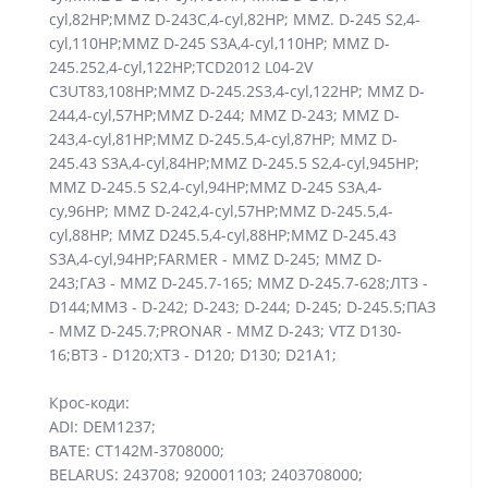
cyl,82HP;MMZ D-243C,4-cyl,82HP; MMZ. D-245 S2,4-
cyl,110HP;MMZ D-245 S3A,4-cyl,110HP; MMZ D-
245.252,4-cyl,122HP;TCD2012 L04-2V
C3UT83,108HP;MMZ D-245.2S3,4-cyl,122HP; MMZ D-
244,4-cyl,57HP;MMZ D-244; MMZ D-243; MMZ D-
243,4-cyl,81HP;MMZ D-245.5,4-cyl,87HP; MMZ D-
245.43 S3A,4-cyl,84HP;MMZ D-245.5 S2,4-cyl,945HP;
MMZ D-245.5 S2,4-cyl,94HP;MMZ D-245 S3A,4-
cy,96HP; MMZ D-242,4-cyl,57HP;MMZ D-245.5,4-
cyl,88HP; MMZ D245.5,4-cyl,88HP;MMZ D-245.43
S3A,4-cyl,94HP;FARMER - MMZ D-245; MMZ D-
243;ГАЗ - MMZ D-245.7-165; MMZ D-245.7-628;ЛТЗ -
D144;ММЗ - D-242; D-243; D-244; D-245; D-245.5;ПАЗ
- MMZ D-245.7;PRONAR - MMZ D-243; VTZ D130-
16;ВТЗ - D120;ХТЗ - D120; D130; D21A1;
Крос-коди:
ADI: DEM1237;
BATE: CT142M-3708000;
BELARUS: 243708; 920001103; 2403708000;