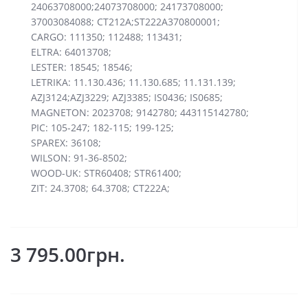
24063708000;24073708000; 24173708000;
37003084088; CT212A;ST222A370800001;
CARGO: 111350; 112488; 113431;
ELTRA: 64013708;
LESTER: 18545; 18546;
LETRIKA: 11.130.436; 11.130.685; 11.131.139;
AZJ3124;AZJ3229; AZJ3385; IS0436; IS0685;
MAGNETON: 2023708; 9142780; 443115142780;
PIC: 105-247; 182-115; 199-125;
SPAREX: 36108;
WILSON: 91-36-8502;
WOOD-UK: STR60408; STR61400;
ZIT: 24.3708; 64.3708; CT222A;
3 795.00грн.