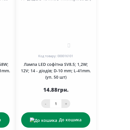
0
Код товару: 000016101
58W;
Лампа LED софітна SV8.5; 1,2W;
31mm.
12V; 14 - діодів; D-10 mm; L-41mm.
(уп. 50 шт)
14.88грн.
-
+
а
До кошика