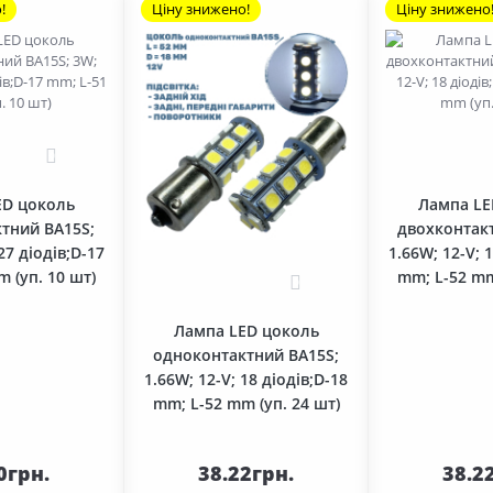
!
Ціну знижено!
Ціну знижено
0
ED цоколь
Лампа LE
тний BA15S;
двохконтак
27 діодів;D-17
1.66W; 12-V; 
 (уп. 10 шт)
mm; L-52 mm
0
Лампа LED цоколь
одноконтактний BA15S;
1.66W; 12-V; 18 діодів;D-18
mm; L-52 mm (уп. 24 шт)
До
До
шика
кошика
кош
0грн.
38.22грн.
38.2