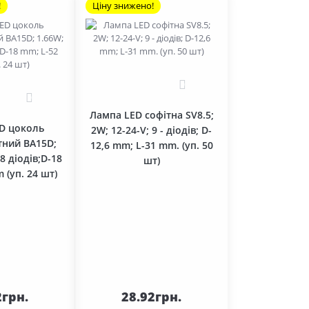
!
Ціну знижено!
0
0
Лампа LED софітна SV8.5;
D цоколь
2W; 12-24-V; 9 - діодів; D-
тний BA15D;
12,6 mm; L-31 mm. (уп. 50
18 діодів;D-18
шт)
 (уп. 24 шт)
До
До
ика
кошика
2грн.
28.92грн.