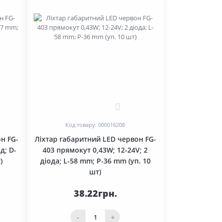
0
Код товару: 000016208
н FG-
Ліхтар габаритний LED червон FG-
д; D-
403 прямокут 0,43W; 12-24V; 2
)
діода; L-58 mm; P-36 mm (уп. 10
шт)
38.22грн.
-
+