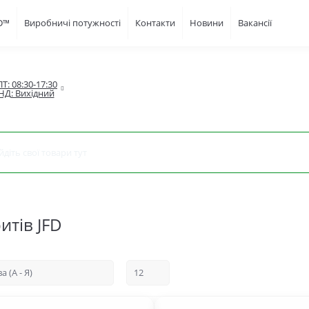
FD™
Виробничі потужності
Контакти
Новини
Вакансії
Т: 08:30-17:30

НД: Вихідний
итів JFD