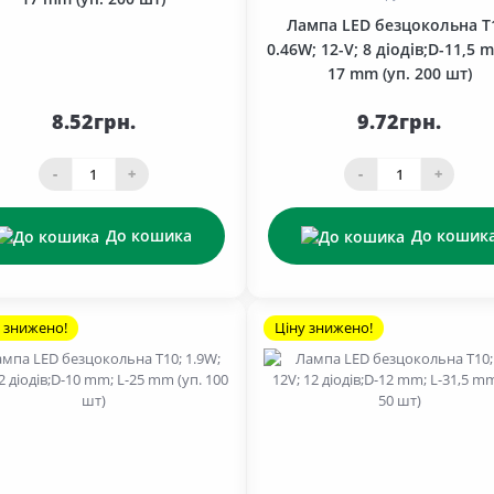
Лампа LED безцокольна T
0.46W; 12-V; 8 діодів;D-11,5 m
17 mm (уп. 200 шт)
8.52грн.
9.72грн.
-
+
-
+
До кошика
До кошик
 знижено!
Ціну знижено!