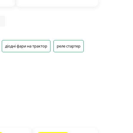
|
діодні фари на трактор
реле стартер