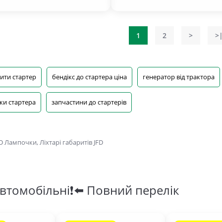
1
2
>
>
ити стартер
бендікс до стартера ціна
генератор від трактора
ки стартера
запчастини до стартерів
втомобільні❗⬅️ Повний перелік