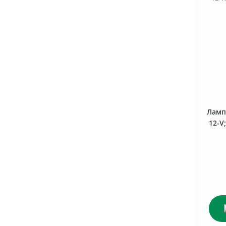
Система охолодження (гр.13)
Фільтра
Ламп
12-V