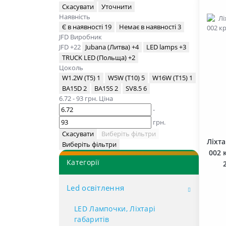
Скасувати
Уточнити
Наявність
Є в наявності
19
Немає в наявності
3
JFD
Виробник
JFD
+22
Jubana (Литва)
+4
LED lamps
+3
TRUCK LED (Польща)
+2
Цоколь
W1.2W (T5)
1
W5W (T10)
5
W16W (T15)
1
BA15D
2
BA15S
2
SV8.5
6
6.72
-
93
грн.
Ціна
-
грн.
Скасувати
Виберіть фільтри
Ліхт
Виберіть фільтри
002 
Категорії
Led освітлення
LED Лампочки, Ліхтарі
габаритів