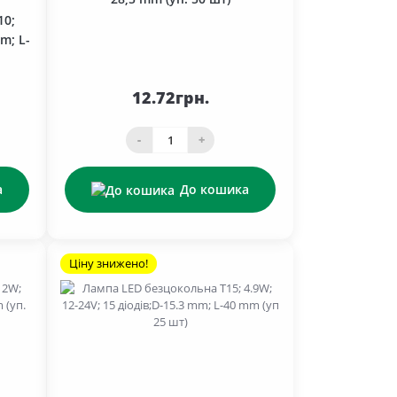
10;
m; L-
12.72грн.
-
+
а
До кошика
Ціну знижено!