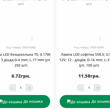
1
0
Код товару: 000016083
Код товару: 000016099
а LED безцокольна T5; 0.17W;
Лампа LED софітна SV8.5; 0.
; 3 діода;D-6 mm; L-17 mm (уп
12V; 12 - діодів; D-16 mm; L-
250 шт)
(уп. 100 шт)
6.72грн.
11.58грн.
-
+
-
+
До кошика
До кошик