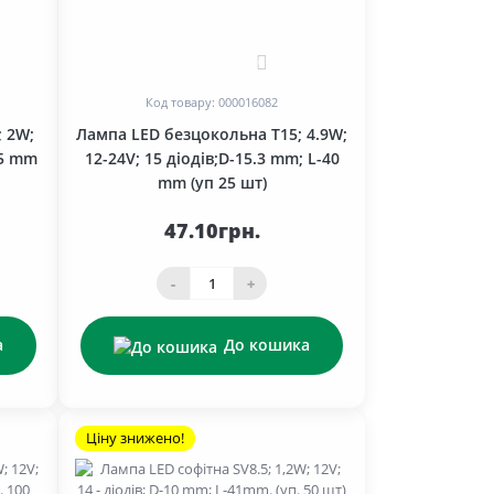
0
Код товару: 000016082
; 2W;
Лампа LED безцокольна T15; 4.9W;
,5 mm
12-24V; 15 діодів;D-15.3 mm; L-40
mm (уп 25 шт)
47.10грн.
-
+
а
До кошика
Ціну знижено!