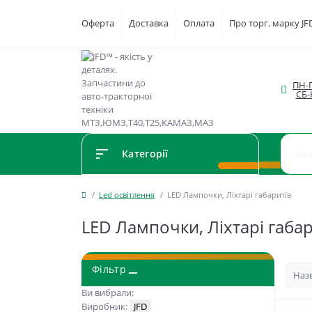
Оферта
Доставка
Оплата
Про торг. марку J
ПН-П
СБ-
Категорії
Led освітлення
LED Лампочки, Ліхтарі габаритів
LED Лампочки, Ліхтарі габар
Фільтр
Ви вибрали:
Виробник:
JFD