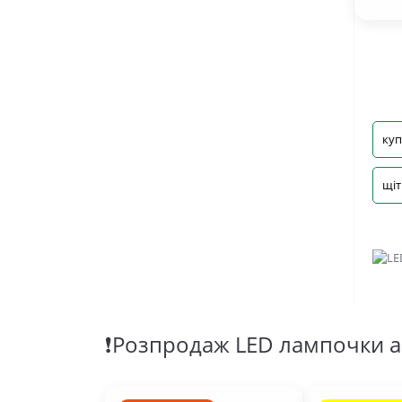
куп
щіт
❗Розпродаж LED лампочки а