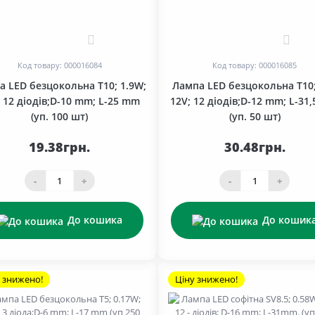
0
0
Код товару: 000016084
Код товару: 000016085
а LED безцокольна T10; 1.9W;
Лампа LED безцокольна T10
; 12 діодів;D-10 mm; L-25 mm
12V; 12 діодів;D-12 mm; L-31
(уп. 100 шт)
(уп. 50 шт)
19.38грн.
30.48грн.
-
+
-
+
До кошика
До кошик
 знижено!
Ціну знижено!