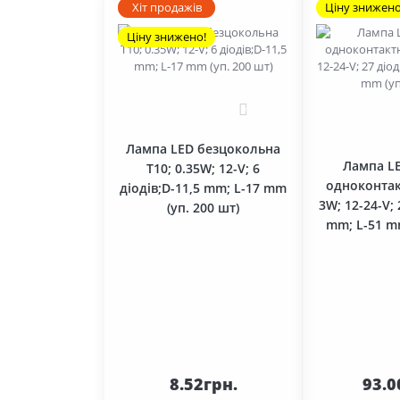
Хіт продажів
Ціну знижено
Ціну знижено!
0
Лампа LED безцокольна
Лампа L
T10; 0.35W; 12-V; 6
одноконтак
діодів;D-11,5 mm; L-17 mm
3W; 12-24-V; 
(уп. 200 шт)
mm; L-51 mm
До
кошика
ко
8.52грн.
93.0