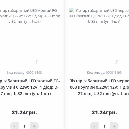
0
0
Код товару: 000016198
Код товару: 000016199
ар габаритний LED жовтий FG-
Ліхтар габаритний LED черво
круглий 0,22W; 12V; 1 діод; D-
003 круглий 0,22W; 12V; 1 діо
27 mm; L-32 mm (уп. 1 шт)
27 mm; L-32 mm (уп. 1 шт
21.24грн.
21.24грн.
-
+
-
+