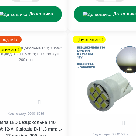
До кошика
До кошик
 продажів
Ціну знижено!
 знижено!
0
Код товару: 000016086
мпа LED безцокольна T10;
0
; 12-V; 6 діодів;D-11,5 mm; L-
Код товару: 000016087
17 mm (уп. 200 шт)