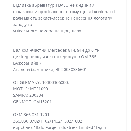
Відливка абревіатури BALU не є єдиним
показником оригінальності,тому що всі колінчасті
вали мають захист-лазерне нанесення логотипу
заводу та
унікального номера на щоці валу.
Вал колінчастий Mercedes 814, 914 до 6-ти
циліндрових дизельних двигунів ОМ 366
LA(кований!!!)
Аналоги (замінники) BF 20050336601
OE GERMANY: 10300366000,
MOTUS: MTS1090
SAMPA: 200334
GENMOT: GM15201
ОЕМ 366.031.1201
366.030.0702/1102/1402/1502/1602
виробник "Balu Forge Industries Limited" Індія