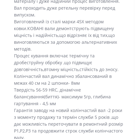
матеріалу і дуже надійний процес виготовлення.
Вал проходить дуже ретельну перевірку перед
випуском.
Виготовлений із сталі марки 45Х методом
ковки.КОВАНІ вали демонтструють підвищену
міцність і надійність,що відрізняє їх від тих,що
виноговляються за допомогою альтернативних
методів.
Процес кування включає термічну та
дробеструйну обробку ,що підвищує
довговічність,втомну міцність,стійкість до зносу.
Колінчастий вал динамічно збалансований в
межах 40 см на 2 шпонки- 8мм
Твердість 56-59 HRC, дінамічне
балансування(биття)- максимум 5гр, глибина
гартування - 4,5 мм
Гарантія заводу на новий колінчастий вал -2 роки
з моменту продажу та термін служби 5 років ,що
дає можливість переточувати в ремонтний розмір
Р1,Р2,Р3 та продовжити строк служби колінчастого
валу.