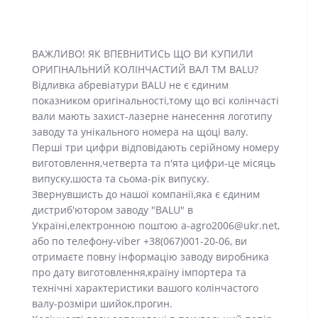
ВАЖЛИВО! ЯК ВПЕВНИТИСЬ ЩО ВИ КУПИЛИ
ОРИГІНАЛЬНИЙ КОЛІНЧАСТИЙ ВАЛ ТМ BALU?
Відливка абревіатури BALU не є єдиним
показником оригінальності,тому що всі колінчасті
вали мають захист-лазерне нанесення логотипу
заводу та унікального номера на щоці валу.
Перші три цифри відповідають серійному номеру
виготовлення,четверта та п'ята цифри-це місяць
випуску,шоста та сьома-рік випуску.
Звернувшисть до нашої компанії,яка є єдиним
дистриб'ютором заводу "BALU" в
Україні,електронною поштою a-agro2006@ukr.net,
або по телефону-viber +38(067)001-20-06, ви
отримаєте повну інформацію заводу виробника
про дату виготовлення,країну імпортера та
технічні характеристики вашого колінчастого
валу-розміри шийок,прогин.