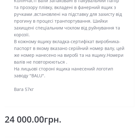
Колінчасті вали запаковані в пакувальний папір
та прозору плівку, вкладені в фанерний ящик з
ручками ,встановлені на підставку для захисту від
прогину в процесі транпортування. Шийки
захищені спеціальним чохлом від руйнування та
корозії.
В кожному ящику вкладка-сертифікат виробника-
паспорт в якому вказано серійний номер валу, цей
же номер нанесено на виробі та на ящику.Номери
валів не повторюються .
На лицьові стороні ящика нанесений логотип
заводу "BALU".
Вага 57кг
24 000.00грн.