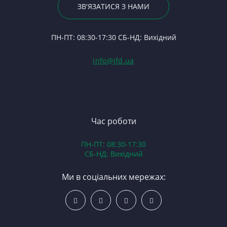
По
ЗВ'ЯЗАТИСЯ З НАМИ
С
П
Ві
24
Ф
В
П
ПН-ПТ: 08:30-17:30 СБ-НД: Вихідний
С
П
(Т
С
Гі
info@jfd.ua
75
З
П
З
ЯМ
З
К
З
В
Час роботи
Д
ПН-ПТ: 08:30-17:30
З
СБ-НД: Вихідний
З
К
Ми в соціальних мережах:
Р
С