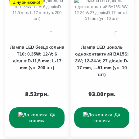
Ціну знижено!
0
0
Лампа LED безцокольна
Лампа LED цоколь
T10; 0.35W; 12-V; 6
одноконтактний BA15S;
діодів;D-11,5 mm; L-17
3W; 12-24-V; 27 діодів;D-
mm (уп. 200 шт)
17 mm; L-51 mm (уп. 10
шт)
8.52грн.
93.00грн.
До
До
кошика
кошика