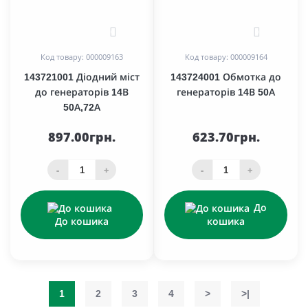
0
0
Код товару: 000009163
Код товару: 000009164
143721001 Діодний міст
143724001 Обмотка до
до генераторів 14В
генераторів 14В 50А
50А,72А
897.00грн.
623.70грн.
-
+
-
+
До
До кошика
кошика
1
2
3
4
>
>|