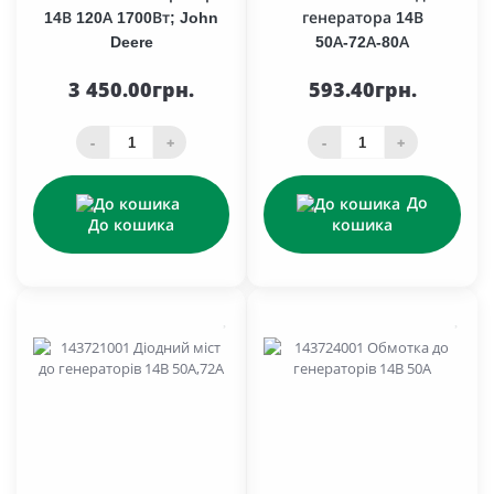
14В 120А 1700Вт; John
генератора 14В
Deere
50А-72А-80А
3 450.00грн.
593.40грн.
-
+
-
+
До
До кошика
кошика