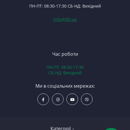
П
ПН-ПТ: 08:30-17:30 СБ-НД: Вихідний
С
П
(Т
С
Гі
info@jfd.ua
75
З
П
З
ЯМ
З
К
З
В
Час роботи
Д
ПН-ПТ: 08:30-17:30
З
СБ-НД: Вихідний
З
К
Ми в соціальних мережах:
Р
С
Категорії