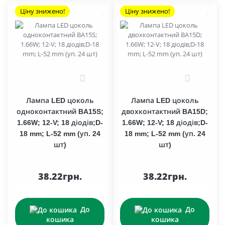
Ціну знижено!
Ціну знижено!
0
0
Лампа LED цоколь
Лампа LED цоколь
одноконтактний BA15S;
двохконтактний BA15D;
1.66W; 12-V; 18 діодів;D-
1.66W; 12-V; 18 діодів;D-
18 mm; L-52 mm (уп. 24
18 mm; L-52 mm (уп. 24
шт)
шт)
38.22грн.
38.22грн.
До
До
кошика
кошика