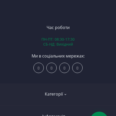
П
З
ЯМ
З
К
З
В
Час роботи
Д
ПН-ПТ: 08:30-17:30
З
СБ-НД: Вихідний
З
К
Ми в соціальних мережах:
Р
С
Категорії
Led освітлення