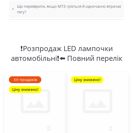
Що перевірити, якщо МТЗ гріється й одночасно втрачає
+
тягу?
❗Розпродаж LED лампочки
автомобільні❗⬅️ Повний перелік
Хіт продажів
Ціну знижено!
Ціну знижено!
0
0