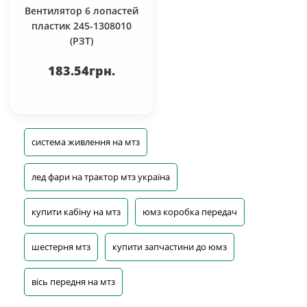
Вентилятор 6 лопастей
пластик 245-1308010
(РЗТ)
183.54грн.
система живлення на мтз
лед фари на трактор мтз україна
купити кабіну на мтз
юмз коробка передач
шестерня мтз
купити запчастини до юмз
вісь передня на мтз