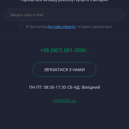
тракторів
М
Ст
На
Ва
Д-
Паливна апаратура
Н
Ст
К
П
Прокладки, набори
М
Ст
Б
Гі
прокладок
03
В
Ст
Ва
14
Я прочитав
Договір оферти
і згоден з вимогами
Стартери
Му
П
Ст
З
П
Ва
П
Ст
50
По
Ві
А0
Р
На
+38 (067) 001-2006
Гі
Р
С
23
Р
Вк
Во
По
ЗВ'ЯЗАТИСЯ З НАМИ
С
1
Ри
24
Ф
Р
П
ПН-ПТ: 08:30-17:30 СБ-НД: Вихідний
С
К
(Т
С
Гі
info@jfd.ua
75
З
П
З
ЯМ
З
К
З