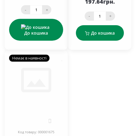
197.64грн.
-
+
-
+
До кошика
До кошика
Немає в наявності
0
Код товару: 000001675