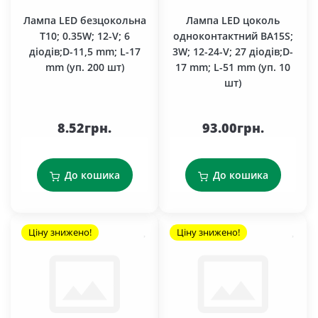
Лампа LED безцокольна
Лампа LED цоколь
T10; 0.35W; 12-V; 6
одноконтактний BA15S;
діодів;D-11,5 mm; L-17
3W; 12-24-V; 27 діодів;D-
mm (уп. 200 шт)
17 mm; L-51 mm (уп. 10
шт)
8.52грн.
93.00грн.
До кошика
До кошика
Ціну знижено!
Ціну знижено!