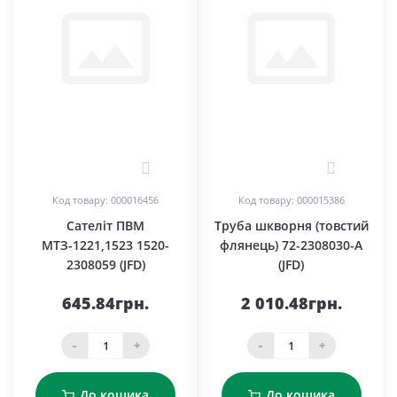
0
0
Код товару: 000016456
Код товару: 000015386
Сателіт ПВМ
Труба шкворня (товстий
МТЗ-1221,1523 1520-
флянець) 72-2308030-А
2308059 (JFD)
(JFD)
645.84грн.
2 010.48грн.
-
+
-
+
До кошика
До кошика