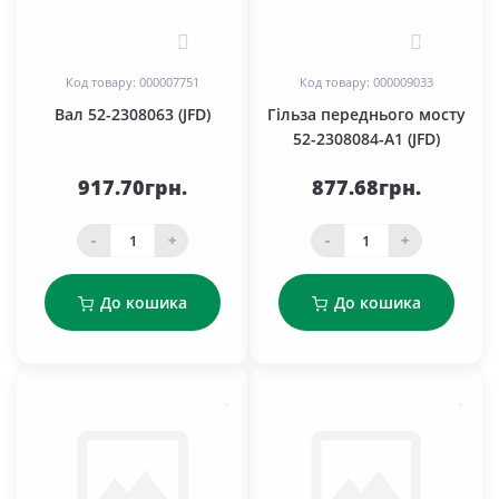
0
0
Код товару: 000007751
Код товару: 000009033
Вал 52-2308063 (JFD)
Гільза переднього мосту
52-2308084-А1 (JFD)
917.70грн.
877.68грн.
-
+
-
+
До кошика
До кошика