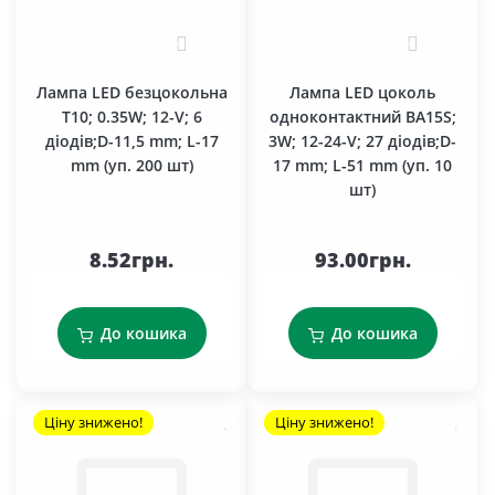
0
0
Лампа LED безцокольна
Лампа LED цоколь
T10; 0.35W; 12-V; 6
одноконтактний BA15S;
діодів;D-11,5 mm; L-17
3W; 12-24-V; 27 діодів;D-
mm (уп. 200 шт)
17 mm; L-51 mm (уп. 10
шт)
8.52грн.
93.00грн.
До кошика
До кошика
Ціну знижено!
Ціну знижено!