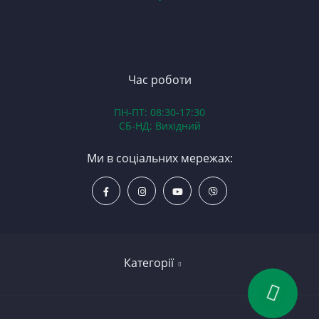
75
З
П
З
ЯМ
З
К
З
В
Час роботи
Д
ПН-ПТ: 08:30-17:30
З
СБ-НД: Вихідний
З
К
Ми в соціальних мережах:
Р
С
Категорії
Led освітлення