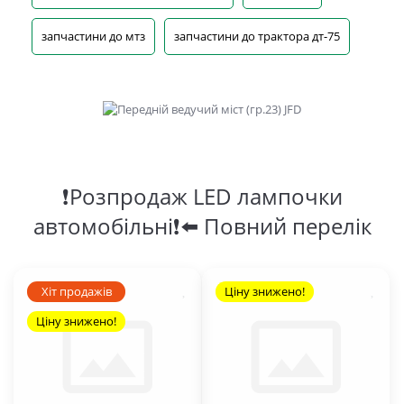
запчастини до мтз
запчастини до трактора дт-75
❗Розпродаж LED лампочки
автомобільні❗⬅️ Повний перелік
Хіт продажів
Ціну знижено!
Ціну знижено!