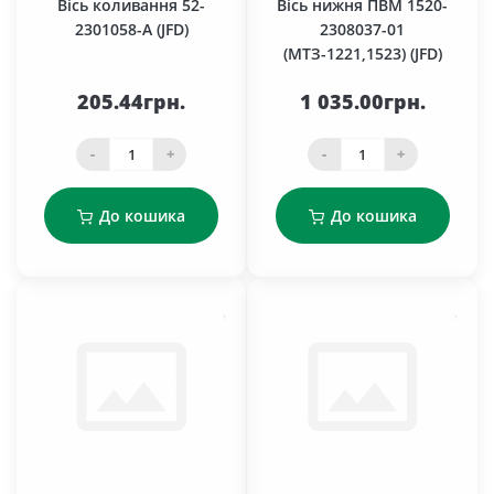
Вісь коливання 52-
Вісь нижня ПВМ 1520-
2301058-А (JFD)
2308037-01
(МТЗ-1221,1523) (JFD)
205.44грн.
1 035.00грн.
-
+
-
+
До кошика
До кошика