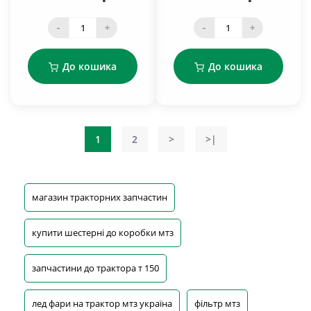
-
+
-
+
До кошика
До кошика
1
2
>
>|
магазин тракторних запчастин
купити шестерні до коробки мтз
запчастини до трактора т 150
лед фари на трактор мтз україна
фільтр мтз