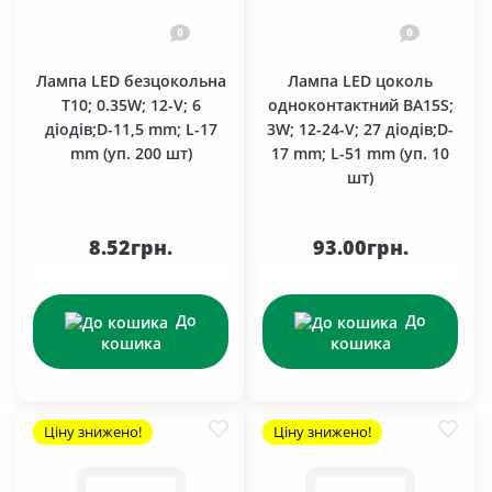
0
0
Лампа LED безцокольна
Лампа LED цоколь
T10; 0.35W; 12-V; 6
одноконтактний BA15S;
діодів;D-11,5 mm; L-17
3W; 12-24-V; 27 діодів;D-
mm (уп. 200 шт)
17 mm; L-51 mm (уп. 10
шт)
8.52грн.
93.00грн.
До
До
кошика
кошика
Ціну знижено!
Ціну знижено!