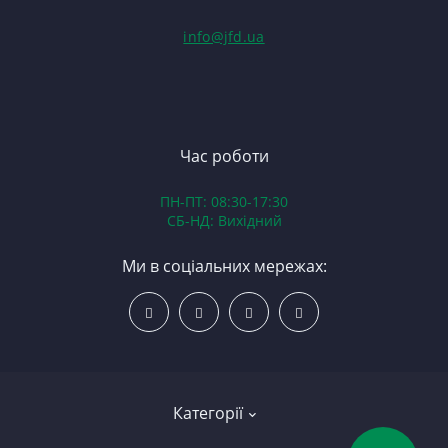
С
Гі
info@jfd.ua
75
З
П
З
ЯМ
З
К
З
В
Час роботи
Д
ПН-ПТ: 08:30-17:30
З
СБ-НД: Вихідний
З
К
Ми в соціальних мережах:
Р
С
Категорії