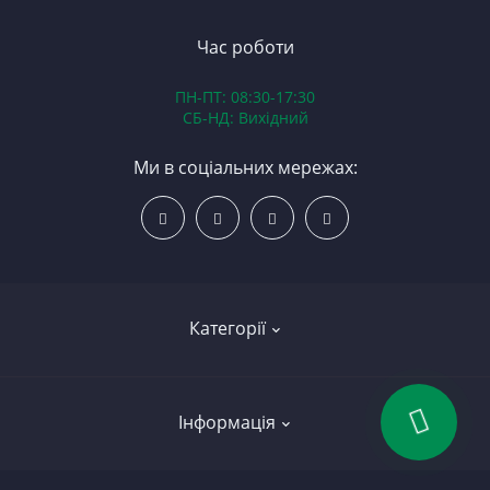
К
З
В
Час роботи
Д
ПН-ПТ: 08:30-17:30
З
СБ-НД: Вихідний
З
К
Ми в соціальних мережах:
Р
С
Категорії
Led освітлення
Інформація
Вкладиші
Колінчасті вали