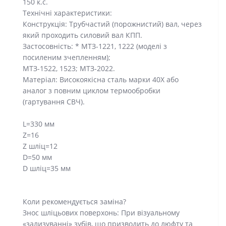
150 к.с.
Технічні характеристики:
Конструкція: Трубчастий (порожнистий) вал, через
який проходить силовий вал КПП.
Застосовність: * МТЗ-1221, 1222 (моделі з
посиленим зчепленням);
МТЗ-1522, 1523; МТЗ-2022.
Матеріал: Високоякісна сталь марки 40Х або
аналог з повним циклом термообробки
(гартування СВЧ).
L=330 мм
Z=16
Z шліц=12
D=50 мм
D шліц=35 мм
Коли рекомендується заміна?
Знос шліцьових поверхонь: При візуальному
«зализуванні» зубів, що призводить до люфту та