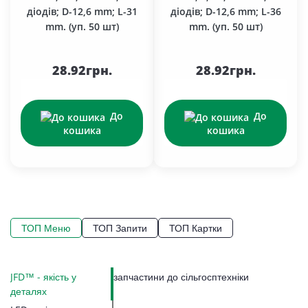
діодів; D-12,6 mm; L-31
діодів; D-12,6 mm; L-36
mm. (уп. 50 шт)
mm. (уп. 50 шт)
28.92грн.
28.92грн.
До
До
кошика
кошика
ТОП Меню
ТОП Запити
ТОП Картки
Ро
JFD™ - якість у
запчастини до сільгосптехніки
LE
Ко
Ко
П
Г
Ко
За
За
П
Пр
С
Ст
деталях
Ри
По
М
За
П
Вк
П
Н
На