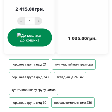
2 415.00грн.
-
+
1 035.00грн.
До кошика
поршнева група на д 21
колінчастий вал трактора
поршнева група до д 240
вкладиші д 240 н2
купити поршневу групу камаз
поршнева група смд 60
поршнекомплект ямз 236