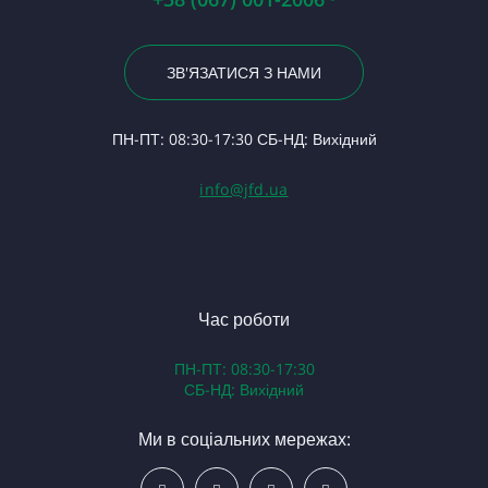
Ви
Р
50
По
Ба
24
Ру
1
Вк
ЗВ'ЯЗАТИСЯ З НАМИ
По
С
Зч
Ше
(Т
Фі
Ав
Гі
ПН-ПТ: 08:30-17:30 СБ-НД: Вихідний
С
Д0
ЯМ
С
По
info@jfd.ua
За
84
За
Ко
За
З
Ва
Час роботи
Д
ПН-ПТ: 08:30-17:30
За
СБ-НД: Вихідний
З
К
Ми в соціальних мережах:
Р