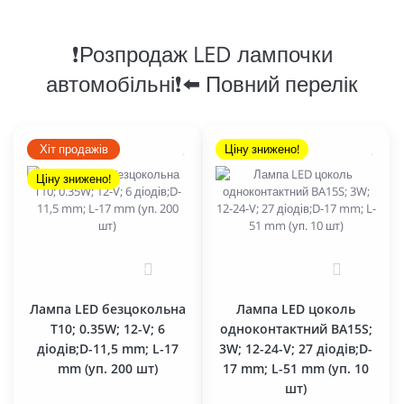
❗Розпродаж LED лампочки
автомобільні❗⬅️ Повний перелік
Хіт продажів
Ціну знижено!
Ціну знижено!
0
0
Лампа LED безцокольна
Лампа LED цоколь
T10; 0.35W; 12-V; 6
одноконтактний BA15S;
діодів;D-11,5 mm; L-17
3W; 12-24-V; 27 діодів;D-
mm (уп. 200 шт)
17 mm; L-51 mm (уп. 10
шт)