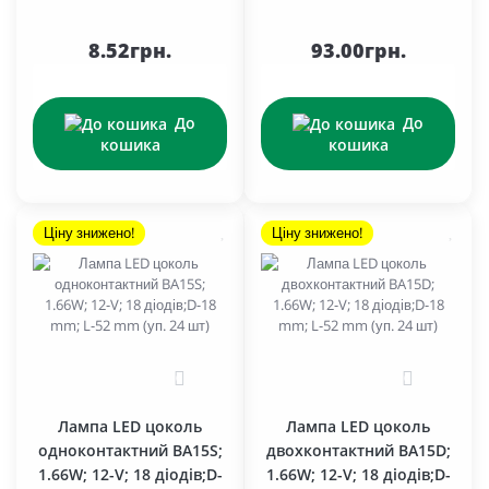
8.52грн.
93.00грн.
До
До
кошика
кошика
Ціну знижено!
Ціну знижено!
0
0
Лампа LED цоколь
Лампа LED цоколь
одноконтактний BA15S;
двохконтактний BA15D;
1.66W; 12-V; 18 діодів;D-
1.66W; 12-V; 18 діодів;D-