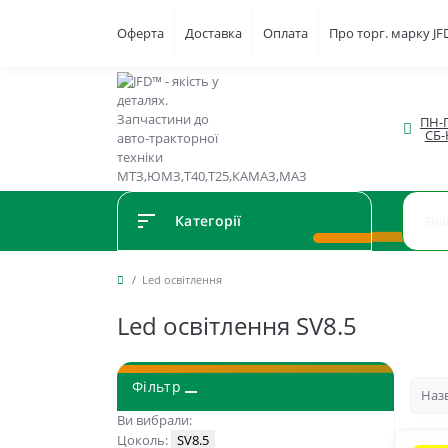
Оферта
Доставка
Оплата
Про торг. марку J
ПН-П
СБ-
Категорії
Led освітлення
Led освітлення SV8.5
Фільтр
Ви вибрали:
Цоколь:
SV8.5