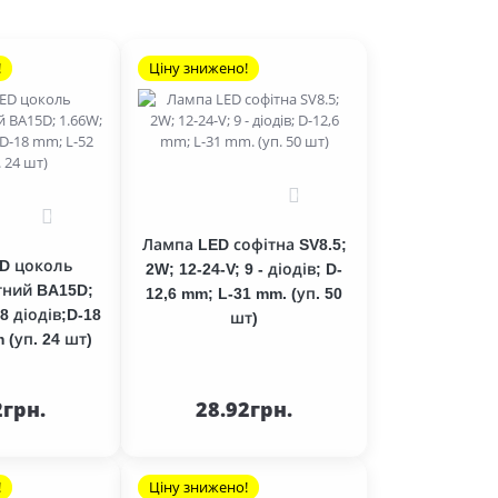
!
Ціну знижено!
0
0
Лампа LED софітна SV8.5;
D цоколь
2W; 12-24-V; 9 - діодів; D-
тний BA15D;
12,6 mm; L-31 mm. (уп. 50
18 діодів;D-18
шт)
 (уп. 24 шт)
До
До
ика
кошика
2грн.
28.92грн.
!
Ціну знижено!