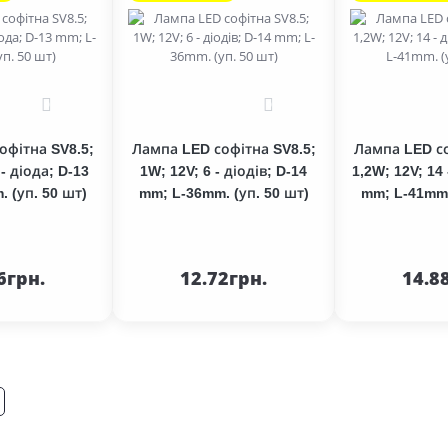
0
0
офітна SV8.5;
Лампа LED софітна SV8.5;
Лампа LED со
 - діода; D-13
1W; 12V; 6 - діодів; D-14
1,2W; 12V; 14 
 (уп. 50 шт)
mm; L-36mm. (уп. 50 шт)
mm; L-41mm.
До
До
шика
кошика
кош
6грн.
12.72грн.
14.8