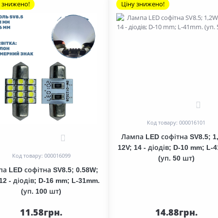
 знижено!
Ціну знижено!
0
Код товару: 000016101
Лампа LED софітна SV8.5; 1
0
12V; 14 - діодів; D-10 mm; L-
Код товару: 000016099
(уп. 50 шт)
а LED софітна SV8.5; 0.58W;
 12 - діодів; D-16 mm; L-31mm.
(уп. 100 шт)
11.58грн.
14.88грн.