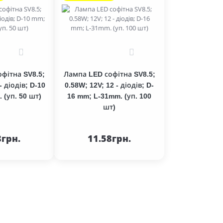
0
0
фітна SV8.5;
Лампа LED софітна SV8.5;
- діодів; D-10
0.58W; 12V; 12 - діодів; D-
 (уп. 50 шт)
16 mm; L-31mm. (уп. 100
шт)
До
До
ика
кошика
8грн.
11.58грн.