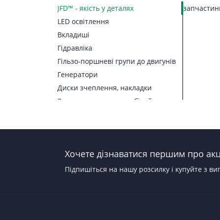
JFD™ - якість у деталях
запчастини
LED освітлення
Вкладиші
Гідравліка
Гільзо-поршневі групи до двигунів
Генератори
Диски зчеплення, накладки
Запчастини до автомобілей
Запчастини до тракторів
Паливна апаратура
Прокладки, набори прокладок
Хочете дізнаватися першим про акці
Стартери
Підпишіться на нашу розсилку і купуйте з ви