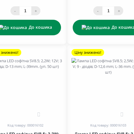
-
+
-
+
До кошика
До кошик
 знижено!
Ціну знижено!
0
0
Код товару: 000016102
Код товару: 000016103
па LED софітна SV8.5; 2,2W;
Лампа LED софітна SV8.5; 2