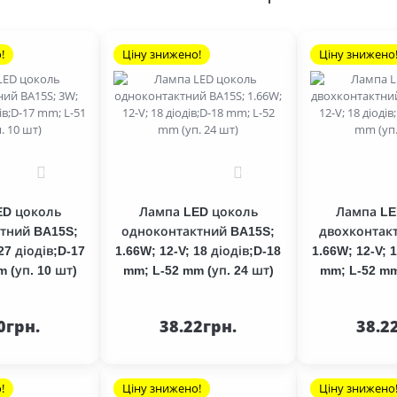
!
Ціну знижено!
Ціну знижено
0
0
ED цоколь
Лампа LED цоколь
Лампа LE
тний BA15S;
одноконтактний BA15S;
двохконтак
27 діодів;D-17
1.66W; 12-V; 18 діодів;D-18
1.66W; 12-V; 
 (уп. 10 шт)
mm; L-52 mm (уп. 24 шт)
mm; L-52 mm
До
До
шика
кошика
кош
0грн.
38.22грн.
38.2
!
Ціну знижено!
Ціну знижено