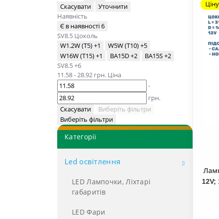
Ціну
Скасувати
Уточнити
Наявність
Є в наявності
6
SV8.5
Цоколь
W1.2W (T5)
+1
W5W (T10)
+5
W16W (T15)
+1
BA15D
+2
BA15S
+2
SV8.5
+6
11.58
-
28.92
грн.
Ціна
-
грн.
Скасувати
Виберіть фільтри
Виберіть фільтри
Категорії
Led освітлення
Ламп
LED Лампочки, Ліхтарі
12V;
габаритів
LED Фари