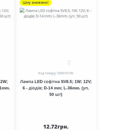
Ціну знижено!
0
Код товару: 000016100
,2W;
Лампа LED софітна SV8.5; 1W; 12V;
41mm.
6 - діодів; D-14 mm; L-36mm. (уп.
50 шт)
12.72грн.