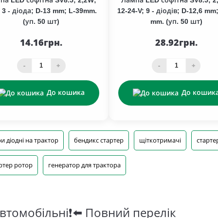
 3 - діода; D-13 mm; L-39mm.
12-24-V; 9 - діодів; D-12,6 mm
(уп. 50 шт)
mm. (уп. 50 шт)
14.16грн.
28.92грн.
-
+
-
+
До кошика
До кошик
и діодні на трактор
бендикс стартер
щіткотримачі
старте
ртер ротор
генератор для трактора
втомобільні❗⬅️ Повний перелік