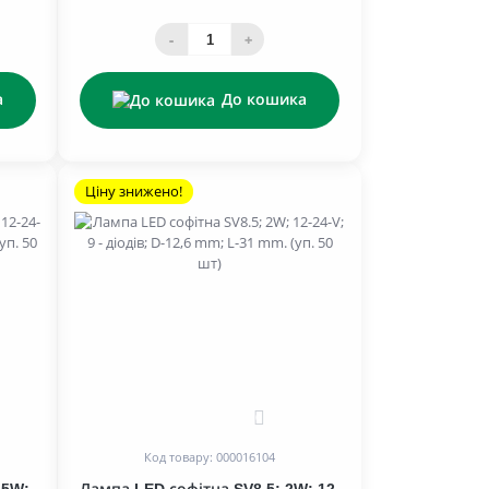
-
+
а
До кошика
Ціну знижено!
0
Код товару: 000016104
,5W;
Лампа LED софітна SV8.5; 2W; 12-