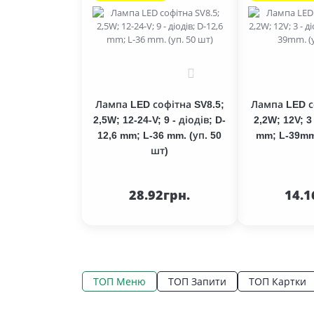
Фільтра
0
Лампа LED софітна SV8.5;
Лампа LED с
2,5W; 12-24-V; 9 - діодів; D-
2,2W; 12V; 3
12,6 mm; L-36 mm. (уп. 50
mm; L-39mm.
шт)
До
кошика
ко
28.92грн.
14.1
ТОП Меню
ТОП Запити
ТОП Картки