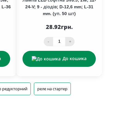
; L-36
24-V; 9 - діодів; D-12,6 mm; L-31
mm. (уп. 50 шт)
28.92грн.
-
+
а
До кошика
р редукторний
реле на стартер