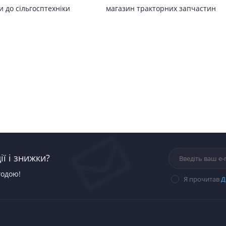
 до сільгосптехніки
магазин тракторних запчастин
ї і знижки?
годою!
Я прочитав
Д