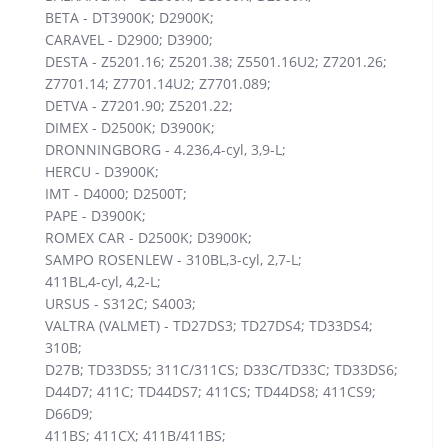
BETA - DT3900K; D2900K;
CARAVEL - D2900; D3900;
DESTA - Z5201.16; Z5201.38; Z5501.16U2; Z7201.26;
Z7701.14; Z7701.14U2; Z7701.089;
DETVA - Z7201.90; Z5201.22;
DIMEX - D2500K; D3900K;
DRONNINGBORG - 4.236,4-cyl, 3,9-L;
HERCU - D3900K;
IMT - D4000; D2500T;
PAPE - D3900K;
ROMEX CAR - D2500K; D3900K;
SAMPO ROSENLEW - 310BL,3-cyl, 2,7-L;
411BL,4-cyl, 4,2-L;
URSUS - S312C; S4003;
VALTRA (VALMET) - TD27DS3; TD27DS4; TD33DS4;
310B;
D27B; TD33DS5; 311C/311CS; D33C/TD33C; TD33DS6;
D44D7; 411C; TD44DS7; 411CS; TD44DS8; 411CS9;
D66D9;
411BS; 411CX; 411B/411BS;