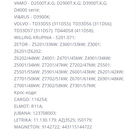
VAMO - D2500T,K,G; D2900T,K,G; D3900T,K,G;
D4000 serie;
VI&RUS - D3900K;
VOLVO - TD33DS5 (311DS5); TD33DS6 (311DS6);
TD33DS7 (311DS7); TD44DS8 (411DS8);
WILLING KRUPINA - 5201.071;
ZETOR - Z5201/33kW; Z3001/33kW; Z3001;
Z6201/Z6202;
Z6202/44kW; Z4001; Z4701/45kW; Z4901/34kW;
Z5001/34kW; Z7201/47kW; Z7202/47kW; Z5501;
Z5501/55kW; Z5901/43kW; Z6001/43kW; Z6201/42kW;
Z7701/50kW; Z7702/51kW; Z6701/61kW; Z6901/48kW;
Z7001/48kW; Z7302/58kW; Z7301/57kW;
Крос-коди:
CARGO: 114254;
ELMOT: R11A;
JUBANA: 123708003;
LETRIKA: 11.130.179; AZJ3525; IS0179;
MAGNETON: 9142722; 443115144722