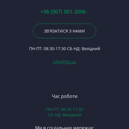
П
Ст
Мм
По
Па
А0
Р
Ку
+38 (067) 001-2006
24
Гі
Р
7
Го
23
Р
З
Пе
По
ЗВ'ЯЗАТИСЯ З НАМИ
С
Св
24
Ф
Вк
П
ПН-ПТ: 08:30-17:30 СБ-НД: Вихідний
С
У
(Т
С
Гі
info@jfd.ua
75
З
П
З
ЯМ
З
К
З
В
Час роботи
Д
ПН-ПТ: 08:30-17:30
З
СБ-НД: Вихідний
З
К
Ми в соціальних мережах: