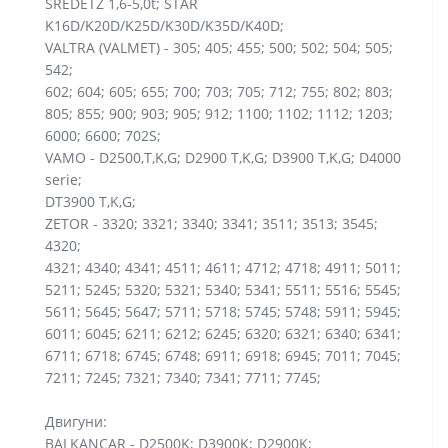
SREDETZ 1,6-5,0t; STAR
K16D/K20D/K25D/K30D/K35D/K40D;
VALTRA (VALMET) - 305; 405; 455; 500; 502; 504; 505;
542;
602; 604; 605; 655; 700; 703; 705; 712; 755; 802; 803;
805; 855; 900; 903; 905; 912; 1100; 1102; 1112; 1203;
6000; 6600; 702S;
VAMO - D2500,T,K,G; D2900 T,K,G; D3900 T,K,G; D4000
serie;
DT3900 T,K,G;
ZETOR - 3320; 3321; 3340; 3341; 3511; 3513; 3545;
4320;
4321; 4340; 4341; 4511; 4611; 4712; 4718; 4911; 5011;
5211; 5245; 5320; 5321; 5340; 5341; 5511; 5516; 5545;
5611; 5645; 5647; 5711; 5718; 5745; 5748; 5911; 5945;
6011; 6045; 6211; 6212; 6245; 6320; 6321; 6340; 6341;
6711; 6718; 6745; 6748; 6911; 6918; 6945; 7011; 7045;
7211; 7245; 7321; 7340; 7341; 7711; 7745;
Двигуни:
BALKANCAR - D2500K; D3900K; D2900K;