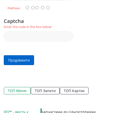
Рейтинг
Captcha
Enter the code in the box below
Продовжити
ТОП Меню
ТОП Запити
ТОП Картки
Вк
JFD™ - якість у
запчастини до сільгосптехніки
LE
Ко
Ко
П
Г
К
З
З
П
П
С
Пі