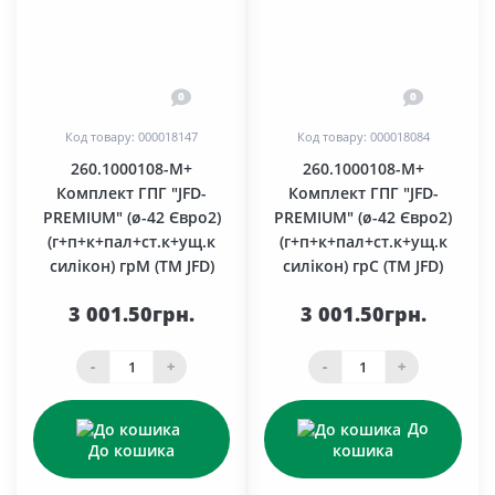
0
0
Код товару: 000018147
Код товару: 000018084
260.1000108-М+
260.1000108-М+
Комплект ГПГ "JFD-
Комплект ГПГ "JFD-
PREMIUM" (ø-42 Євро2)
PREMIUM" (ø-42 Євро2)
(г+п+к+пал+ст.к+ущ.к
(г+п+к+пал+ст.к+ущ.к
силікон) грМ (ТМ JFD)
силікон) грС (ТМ JFD)
3 001.50грн.
3 001.50грн.
-
+
-
+
До
До кошика
кошика