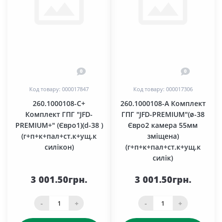
0
0
Код товару: 000017847
Код товару: 000017306
260.1000108-C+
260.1000108-А Комплект
Комплект ГПГ "JFD-
ГПГ "JFD-PREMIUM"(ø-38
PREMIUM+" (Євро1)(d-38 )
Євро2 камера 55мм
(г+п+к+пал+ст.к+ущ.к
зміщена)
силікон)
(г+п+к+пал+ст.к+ущ.к
силік)
3 001.50грн.
3 001.50грн.
-
+
-
+