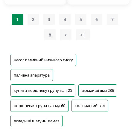
1
2
3
4
5
6
7
8
>
>|
насос паливний низького тиску
паливна апаратура
купити поршневу групу на т 25
вкладиші ямз 236
поршневая група на смд 60
колінчастий вал
вкладиші шатунні камаз