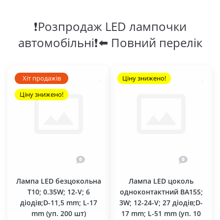
❗Розпродаж LED лампочки
автомобільні❗⬅️ Повний перелік
Хіт продажів
Ціну знижено!
Ціну знижено!
0
0
Лампа LED безцокольна
Лампа LED цоколь
T10; 0.35W; 12-V; 6
одноконтактний BA15S;
діодів;D-11,5 mm; L-17
3W; 12-24-V; 27 діодів;D-
mm (уп. 200 шт)
17 mm; L-51 mm (уп. 10