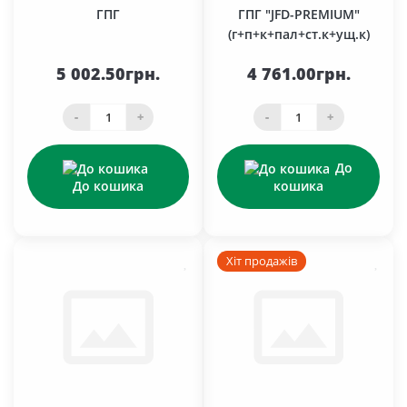
ГПГ
ГПГ "JFD-PREMIUM"
(г+п+к+пал+ст.к+ущ.к)
5 002.50грн.
4 761.00грн.
-
+
-
+
До
До кошика
кошика
Хіт продажів