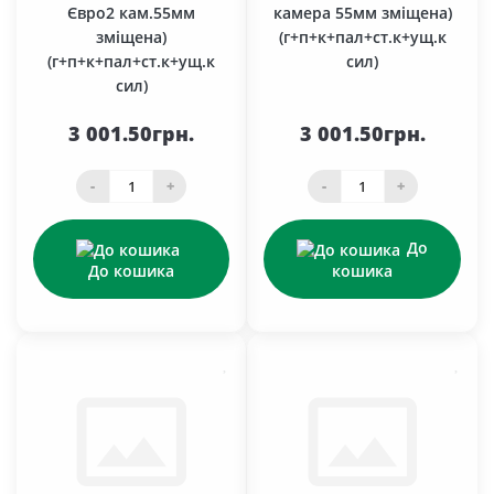
Євро2 кам.55мм
камера 55мм зміщена)
зміщена)
(г+п+к+пал+ст.к+ущ.к
(г+п+к+пал+ст.к+ущ.к
сил)
сил)
3 001.50грн.
3 001.50грн.
-
+
-
+
До
До кошика
кошика