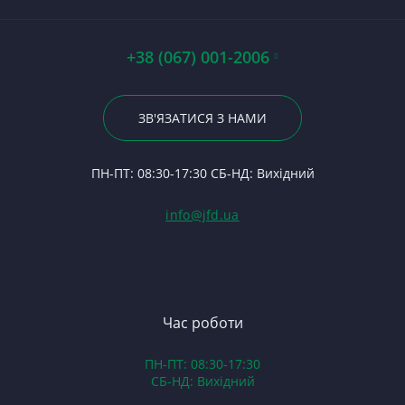
П
Ст
П
П
Ше
П
Ст
К
По
На
А0
Р
Ц
+38 (067) 001-2006
Гі
Р
С
23
Р
На
По
ЗВ'ЯЗАТИСЯ З НАМИ
С
П
12
24
Ф
П
П
ПН-ПТ: 08:30-17:30 СБ-НД: Вихідний
С
Ко
(Т
С
Гі
info@jfd.ua
75
З
П
З
ЯМ
З
К
З
В
Час роботи
Д
ПН-ПТ: 08:30-17:30
З
СБ-НД: Вихідний
З