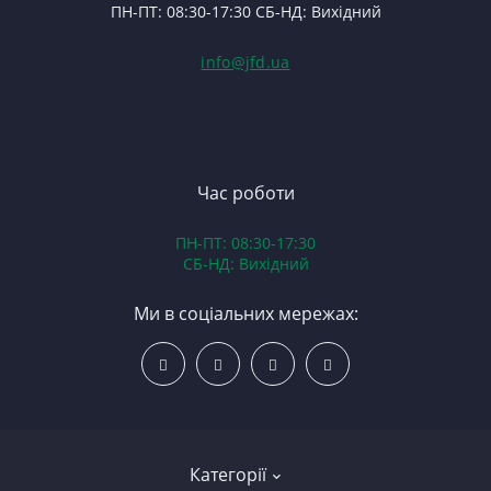
ПН-ПТ: 08:30-17:30 СБ-НД: Вихідний
С
П
(Т
С
Гі
info@jfd.ua
75
З
П
З
ЯМ
З
К
З
В
Час роботи
Д
ПН-ПТ: 08:30-17:30
З
СБ-НД: Вихідний
З
К
Ми в соціальних мережах:
Р
С
Категорії