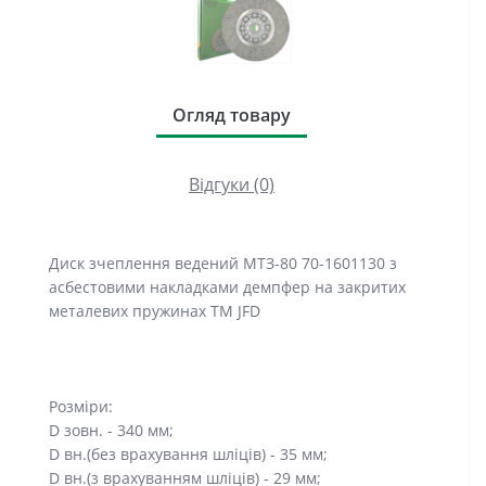
Огляд товару
Відгуки (0)
Диск зчеплення ведений МТЗ-80 70-1601130 з
асбестовими накладками демпфер на закритих
металевих пружинах TM JFD
Розміри:
D зовн. - 340 мм;
D вн.(без врахування шліців) - 35 мм;
D вн.(з врахуванням шліців) - 29 мм;