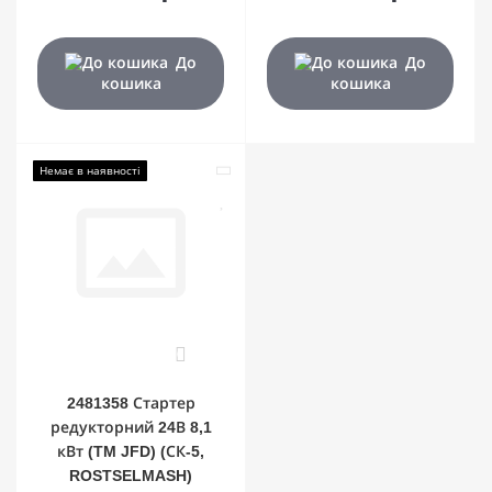
До
До
кошика
кошика
Немає в наявності
0
2481358 Стартер
редукторний 24В 8,1
кВт (TM JFD) (СК-5,
ROSTSELMASH)