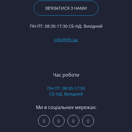
Р
St
По
ЗВ'ЯЗАТИСЯ З НАМИ
С
П
24
Ф
2
П
ПН-ПТ: 08:30-17:30 СБ-НД: Вихідний
С
Ш
(Т
С
Гі
info@jfd.ua
75
З
П
З
ЯМ
З
К
З
В
Час роботи
Д
ПН-ПТ: 08:30-17:30
З
СБ-НД: Вихідний
З
К
Ми в соціальних мережах:
Р
С