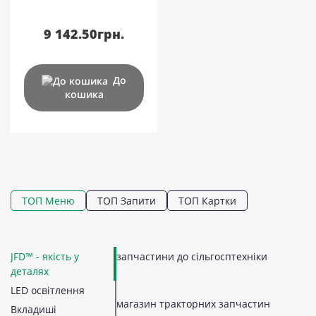
9 142.50грн.
До
кошика
ТОП Меню
ТОП Запити
ТОП Картки
Ба
JFD™ - якість у
запчастини до сільгосптехніки
LE
Ко
Ко
П
Г
К
З
З
П
П
С
Ку
деталях
Са
П
М
З
Д
В
П
Н
Н
LED освітлення
Ка
З
П
Л
Б
Ю
В
Р
П
магазин тракторних запчастин
З
03
Вкладиші
Р
ав
Гі
Ві
Ре
Тя