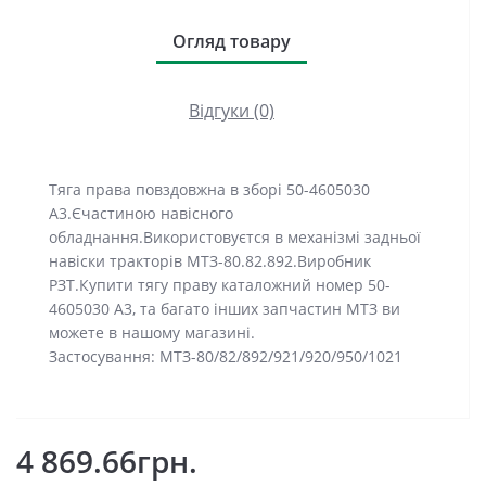
Огляд товару
Відгуки (0)
Тяга права повздовжна в зборі 50-4605030
А3.Єчастиною навісного
обладнання.Використовуєтся в механізмі задньої
навіски тракторів МТЗ-80.82.892.Виробник
РЗТ.Купити тягу праву каталожний номер 50-
4605030 А3, та багато інших запчастин МТЗ ви
можете в нашому магазині.
Застосування: МТЗ-80/82/892/921/920/950/1021
4 869.66грн.