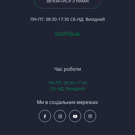
По
ЗВ'ЯЗАТИСЯ З НАМИ
С
Д
24
Ф
45
П
ПН-ПТ: 08:30-17:30 СБ-НД: Вихідний
С
Тя
(Т
С
Гі
info@jfd.ua
75
З
П
З
ЯМ
З
К
З
В
Час роботи
Д
ПН-ПТ: 08:30-17:30
З
СБ-НД: Вихідний
З
К
Ми в соціальних мережах:
Р
С