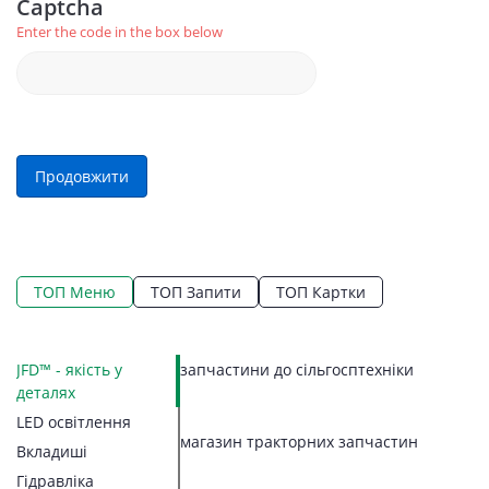
Captcha
Enter the code in the box below
Продовжити
ТОП Меню
ТОП Запити
ТОП Картки
Ва
JFD™ - якість у
запчастини до сільгосптехніки
LE
Ко
Ко
П
Г
К
З
З
П
П
С
Ш
деталях
Ко
П
М
З
Ш
В
П
Н
Н
LED освітлення
Ба
З
П
Л
Б
Ст
В
Р
П
магазин тракторних запчастин
З
Вт
Вкладиші
Р
ав
Гі
Ві
Ре
З
В
Н
Ге
Д
Гідравліка
Д
Г
Ре
Ле