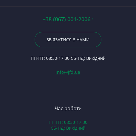
П
Ст
М
П
Ві
П
Ст
А
По
Ца
А0
Р
С
+38 (067) 001-2006
Вк
Гі
Р
З
12
23
Р
Вк
Хр
По
ЗВ'ЯЗАТИСЯ З НАМИ
С
7
Гн
24
Ф
Пр
П
ПН-ПТ: 08:30-17:30 СБ-НД: Вихідний
С
1
(Т
С
Гі
info@jfd.ua
75
З
П
З
ЯМ
З
К
З
В
Час роботи
Д
ПН-ПТ: 08:30-17:30
З
СБ-НД: Вихідний
З