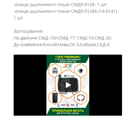
-кільця ущільнюючі гільзи СМД9-0128- 1 шт
-кільця ущільнюючі гільзи СМД9-0128А (14-0141) -
1 шт
Застосування:
На двигуни СМД-15Н,СМД-17; СМД-19;СМД-20;
До комбайнів:Єнісей,Нива,СК-5,Сибіряк,СКД-6