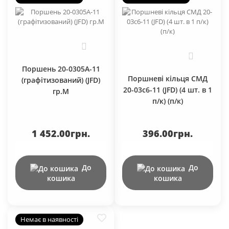
0
0
Поршень 20-0305А-11
Поршневі кільця СМД
(графітизований) (JFD)
20-03c6-11 (JFD) (4 шт. в 1
гр.М
п/к) (п/к)
1 452.00грн.
396.00грн.
До
До
кошика
кошика
Немає в наявності