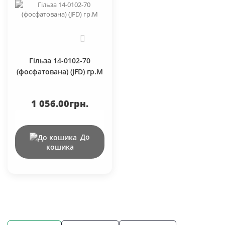
0
Гільза 14-0102-70
(фосфатована) (JFD) гр.М
1 056.00грн.
До
кошика