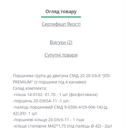
Огляд товару
Сертифікат Якості
Відгуки (2)
Супутні товари
Поршнева група до двигуна СМД-20 20-03с8 "JFD-
PREMIUM" (з поршнем під 4 канавки)
Склад комплекта:
-гільза 14-0102- 01-70 - 1 шт (фосфотована)
-поршень 20-0305А-11 -1 шт;
-палець поршневий СМД 9-0306-А1(9-006-1А) (д.
42) JFD- 1 шт
-поршневі кільця 20-03с6-11 - 1 пшк
-кільце стопорне М42*1,75 (під палець Ø 42) - 2шт