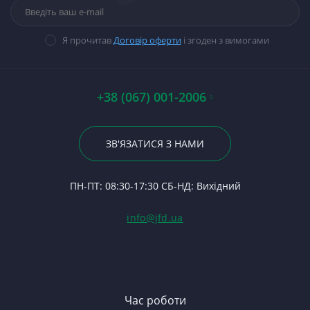
П
Са
Прокладки, набори
М
Ст
М
Гі
прокладок
В
Ст
К
14
Я прочитав
Договір оферти
і згоден з вимогами
Стартери
Ва
П
Ст
П
П
12
П
Ст
Ш
По
Ба
А0
Р
К
+38 (067) 001-2006
Бо
Гі
Р
7
Вк
23
Р
На
28
По
ЗВ'ЯЗАТИСЯ З НАМИ
С
Пі
24
Ф
П
П
ПН-ПТ: 08:30-17:30 СБ-НД: Вихідний
С
Ва
(Т
С
Гі
info@jfd.ua
75
З
П
З
ЯМ
З
К
З
В
Час роботи