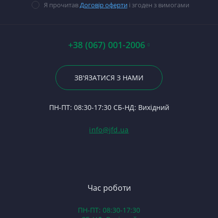
В
Ст
Ку
14
Я прочитав
Договір оферти
і згоден з вимогами
Стартери
На
П
Ст
На
П
На
П
Ст
За
По
А0
Р
Вк
+38 (067) 001-2006
На
Гі
Р
Ко
Ше
23
Р
Г
По
По
ЗВ'ЯЗАТИСЯ З НАМИ
С
Л
По
24
Ф
К
П
ПН-ПТ: 08:30-17:30 СБ-НД: Вихідний
С
2
(Т
С
Гі
info@jfd.ua
75
З
П
З
ЯМ
З
К
З
В
Час роботи
Д
ПН-ПТ: 08:30-17:30
З