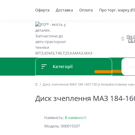
Оферта
Доставка
Оплата
Про торг. марку J
ПН-П
СБ-
Категорії
Диск зчеплення МАЗ 184-1601130 (з безазбестовими накла
Диск зчеплення МАЗ 184-160
Наявність:
В наявності
Модель: 000015337