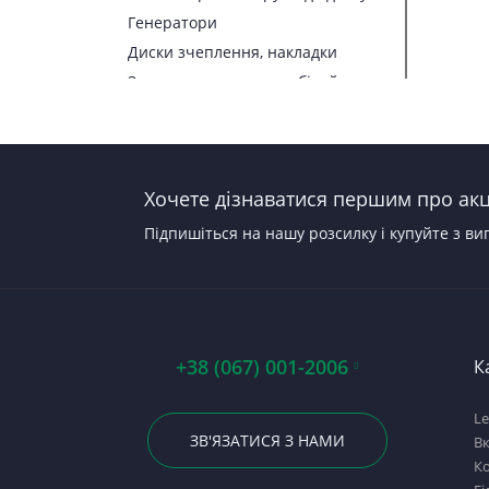
Генератори
Диски зчеплення, накладки
Запчастини до автомобілей
Запчастини до тракторів
Паливна апаратура
Прокладки, набори прокладок
Хочете дізнаватися першим про акці
Стартери
Підпишіться на нашу розсилку і купуйте з ви
+38 (067) 001-2006
К
Le
ЗВ'ЯЗАТИСЯ З НАМИ
В
Ко