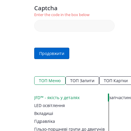
Captcha
Enter the code in the box below
Продовжити
ТОП Меню
ТОП Запити
ТОП Картки
JFD™ - якість у деталях
запчастини
LED освітлення
Вкладиші
Гідравліка
Гільзо-поршневі групи до двигунів