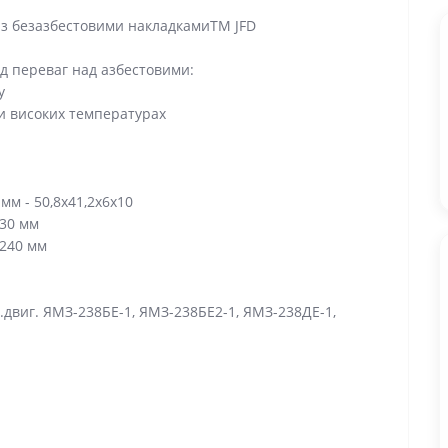
 з безазбестовими накладкамиTM JFD
д переваг над азбестовими:
у
ри високих температурах
мм - 50,8х41,2х6х10
430 мм
 240 мм
.двиг. ЯМЗ-238БЕ-1, ЯМЗ-238БЕ2-1, ЯМЗ-238ДЕ-1,