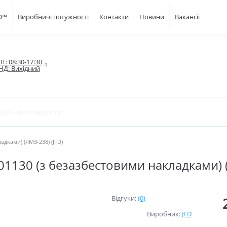
FD™
Виробничі потужності
Контакти
Новини
Вакансії
Т: 08:30-17:30

НД: Вихідний
дками) (ЯМЗ-238) (JFD)
1130 (з безазбестовими накладками) (
Відгуки:
(0)
Виробник:
JFD