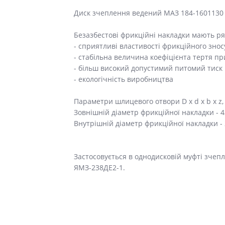
Диск зчеплення ведений МАЗ 184-1601130
Безазбестові фрикційні накладки мають ря
- сприятливі властивості фрикційного знос
- стабільна величина коефіцієнта тертя п
- більш високий допустимий питомий тиск
- екологічність виробництва
Параметри шлицевого отвори D x d x b x z, 
Зовнішній діаметр фрикційної накладки - 
Внутрішній діаметр фрикційної накладки -
Застосовується в однодисковій муфті зчепл
ЯМЗ-238ДЕ2-1.