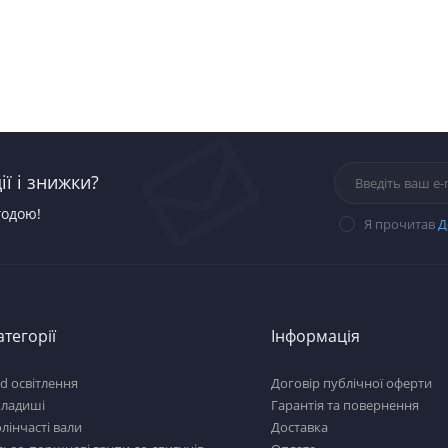
ї і знижки?
годою!
Я прочитав
Д
атегорії
Інформація
d освітлення
Договір публічної оферти
кладиші
Гарантія та повернення
лінчасті вали
Доставка