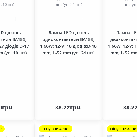
0
0
ED цоколь
Лампа LED цоколь
Лампа LE
тний BA15S;
одноконтактний BA15S;
двохконтак
27 діодів;D-17
1.66W; 12-V; 18 діодів;D-18
1.66W; 12-V; 
 (уп. 10 шт)
mm; L-52 mm (уп. 24 шт)
mm; L-52 mm
До
До
шика
кошика
кош
0грн.
38.22грн.
38.2
!
Ціну знижено!
Ціну знижено