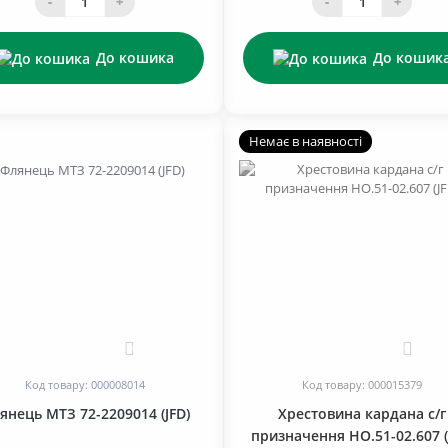
-
+
-
+
До кошика
До кошик
Немає в наявності
0
0
Код товару: 000008014
Код товару: 000015379
янець МТЗ 72-2209014 (JFD)
Хрестовина кардана с/г
призначення НО.51-02.607 (