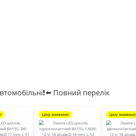
втомобільні❗⬅️ Повний перелік
!
Ціну знижено!
Ціну знижено