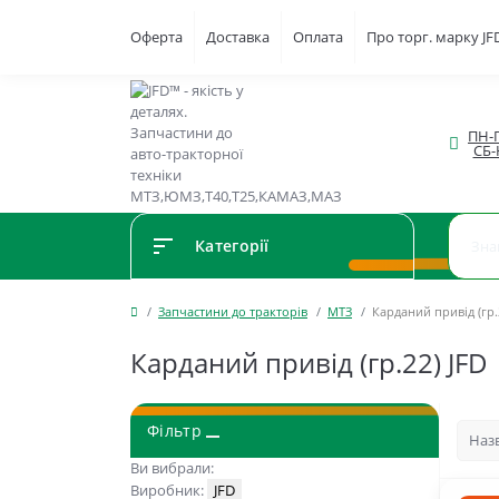
Оферта
Доставка
Оплата
Про торг. марку J
ПН-П
СБ-
Категорії
Запчастини до тракторів
МТЗ
Карданий привід (гр.
Карданий привід (гр.22) JFD
Фільтр
Ви вибрали:
Виробник:
JFD