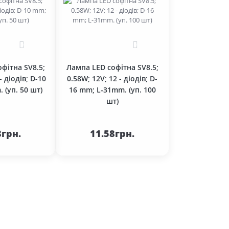
0
0
фітна SV8.5;
Лампа LED софітна SV8.5;
- діодів; D-10
0.58W; 12V; 12 - діодів; D-
 (уп. 50 шт)
16 mm; L-31mm. (уп. 100
шт)
До
До
ика
кошика
8грн.
11.58грн.