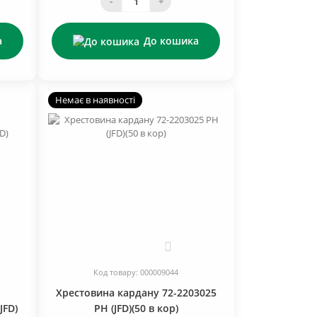
-
+
а
До кошика
Немає в наявності
0
Код товару: 000009044
Хрестовина кардану 72-2203025
JFD)
РН (JFD)(50 в кор)