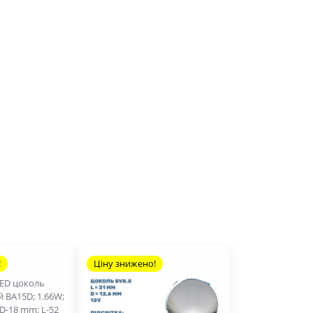
!
Ціну знижено!