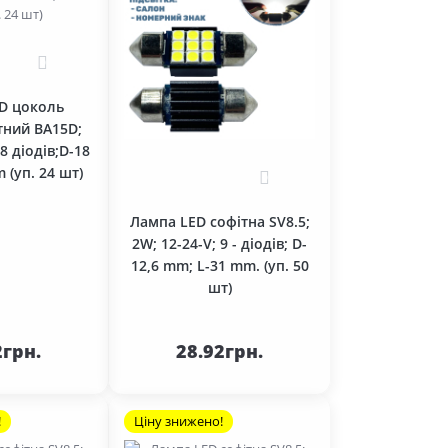
0
D цоколь
тний BA15D;
18 діодів;D-18
 (уп. 24 шт)
0
Лампа LED софітна SV8.5;
2W; 12-24-V; 9 - діодів; D-
12,6 mm; L-31 mm. (уп. 50
шт)
До
До
ика
кошика
2грн.
28.92грн.
!
Ціну знижено!