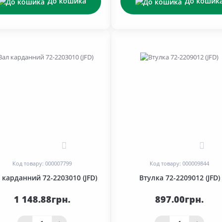
До кошика
До кошик
0
0
Код товару: 000007799
Код товару: 000009844
 карданний 72-2203010 (JFD)
Втулка 72-2209012 (JFD)
1 148.88грн.
897.00грн.