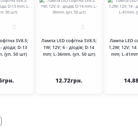
0
0
офітна SV8.5;
Лампа LED софітна SV8.5;
Лампа LED со
 - діода; D-13
1W; 12V; 6 - діодів; D-14
1,2W; 12V; 14 
 (уп. 50 шт)
mm; L-36mm. (уп. 50 шт)
mm; L-41mm.
До
До
шика
кошика
кош
6грн.
12.72грн.
14.8