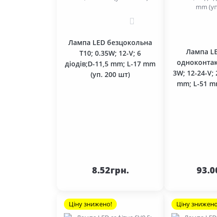
Щітки та щіткотримачі
Стартери 24В (серія 3,5-4,5 кВт)
0
Якір стартера (ротор)
Стартери 24В (серія 5,0 кВт)
Лампа LED безцокольна
Лампа L
T10; 0.35W; 12-V; 6
Стартери 24В (серія 7,0 кВт)
одноконтак
діодів;D-11,5 mm; L-17 mm
3W; 12-24-V; 
Стартери 24В (серія 8,1 кВт)
(уп. 200 шт)
mm; L-51 mm
До
кошика
ко
8.52грн.
93.0
Ціну знижено!
Ціну знижено