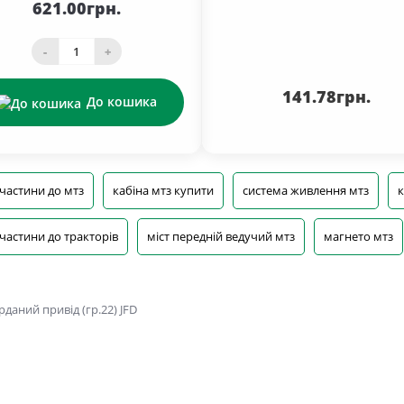
621.00грн.
-
+
141.78грн.
До кошика
частини до мтз
кабіна мтз купити
система живлення мтз
к
частини до тракторів
міст передній ведучий мтз
магнето мтз