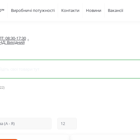
FD™
Виробничі потужності
Контакти
Новини
Вакансії
Т: 08:30-17:30

НД: Вихідний
22)