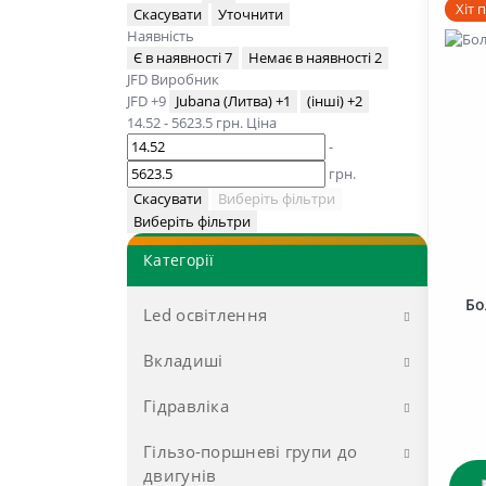
Хіт 
Скасувати
Уточнити
Наявність
Є в наявності
7
Немає в наявності
2
JFD
Виробник
JFD
+9
Jubana (Литва)
+1
(інші)
+2
14.52
-
5623.5
грн.
Ціна
-
грн.
Скасувати
Виберіть фільтри
Виберіть фільтри
Категорії
Бо
Led освітлення
Вкладиші
LED Лампочки, Ліхтарі
габаритів
Гідравліка
до двигунів Д-37 (Д-144)
LED Фари
до двигунів Д-65 (ЮМЗ)
Гільзо-поршневі групи до
Муфти, перехідники
Розпродаж LED лампочки
двигунів