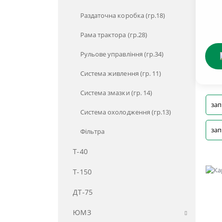
Раздаточна коробка (гр.18)
Рама трактора (гр.28)
Рульове управління (гр.34)
Система живлення (гр. 11)
Система змазки (гр. 14)
зап
Система охолодження (гр.13)
зап
Фільтра
Т-40
Т-150
ДТ-75
ЮМЗ