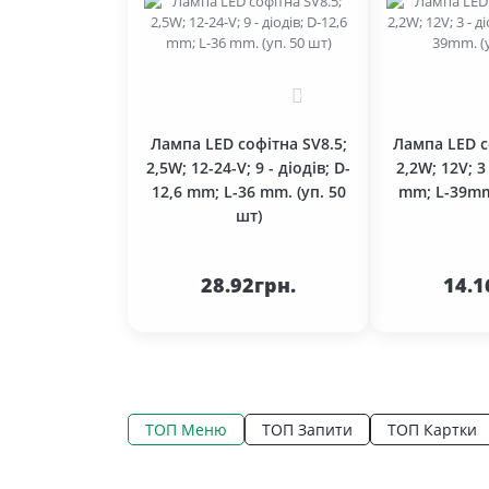
0
Лампа LED софітна SV8.5;
Лампа LED с
2,5W; 12-24-V; 9 - діодів; D-
2,2W; 12V; 3
12,6 mm; L-36 mm. (уп. 50
mm; L-39mm.
шт)
До
кошика
ко
28.92грн.
14.1
ТОП Меню
ТОП Запити
ТОП Картки