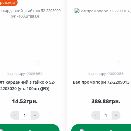
продажів
0
0
Код товару: 000016650
Код товару: 000009858
лт карданний з гайкою 52-
Вал промопори 72-2209013 (
2203020 (уп.-100шт)(JFD)
14.52грн.
389.88грн.
-
+
-
+