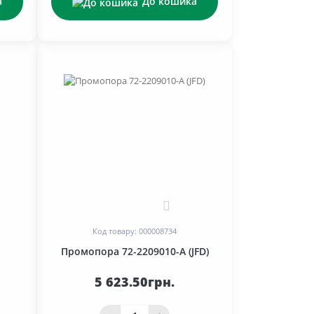
а
До кошика
1
Код товару: 000008734
Промопора 72-2209010-А (JFD)
5 623.50грн.