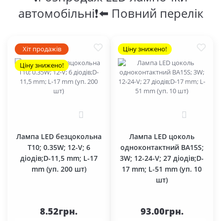
автомобільні❗⬅️ Повний перелік
Хіт продажів
Ціну знижено!
Ціну знижено!
0
0
Лампа LED безцокольна
Лампа LED цоколь
T10; 0.35W; 12-V; 6
одноконтактний BA15S;
діодів;D-11,5 mm; L-17
3W; 12-24-V; 27 діодів;D-
mm (уп. 200 шт)
17 mm; L-51 mm (уп. 10
шт)
8.52грн.
93.00грн.