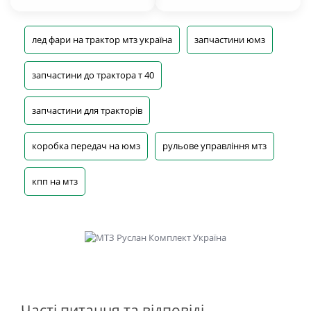
лед фари на трактор мтз україна
запчастини юмз
запчастини до трактора т 40
запчастини для тракторів
коробка передач на юмз
рульове управління мтз
кпп на мтз
Часті питання та відповіді