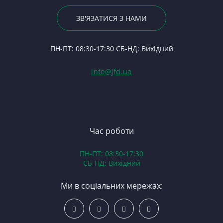
23
Р
К
Ва
По
ЗВ'ЯЗАТИСЯ З НАМИ
С
5
Вк
24
Ф
1
П
ПН-ПТ: 08:30-17:30 СБ-НД: Вихідний
С
7
(Т
С
Гі
info@jfd.ua
75
З
П
З
ЯМ
З
К
З
В
Час роботи
Д
ПН-ПТ: 08:30-17:30
З
СБ-НД: Вихідний
З
К
Ми в соціальних мережах:
Р
С