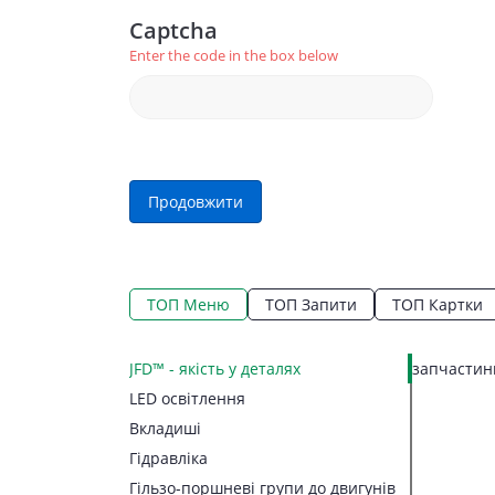
Captcha
Enter the code in the box below
Продовжити
ТОП Меню
ТОП Запити
ТОП Картки
JFD™ - якість у деталях
запчастини
LED освітлення
Вкладиші
Гідравліка
Гільзо-поршневі групи до двигунів