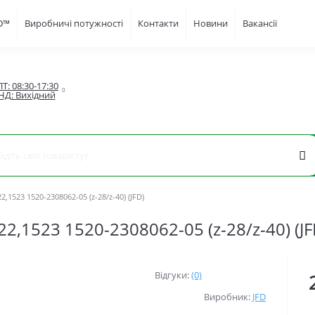
FD™
Виробничі потужності
Контакти
Новини
Вакансії
Т: 08:30-17:30

НД: Вихідний
1523 1520-2308062-05 (z-28/z-40) (JFD)
,1523 1520-2308062-05 (z-28/z-40) (JF
Відгуки:
(0)
Виробник:
JFD