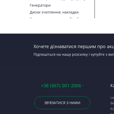
Генератори
Диски зчеплення, накладки
Запчастини до автомобілей
Запчастини до тракторів
Паливна апаратура
Прокладки, набори прокладок
Хочете дізнаватися першим про акці
Стартери
Підпишіться на нашу розсилку і купуйте з ви
+38 (067) 001-2006
К
Le
ЗВ'ЯЗАТИСЯ З НАМИ
В
Ко