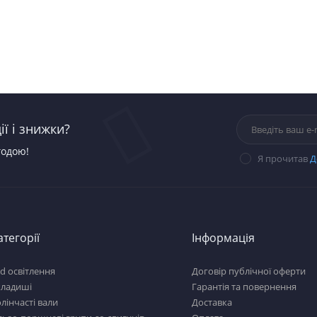
ї і знижки?
годою!
Я прочитав
Д
атегорії
Інформація
d освітлення
Договір публічної оферти
кладиші
Гарантія та повернення
лінчасті вали
Доставка