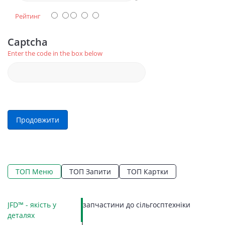
Рейтинг
Captcha
Enter the code in the box below
Продовжити
ТОП Меню
ТОП Запити
ТОП Картки
По
JFD™ - якість у
запчастини до сільгосптехніки
LE
Ко
Ко
П
Г
К
З
З
П
П
С
П
деталях
12
П
М
З
Ку
В
П