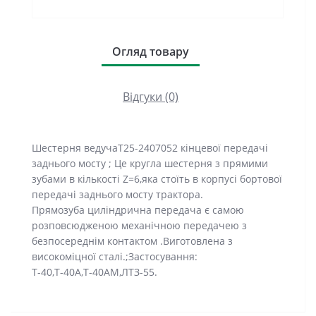
Огляд товару
Відгуки (0)
Шестерня ведучаТ25-2407052 кінцевої передачі
заднього мосту ; Це кругла шестерня з прямими
зубами в кількості Z=6,яка стоїть в корпусі бортової
передачі заднього мосту трактора.
Прямозуба циліндрична передача є самою
розповсюдженою механічною передачею з
безпосереднім контактом .Виготовлена з
високоміцної сталі.;Застосування:
Т-40,Т-40А,Т-40АМ,ЛТЗ-55.