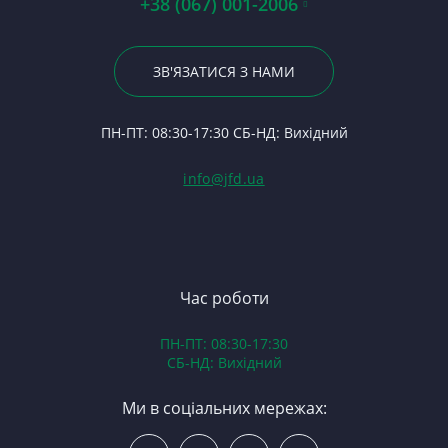
+38 (067) 001-2006
Ше
Гі
Р
Б
Тр
23
Р
З
Ла
По
ЗВ'ЯЗАТИСЯ З НАМИ
С
К
Пі
24
Ф
К
П
ПН-ПТ: 08:30-17:30 СБ-НД: Вихідний
С
Ра
(Т
С
Гі
info@jfd.ua
75
З
П
З
ЯМ
З
К
З
В
Час роботи
Д
ПН-ПТ: 08:30-17:30
З
СБ-НД: Вихідний
З
К
Ми в соціальних мережах:
Р