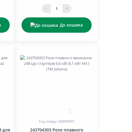
-
+
а
До кошика
0
Код товару: 000009897
В для
243704303 Реле плавного