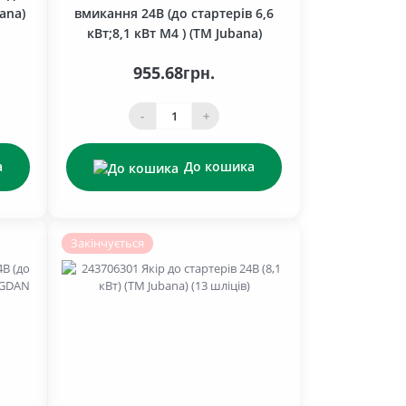
bana)
вмикання 24В (до стартерів 6,6
кВт;8,1 кВт М4 ) (ТМ Jubana)
955.68грн.
-
+
а
До кошика
Закінчується