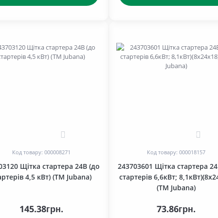
0
0
Код товару: 000008271
Код товару: 000018157
03120 Щітка стартера 24В (до
243703601 Щітка стартера 24
артерів 4,5 кВт) (ТМ Jubana)
стартерів 6,6кВт; 8,1кВт)(8х2
(ТМ Jubana)
145.38грн.
73.86грн.