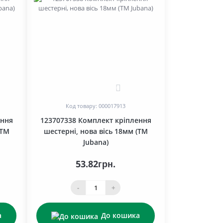
0
Код товару: 000017913
ення
123707338 Комплект кріплення
(ТМ
шестерні, нова вісь 18мм (ТМ
Jubana)
53.82грн.
-
+
а
До кошика