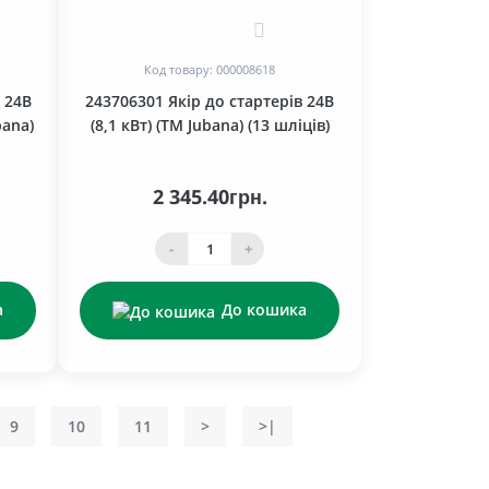
0
Код товару: 000008618
 24В
243706301 Якір до стартерів 24В
bana)
(8,1 кВт) (TM Jubana) (13 шліців)
2 345.40грн.
-
+
а
До кошика
9
10
11
>
>|