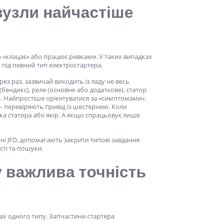
вузли найчастіше
р «клацає» або працює ривками. У таких випадках
и під певний тип електростартера.
ез раз, зазвичай виходить із ладу не весь
(бендикс), реле (основне або додаткове), статор
р). Найпростіше орієнтуватися за «симптомами».
 – перевіряють привід із шестернею. Коли
ка статора або якір. А якщо спрацьовує лише
ині JFD, допомагають закрити типові завдання
сті та пошуки.
 важлива точність
ах одного типу. Запчастини стартера