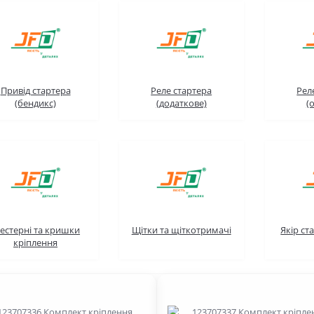
Привід стартера
Реле стартера
Рел
(бендикс)
(додаткове)
(
естерні та кришки
Щітки та щіткотримачі
Якір ст
кріплення