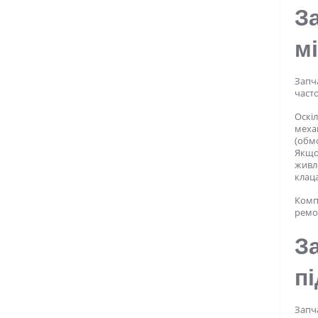
З
м
Запча
часто
Оскіл
механ
(обмо
Якщо 
живле
клаца
Компл
ремон
З
п
Запча