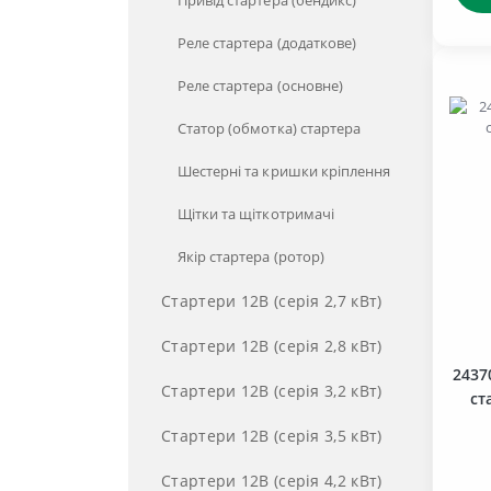
Привід стартера (бендикс)
Прокладки ГБЦ
Кабіна,сидіння (гр.67,68,81,82,84)
Задній міст (24)
Реле стартера (додаткове)
Комплектуючі для 4УТНИ
Карданий привід (гр.22)
Зчеплення (16)
Реле стартера (основне)
Колеса та ступиця (гр.31)
Коробка передач (17)
Статор (обмотка) стартера
Коробка передач (гр.17)
Рульове управління (30)
Шестерні та кришки кріплення
Механізми дизеля (гр.10)
Система охолодження (13)
Щітки та щіткотримачі
Навіска (гр.46)
Якір стартера (ротор)
Передній ведучий міст (гр.23)
Стартери 12В (серія 2,7 кВт)
Передня вісь (гр.30)
Стартери 12В (серія 2,8 кВт)
Прибори (гр.38)
2437
Стартери 12В (серія 3,2 кВт)
ст
Пусковий двигун (гр.87)
Стартери 12В (серія 3,5 кВт)
Раздаточна коробка (гр.18)
Стартери 12В (серія 4,2 кВт)