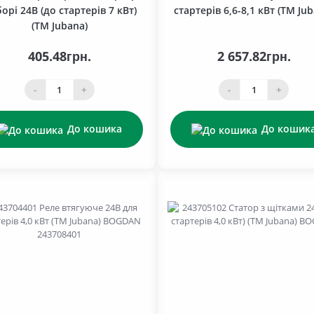
борі 24В (до стартерів 7 кВт)
стартерів 6,6-8,1 кВт (TM Ju
(TM Jubana)
405.48грн.
2 657.82грн.
-
+
-
+
До кошика
До кошик