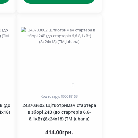
0
Код товару: 000018158
В (до
243703602 Щіткотримач стартера
4х18)
в зборі 24В (до стартерів 6,6-
8,1кВт)(8х24х18) (ТМ Jubana)
414.00грн.