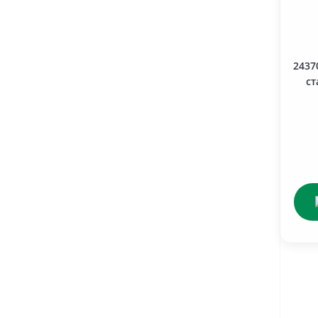
2437
ст