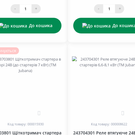
-
+
-
+
До кошика
До кошик
нчується
0
0
Код товару: 000015930
Код товару: 000008622
03801 Щіткотримач стартера
243704301 Реле втягуюче 24