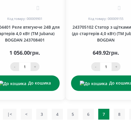
0
0
Код товару: 000009901
Код товару: 000009155
04401 Реле втягуюче 24В для
243705102 Статор з щітками
артерів 4,0 кВт (TM Jubana)
(до стартерів 4,0 кВт) (ТМ Ju
BOGDAN 243708401
BOGDAN
1 056.00грн.
649.92грн.
-
+
-
+
До кошика
До кошик
|<
<
3
4
5
6
7
8