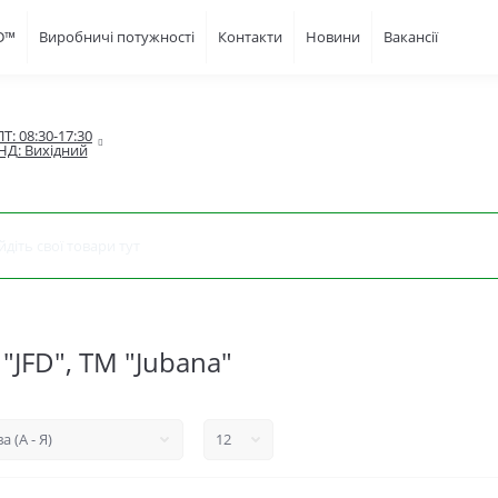
FD™
Виробничі потужності
Контакти
Новини
Вакансії
Т: 08:30-17:30

НД: Вихідний
"JFD", TM "Jubana"