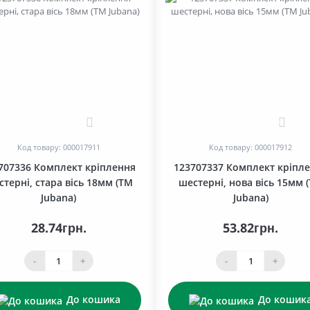
0
0
Код товару: 000017911
Код товару: 000017912
707336 Комплект кріплення
123707337 Комплект кріпл
терні, стара вісь 18мм (ТМ
шестерні, нова вісь 15мм 
Jubana)
Jubana)
28.74грн.
53.82грн.
-
+
-
+
До кошика
До кошик