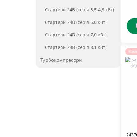
Рама трактора (гр.28)
Стартери 24В (серія 3,5-4,5 кВт)
Рульове управління (гр.34)
Стартери 24В (серія 5,0 кВт)
Система живлення (гр. 11)
Стартери 24В (серія 7,0 кВт)
Система змазки (гр. 14)
Стартери 24В (серія 8,1 кВт)
Система охолодження (гр.13)
Закі
Турбокомпресори
Фільтра
2437