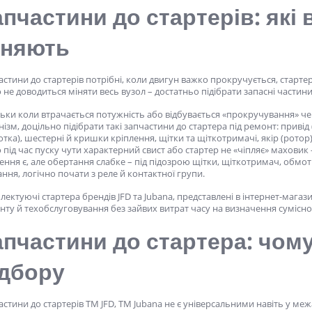
апчастини до стартерів:
які 
іняють
стини до стартерів
потрібні, коли двигун важко прокручується, старте
 не доводиться міняти весь вузол – достатньо підібрати запасні частин
ьки коли втрачається потужність або відбувається «прокручування» чер
ізм, доцільно підібрати такі
запчастини до стартера
під ремонт: привід 
тка), шестерні й кришки кріплення, щітки та щіткотримачі, якір (рото
під час пуску чути характерний свист або стартер не «чіпляє» маховик
ння є, але обертання слабке – під підозрою щітки, щіткотримач, обмот
ння, логічно почати з реле й контактної групи.
ектуючі стартера брендів JFD та Jubana, представлені в інтернет-магаз
ту й техобслуговування без зайвих витрат часу на визначення сумісно
апчастини до стартера:
чому
ідбору
стини до стартерів ТМ JFD, TM Jubana
не є універсальними навіть у меж