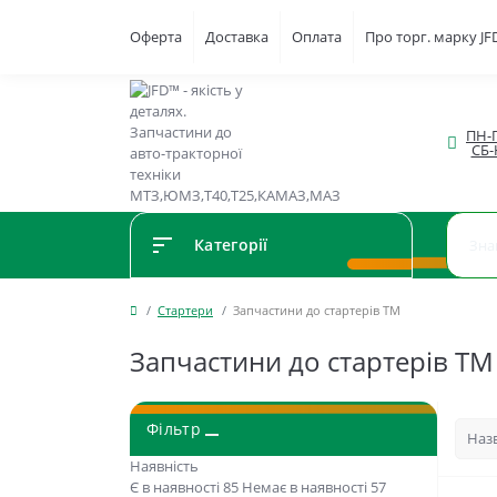
Оферта
Доставка
Оплата
Про торг. марку J
ПН-П
СБ-
Категорії
Стартери
Запчастини до стартерів ТМ
Запчастини до стартерів ТМ 
Фільтр
Наявність
Є в наявності
85
Немає в наявності
57