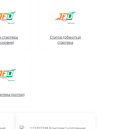
е стартера
Статор (обмотка)
основне)
стартера
артера (ротор)