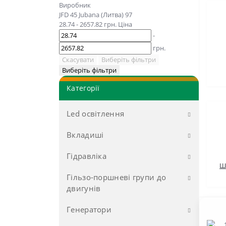
Виробник
JFD
45
Jubana (Литва)
97
28.74
-
2657.82
грн.
Ціна
-
грн.
Скасувати
Виберіть фільтри
Виберіть фільтри
Категорії
Led освітлення
Вкладиші
LED Лампочки, Ліхтарі
габаритів
Гідравліка
до двигунів Д-37 (Д-144)
LED Фари
Ш
до двигунів Д-65 (ЮМЗ)
Гільзо-поршневі групи до
Муфти, перехідники
Розпродаж LED лампочки
двигунів
автомобільні
до двигунів КАМАЗ
Насоси НШ
Генератори
Д-144, Д-21
до двигунів ММЗ (Д-240/Д-243/
ВЗТА
Расподільники, Гідроциліндри